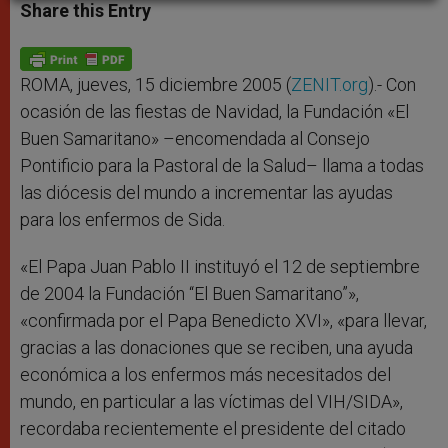
t
s
e
t
r
Share this Entry
s
e
b
t
e
A
n
o
e
p
g
o
r
p
e
k
r
ROMA, jueves, 15 diciembre 2005 (
ZENIT.org
).- Con
ocasión de las fiestas de Navidad, la Fundación «El
Buen Samaritano» –encomendada al Consejo
Pontificio para la Pastoral de la Salud– llama a todas
las diócesis del mundo a incrementar las ayudas
para los enfermos de Sida.
«El Papa Juan Pablo II instituyó el 12 de septiembre
de 2004 la Fundación “El Buen Samaritano”»,
«confirmada por el Papa Benedicto XVI», «para llevar,
gracias a las donaciones que se reciben, una ayuda
económica a los enfermos más necesitados del
mundo, en particular a las víctimas del VIH/SIDA»,
recordaba recientemente el presidente del citado