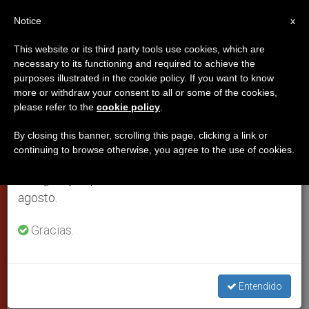
ES
Notice
×
x
Aviso importante
This website or its third party tools use cookies, which are
necessary to its functioning and required to achieve the
Del 27 de julio al 7 de agosto haremos la pausa
purposes illustrated in the cookie policy. If you want to know
La Santa Sede pide a todas las
anual, aprovechando que en el periodo de verano
more or withdraw your consent to all or some of the cookies,
please refer to the
cookie policy
.
se generan menos informaciones y también el
diócesis ayudas para envío de
consumo de las mismas disminuye.
fármacos contra el Sida
By closing this banner, scrolling this page, clicking a link or
continuing to browse otherwise, you agree to the use of cookies.
Retomamos el trabajo ordinario de las ediciones
en inglés y español de ZENIT el lunes 10 de
A través de la Fundación «El Buen
agosto.
Samaritano»
Gracias.
DICIEMBRE 15, 2005 00:00
ZENIT STAFF
CIUDAD DEL
VATICANO
W
M
F
T
S
Entendido
h
e
a
w
h
a
s
c
i
a