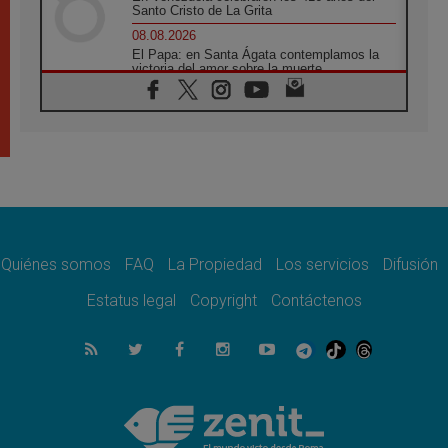
Santo Cristo de La Grita
08.08.2026
El Papa: en Santa Ágata contemplamos la
victoria del amor sobre la muerte
08.08.2026
León XIV visitará el Santuario de la Madre
del Buen Consejo de Genazzano
07.08.2026
Filipinas: el Vicariato Apostólico de Calapán
se convierte en diócesis
07.08.2026
Honduras: Los desplazados invisibles de una
crisis olvidada
Quiénes somos
FAQ
La Propiedad
Los servicios
Difusión
07.08.2026
Bokalic: "En Argentina el Papa León señalará
Estatus legal
Copyright
Contáctenos
el compromiso del cristiano"
07.08.2026
La matanza de niños en Gaza no cesa: 300
muertos en 300 días
07.08.2026
Tagle: La guerra desfigura el mundo, solo la
revelación de Dios lo transfigura