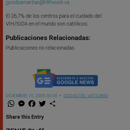
goodsamaritan@hlthwork.va
El 26,7% de los centros para el cuidado del
VIH/SIDA en el mundo son católicos.
Publicaciones Relacionadas:
Publicaciones no relacionadas.
DICIEMBRE 15, 2005 00:00
CIUDAD DEL VATICANO
W
M
F
T
S
h
e
a
w
h
a
s
c
i
a
t
s
e
t
r
Share this Entry
s
e
b
t
e
A
n
o
e
p
g
o
r