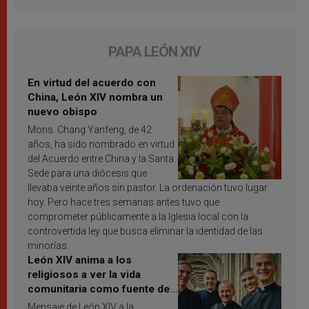
PAPA LEÓN XIV
En virtud del acuerdo con
China, León XIV nombra un
nuevo obispo
Mons. Chang Yanfeng, de 42
años, ha sido nombrado en virtud
del Acuerdo entre China y la Santa
Sede para una diócesis que
llevaba veinte años sin pastor. La ordenación tuvo lugar
hoy. Pero hace tres semanas antes tuvo que
comprometer públicamente a la Iglesia local con la
controvertida ley que busca eliminar la identidad de las
minorías.
León XIV anima a los
religiosos a ver la vida
comunitaria como fuente de
inspiración y santificación
Mensaje de León XIV a la