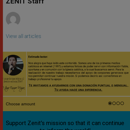
ZENIT Staff
p
e
k
r
View all articles