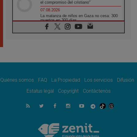
el compromiso del cristiano"
07.08.2026
La matanza de niños en Gaza no cesa: 300
muertos en 300 días
07.08.2026
Tagle: La guerra desfigura el mundo, solo la
revelación de Dios lo transfigura
07.08.2026
Presentada la Trienal de Arte de las
Universidades Católicas: «Exercises in
Empathy»
07.08.2026
Fortunatus Nwachukwu: la comunicación
como misión al servicio del Evangelio
Quiénes somos
FAQ
La Propiedad
Los servicios
Difusión
07.08.2026
Estatus legal
Copyright
Contáctenos
SIGNIS 2026, dar voz a las religiosas en el
espacio público
07.08.2026
Lanzan un proyecto de empoderamiento
digital para mujeres líderes en África
07.08.2026
Programa oficial del Viaje Apostólico del
Papa León XIV a Francia