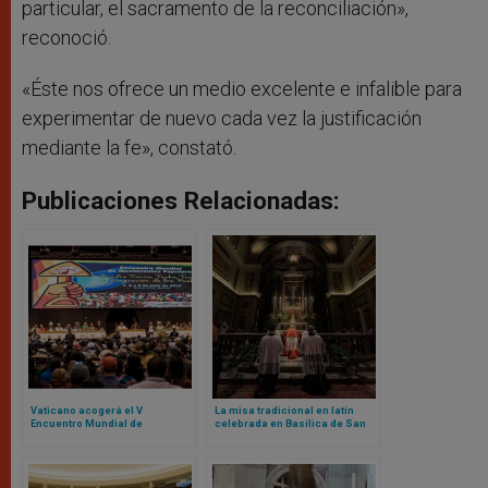
particular, el sacramento de la reconciliación»,
reconoció.
«Éste nos ofrece un medio excelente e infalible para
experimentar de nuevo cada vez la justificación
mediante la fe», constató.
Publicaciones Relacionadas:
Vaticano acogerá el V
La misa tradicional en latín
Encuentro Mundial de
celebrada en Basílica de San
Movimientos Populares:
Pedro marca un nuevo capítulo
contamos de qué se trata
bajo el pontificado de Papa
León XIV