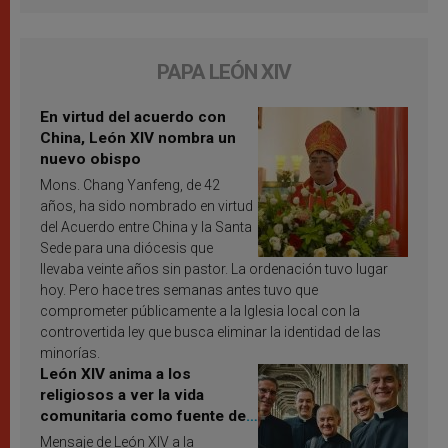
PAPA LEÓN XIV
En virtud del acuerdo con
China, León XIV nombra un
nuevo obispo
Mons. Chang Yanfeng, de 42
años, ha sido nombrado en virtud
del Acuerdo entre China y la Santa
Sede para una diócesis que
llevaba veinte años sin pastor. La ordenación tuvo lugar
hoy. Pero hace tres semanas antes tuvo que
comprometer públicamente a la Iglesia local con la
controvertida ley que busca eliminar la identidad de las
minorías.
León XIV anima a los
religiosos a ver la vida
comunitaria como fuente de
inspiración y santificación
Mensaje de León XIV a la