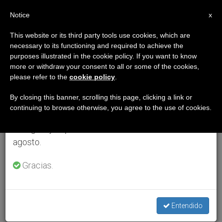
ES
Notice
×
x
Aviso importante
This website or its third party tools use cookies, which are
necessary to its functioning and required to achieve the
Del 27 de julio al 7 de agosto haremos la pausa
purposes illustrated in the cookie policy. If you want to know
anual, aprovechando que en el periodo de verano
more or withdraw your consent to all or some of the cookies,
please refer to the
cookie policy
.
se generan menos informaciones y también el
consumo de las mismas disminuye.
By closing this banner, scrolling this page, clicking a link or
continuing to browse otherwise, you agree to the use of cookies.
Retomamos el trabajo ordinario de las ediciones
en inglés y español de ZENIT el lunes 10 de
agosto.
Gracias.
Entendido