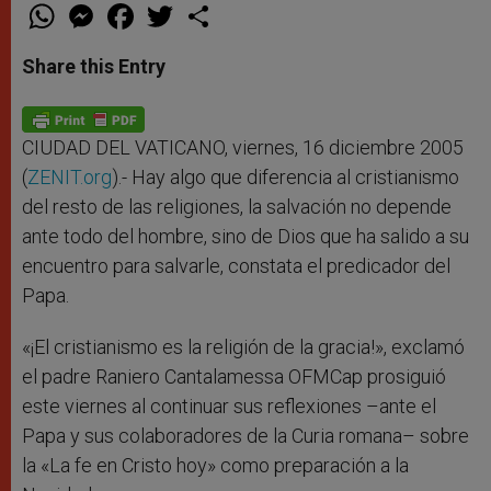
W
M
F
T
S
h
e
a
w
h
a
s
c
i
a
t
s
e
t
r
Share this Entry
s
e
b
t
e
A
n
o
e
p
g
o
r
p
e
k
r
CIUDAD DEL VATICANO, viernes, 16 diciembre 2005
(
ZENIT.org
).- Hay algo que diferencia al cristianismo
del resto de las religiones, la salvación no depende
ante todo del hombre, sino de Dios que ha salido a su
encuentro para salvarle, constata el predicador del
Papa.
«¡El cristianismo es la religión de la gracia!», exclamó
el padre Raniero Cantalamessa OFMCap prosiguió
este viernes al continuar sus reflexiones –ante el
Papa y sus colaboradores de la Curia romana– sobre
la «La fe en Cristo hoy» como preparación a la