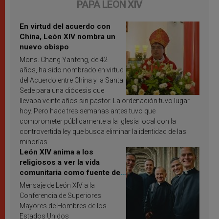
PAPA LEÓN XIV
En virtud del acuerdo con
China, León XIV nombra un
nuevo obispo
Mons. Chang Yanfeng, de 42
años, ha sido nombrado en virtud
del Acuerdo entre China y la Santa
Sede para una diócesis que
llevaba veinte años sin pastor. La ordenación tuvo lugar
hoy. Pero hace tres semanas antes tuvo que
comprometer públicamente a la Iglesia local con la
controvertida ley que busca eliminar la identidad de las
minorías.
León XIV anima a los
religiosos a ver la vida
comunitaria como fuente de
inspiración y santificación
Mensaje de León XIV a la
Conferencia de Superiores
Mayores de Hombres de los
Estados Unidos