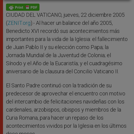
A
n
o
e
p
g
o
r
p
e
k
r
CIUDAD DEL VATICANO, jueves, 22 diciembre 2005
(
ZENIT.org
).- Al hacer un balance del año 2005,
Benedicto XVI recordó sus acontecimientos más
importantes para la vida de la Iglesia: el fallecimiento
de Juan Pablo II y su elección como Papa; la
Jornada Mundial de la Juventud de Colonia; el
Sínodo y el Año de la Eucaristía; y el cuadragésimo
aniversario de la clausura del Concilio Vaticano II.
El Santo Padre continuó con la tradición de su
predecesor de aprovechar el encuentro con motivo
del intercambio de felicitaciones navideñas con los
cardenales, arzobispos, obispos y miembros de la
Curia Romana, para hacer un repaso de los
acontecimientos vividos por la Iglesia en los últimos
doce meses.