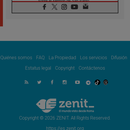
sobre el sermón de San Pablo
08.08.2026
En Colombia, «la paz no se compra con una
firma»
08.08.2026
En Venezuela celebraron los 416 años del
Santo Cristo de La Grita
08.08.2026
El Papa: en Santa Ágata contemplamos la
victoria del amor sobre la muerte
Quiénes somos
FAQ
La Propiedad
Los servicios
Difusión
08.08.2026
León XIV visitará el Santuario de la Madre
Estatus legal
Copyright
Contáctenos
del Buen Consejo de Genazzano
07.08.2026
Filipinas: el Vicariato Apostólico de Calapán
se convierte en diócesis
07.08.2026
Honduras: Los desplazados invisibles de una
crisis olvidada
Copyright © 2026 ZENIT. All Rights Reserved.
https://es.zenit.org