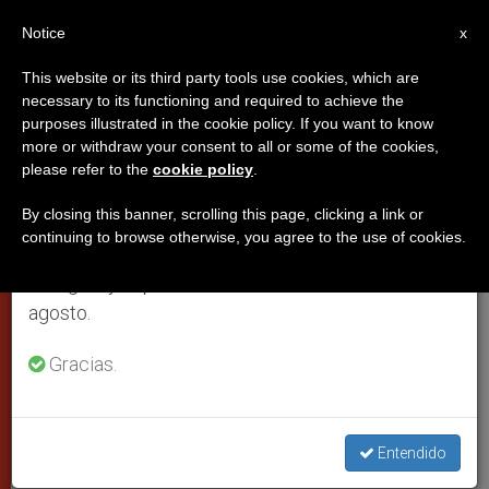
ES
Notice
×
x
Aviso importante
This website or its third party tools use cookies, which are
necessary to its functioning and required to achieve the
Del 27 de julio al 7 de agosto haremos la pausa
purposes illustrated in the cookie policy. If you want to know
El balance del año 2005 de
anual, aprovechando que en el periodo de verano
more or withdraw your consent to all or some of the cookies,
please refer to the
cookie policy
.
se generan menos informaciones y también el
Benedicto XVI
consumo de las mismas disminuye.
By closing this banner, scrolling this page, clicking a link or
continuing to browse otherwise, you agree to the use of cookies.
Retomamos el trabajo ordinario de las ediciones
Al felicitar por la Navidad a la Curia
en inglés y español de ZENIT el lunes 10 de
romana
agosto.
DICIEMBRE 22, 2005 00:00
ZENIT STAFF
CIUDAD DEL
Gracias.
VATICANO
W
M
F
T
S
h
e
a
w
h
a
s
c
i
a
t
s
e
t
r
Entendido
Share this Entry
s
e
b
t
e