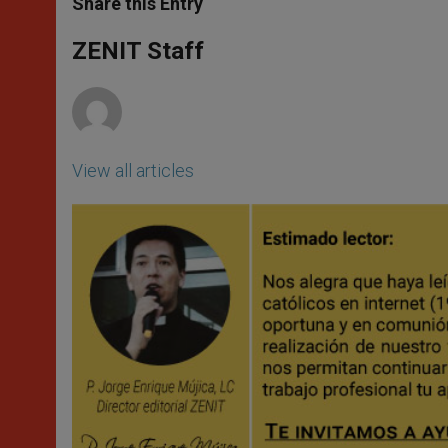
Share this Entry
s
e
b
t
e
A
n
o
e
p
g
o
r
ZENIT Staff
p
e
k
r
View all articles