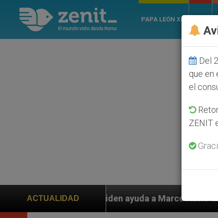
PAPA LEÓN XIV
ROMA
Av
Del 2
que en 
el cons
Retom
ZENIT e
Graci
 piden ayuda a Marco Rubio ante persecución de colono
ACTUALIDAD