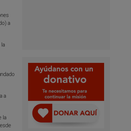
ones
do) a
 la
fundado
a a
 la
desde