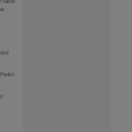
n vacío
us
ritos
n Pedro
os