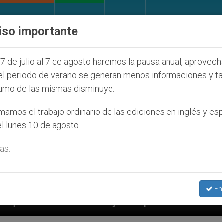
IGLESIA Y MUNDO
DOCUMENTOS
DONATIVOS
iso importante
7 de julio al 7 de agosto haremos la pausa anual, aprovec
el periodo de verano se generan menos informaciones y t
umo de las mismas disminuye.
amos el trabajo ordinario de las ediciones en inglés y es
l lunes 10 de agosto.
as.
En
s judíos que afecta a cristianos (y no sólo) en Tierr