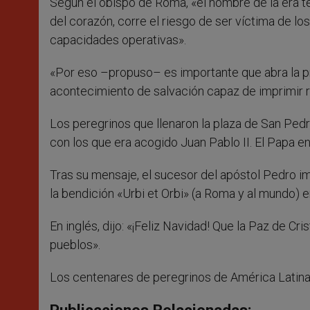
Según el obispo de Roma, «el hombre de la era tec
del corazón, corre el riesgo de ser víctima de lo
capacidades operativas».
«Por eso –propuso– es importante que abra la pr
acontecimiento de salvación capaz de imprimir 
Los peregrinos que llenaron la plaza de San Pedro 
con los que era acogido Juan Pablo II. El Papa e
Tras su mensaje, el sucesor del apóstol Pedro im
la bendición «Urbi et Orbi» (a Roma y al mundo) en
En inglés, dijo: «¡Feliz Navidad! Que la Paz de Cr
pueblos».
Los centenares de peregrinos de América Latina y