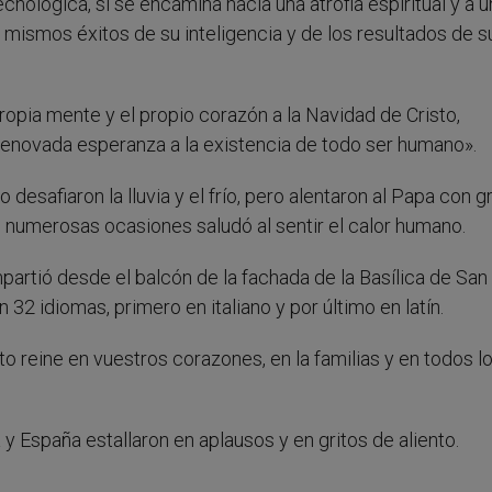
nológica, si se encamina hacia una atrofia espiritual y a u
s mismos éxitos de su inteligencia y de los resultados de s
opia mente y el propio corazón a la Navidad de Cristo,
renovada esperanza a la existencia de todo ser humano».
desafiaron la lluvia y el frío, pero alentaron al Papa con g
n numerosas ocasiones saludó al sentir el calor humano.
partió desde el balcón de la fachada de la Basílica de Sa
 32 idiomas, primero en italiano y por último en latín.
isto reine en vuestros corazones, en la familias y en todos l
 España estallaron en aplausos y en gritos de aliento.