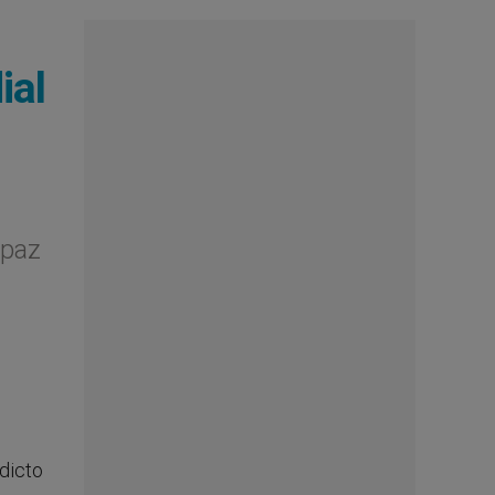
ial
 paz
dicto