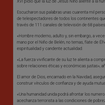
XVI pidió que la luz de Jesús Niño aliente a la h
Escucharon sus palabras unas cuarenta mil pers
de telespectadores de todos los continentes que s
través de 111 canales de televisión de 68 países
«Hombre moderno, adulto y, sin embargo, a veces d
mano por el Niño de Belén, no temas, fíate de Él!»
espiritualidad y candente actualidad.
«La fuerza vivificante de su luz te alienta a co
sobre relaciones éticas y económicas justas», añ
El amor de Dios, encarnado en la Navidad, asegur
construir vínculos de confianza y de ayuda mutua
«Una humanidad unida podrá afrontar los numer
acechanza terrorista a las condiciones de pobre