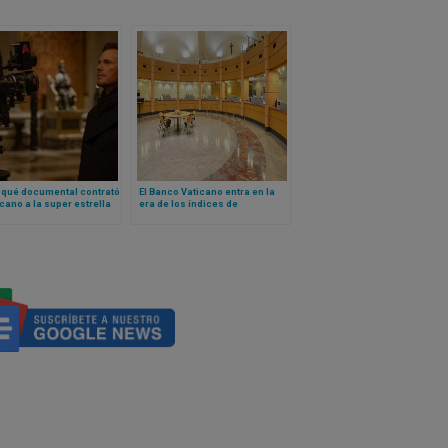
 qué documental contrató
El Banco Vaticano entra en la
icano a la super estrella
era de los índices de
lywood Chris Pratt? Esto
referencia basados ​​en la fe
o lo que se sabe