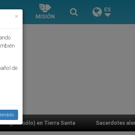
ES
×
MISIÓN
hando
ambién
pañol de
tendido
a Santa
Sacerdotes alemanes fieles al Papa cont