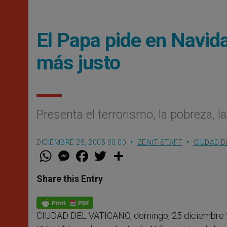
El Papa pide en Navid
más justo
Presenta el terrorismo, la pobreza, 
DICIEMBRE 25, 2005 00:00
ZENIT STAFF
CIUDAD D
W
M
F
T
S
h
e
a
w
h
a
s
c
i
a
t
s
e
t
r
Share this Entry
s
e
b
t
e
A
n
o
e
p
g
o
r
p
e
k
CIUDAD DEL VATICANO, domingo, 25 diciembre 
r