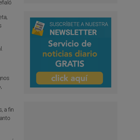
eñaló
eta,
s
l.
gnos
,
 a fin
tanto