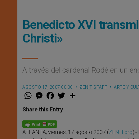
Benedicto XVI transmi
Christi»
A través del cardenal Rodé en un e
AGOSTO 17, 2007 00:00
ZENIT STAFF
ARTE Y CU
W
M
F
T
S
h
e
a
w
h
a
s
c
i
a
t
s
e
t
r
Share this Entry
s
e
b
t
e
A
n
o
e
p
g
o
r
p
e
k
ATLANTA, viernes, 17 agosto 2007 (
ZENIT.org
).
r