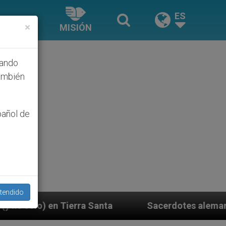
ES
×
MISIÓN
hando
ambién
pañol de
tendido
Santa
Sacerdotes alemanes fieles al Papa contes