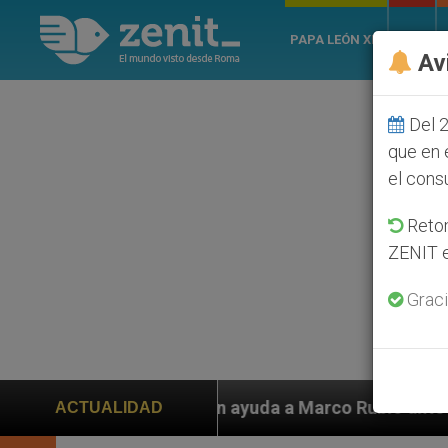
PAPA LEÓN XIV
ROMA
Av
Del 2
que en 
el cons
Retom
ZENIT e
Graci
iden ayuda a Marco Rubio ante persecución de colonos 
ACTUALIDAD