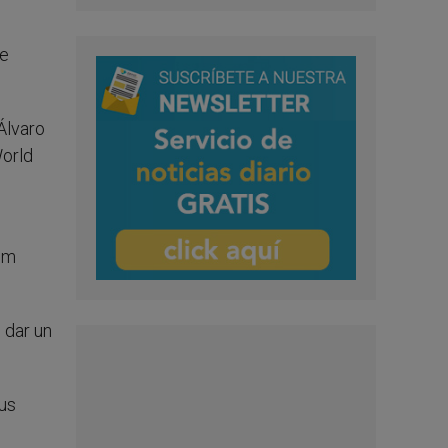
re
 Álvaro
World
num
 dar un
us