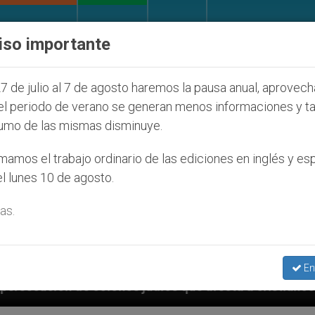
IGLESIA Y MUNDO
DOCUMENTOS
DONATIVOS
iso importante
7 de julio al 7 de agosto haremos la pausa anual, aprovec
el periodo de verano se generan menos informaciones y t
umo de las mismas disminuye.
amos el trabajo ordinario de las ediciones en inglés y es
l lunes 10 de agosto.
as.
En
judíos que afecta a cristianos (y no sólo) en Tierra 