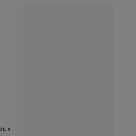
ti» a