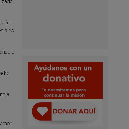
nizado
os de
esia es
 añadió
Padre
ncia
l amor