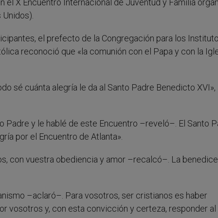
en el X Encuentro Internacional de Juventud y Familia orga
 Unidos).
icipantes, el prefecto de la Congregación para los Institut
lica reconoció que «la comunión con el Papa y con la Igl
odo sé cuánta alegría le da al Santo Padre Benedicto XVI»,
o Padre y le hablé de este Encuentro –reveló–. El Santo 
ría por el Encuentro de Atlanta».
s, con vuestra obediencia y amor –recalcó–. La benedice
ianismo –aclaró–. Para vosotros, ser cristianos es haber
or vosotros y, con esta convicción y certeza, responder a