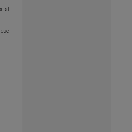
, el
, que
b