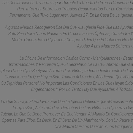
Las Declaraciones Tuvieron Lugar Durante La Rueda De Prensa Convocada
Para Informar Sobre Los Trabajos Desarrollados Por La Comisión
Permanente, Que Tuvo Lugar Ayer, Jueves 27, En La Casa De La Iglesia.
Algunos Medios Recogieron Ese Día Que «la Iglesia Pide Que Las Ayudas
Sólo Sean Para Niños Nacidos En Circunstancias Óptimas, Con Padre Y
Madre Conocidos» O Que «los Obispos Piden Que El Gobierno No Dé
Ayudas A Las Madres Solteras».
La Oficina De Información Califica Como «manipulaciones» Estas
Informaciones Y Recuerda Que El Secretario De La CEE Afirmó Que «la
Iglesia Desea Que Se Ayude A Todos Los Niños, Independientemente De Las
Condiciones En Que Hayan Sido Traídos Al Mundo», Añadiendo Que «para
Su Dignidad Personal No Importan Las Condiciones En Las Que Hayan Sido
Engendrados Y Por Lo Tanto Hay Que Ayudarles A Todos».
Lo Que Subrayó El Portavoz Fue Que La Iglesia Defiende Que «precisamente
Porque Son, Ante Todo Los Derechos De Los Niños Los Que Hay Que
Tutelar, Lo Que Se Debe Promover Es Que Vengan Al Mundo En Condiciones
Óptimas Para Ellos, Es Decir, En El Seno De Un Matrimonio, Con Un Padre Y
Una Madre Que Los Quieran Y Los Eduquen».