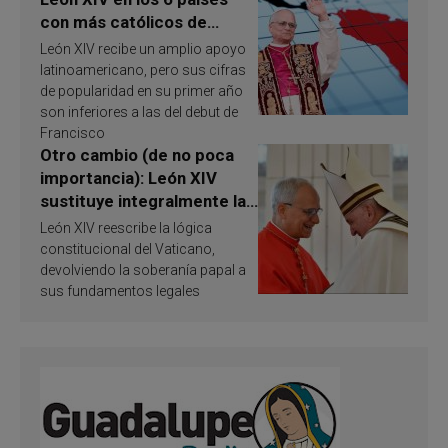
con más católicos de
América Latina en 2026?
León XIV recibe un amplio apoyo
Publican resultados de
latinoamericano, pero sus cifras
investigación
de popularidad en su primer año
son inferiores a las del debut de
Francisco
Otro cambio (de no poca
importancia): León XIV
sustituye integralmente la
ley vaticana de Papa
León XIV reescribe la lógica
Francisco
constitucional del Vaticano,
devolviendo la soberanía papal a
sus fundamentos legales