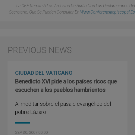
La CEE Remite A Los Archivos De Audio Con Las Declaraciones Del
Secretario, Que Se Pueden Consultar En
Www.conferenciaepiscopal.es
CIUDAD DEL VATICANO
Benedicto XVI pide a los países ricos que
escuchen a los pueblos hambrientos
Al meditar sobre el pasaje evangélico del
pobre Lázaro
SEP 30, 2007 00:00