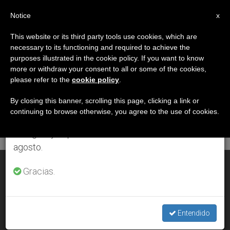
ES
Notice
×
x
Aviso importante
This website or its third party tools use cookies, which are
necessary to its functioning and required to achieve the
Del 27 de julio al 7 de agosto haremos la pausa
MES
purposes illustrated in the cookie policy. If you want to know
anual, aprovechando que en el periodo de verano
Septiembre, 2007
more or withdraw your consent to all or some of the cookies,
please refer to the
cookie policy
.
se generan menos informaciones y también el
consumo de las mismas disminuye.
By closing this banner, scrolling this page, clicking a link or
continuing to browse otherwise, you agree to the use of cookies.
ÚLTIMAS NOTICIAS
Retomamos el trabajo ordinario de las ediciones
en inglés y español de ZENIT el lunes 10 de
agosto.
España: «La Iglesia quiere que se ayude a todos los niños»
Gracias.
SEP 30, 2007 00:00
ZENIT STAFF
Entendido