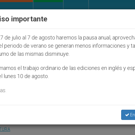
IGLESIA Y MUNDO
DOCUMENTOS
DONATIVOS
iso importante
udíos que afecta a cristianos (y no sólo) en Tierra S
7 de julio al 7 de agosto haremos la pausa anual, aprovec
el periodo de verano se generan menos informaciones y t
umo de las mismas disminuye.
nducta cristiano sobre
amos el trabajo ordinario de las ediciones en inglés y es
l lunes 10 de agosto.
as.
lica Mundial
En
LTURA