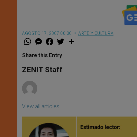
AGOSTO 17, 2007 00:00
ARTE Y CULTURA
W
M
F
T
S
h
e
a
w
h
a
s
c
i
a
t
s
e
t
r
Share this Entry
s
e
b
t
e
A
n
o
e
p
g
o
r
ZENIT Staff
p
e
k
r
View all articles