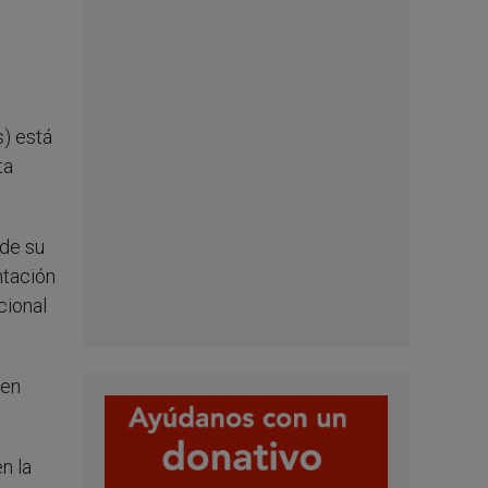
s) está
ta
 de su
ntación
cional
 en
n la