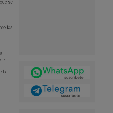
 que se
s
omo los
na
se.
e la