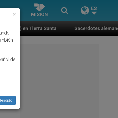
ES
×
MISIÓN
anta
Sacerdotes alemanes fieles al Papa contest
hando
ambién
pañol de
tendido