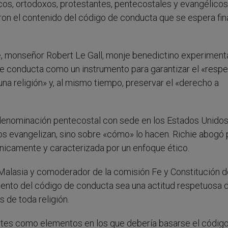
icos, ortodoxos, protestantes, pentecostales y evangélico
ron el contenido del código de conducta que se espera fina
use, monseñor Robert Le Gall, monje benedictino experimen
o de conducta como un instrumento para garantizar el «resp
 religión» y, al mismo tiempo, preservar el «derecho a
, denominación pentecostal con sede en los Estados Unidos,
os evangelizan, sino sobre «cómo» lo hacen. Richie abogó 
nicamente y caracterizada por un enfoque ético.
 Malasia y comoderador de la comisión Fe y Constitución d
ento del código de conducta sea una actitud respetuosa d
 de toda religión.
antes como elementos en los que debería basarse el códig