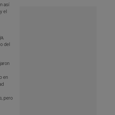
n así
y el
a,
o del
jaron
o en
ad
s, pero