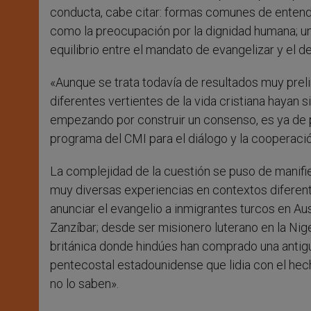
conducta, cabe citar: formas comunes de entender
como la preocupación por la dignidad humana; una
equilibrio entre el mandato de evangelizar y el der
«Aunque se trata todavía de resultados muy prel
diferentes vertientes de la vida cristiana hayan 
empezando por construir un consenso, es ya de p
programa del CMI para el diálogo y la cooperación
La complejidad de la cuestión se puso de manifie
muy diversas experiencias en contextos diferente
anunciar el evangelio a inmigrantes turcos en Au
Zanzíbar; desde ser misionero luterano en la Ni
británica donde hindúes han comprado una antigua 
pentecostal estadounidense que lidia con el he
no lo saben».