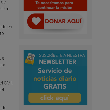
s de
lizar
tado en
eto
 el
por
el CMI,
el
o de