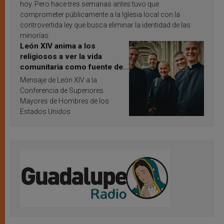
hoy. Pero hace tres semanas antes tuvo que
comprometer públicamente a la Iglesia local con la
controvertida ley que busca eliminar la identidad de las
minorías.
León XIV anima a los
religiosos a ver la vida
comunitaria como fuente de
inspiración y santificación
Mensaje de León XIV a la
Conferencia de Superiores
Mayores de Hombres de los
Estados Unidos