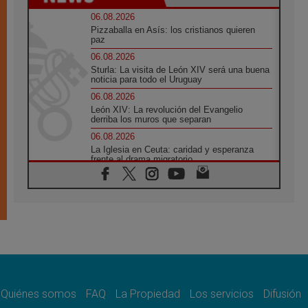
06.08.2026
Pizzaballa en Asís: los cristianos quieren
paz
06.08.2026
Sturla: La visita de León XIV será una buena
noticia para todo el Uruguay
06.08.2026
León XIV: La revolución del Evangelio
derriba los muros que separan
06.08.2026
La Iglesia en Ceuta: caridad y esperanza
frente al drama migratorio
06.08.2026
La visita del Papa a Perú será un tiempo de
gracia reconciliación y esperanza
06.08.2026
Cardenal Rossi: "La llegada del Papa León a
Argentina es un homenaje a Francisco"
06.08.2026
En Asís, León XIV invita a los jóvenes a
«construir la civilización del amor»
Quiénes somos
FAQ
La Propiedad
Los servicios
Difusión
05.08.2026