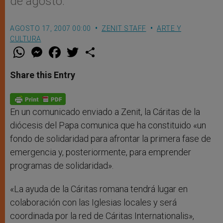
de agosto.
AGOSTO 17, 2007 00:00
ZENIT STAFF
ARTE Y
CULTURA
W
M
F
T
S
h
e
a
w
h
a
s
c
i
a
t
s
e
t
r
Share this Entry
s
e
b
t
e
A
n
o
e
p
g
o
r
p
e
k
r
En un comunicado enviado a Zenit, la Cáritas de la
diócesis del Papa comunica que ha constituido «un
fondo de solidaridad para afrontar la primera fase de
emergencia y, posteriormente, para emprender
programas de solidaridad».
«La ayuda de la Cáritas romana tendrá lugar en
colaboración con las Iglesias locales y será
coordinada por la red de Cáritas Internationalis»,