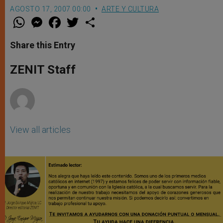
AGOSTO 17, 2007 00:00
ARTE Y CULTURA
W
M
F
T
S
h
e
a
w
h
a
s
c
i
a
t
s
e
t
r
Share this Entry
s
e
b
t
e
A
n
o
e
p
g
o
r
ZENIT Staff
p
e
k
r
View all articles