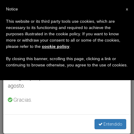
ES
Notice
×
x
Aviso importante
This website or its third party tools use cookies, which are
necessary to its functioning and required to achieve the
Del 27 de julio al 7 de agosto haremos la pausa
purposes illustrated in the cookie policy. If you want to know
anual, aprovechando que en el periodo de verano
more or withdraw your consent to all or some of the cookies,
please refer to the
cookie policy
.
se generan menos informaciones y también el
consumo de las mismas disminuye.
By closing this banner, scrolling this page, clicking a link or
continuing to browse otherwise, you agree to the use of cookies.
Retomamos el trabajo ordinario de las ediciones
en inglés y español de ZENIT el lunes 10 de
agosto.
Gracias.
Entendido