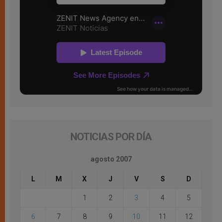
NOTICIAS POR DÍA
agosto 2007
L
M
X
J
V
S
D
1
2
3
4
5
6
7
8
9
10
11
12