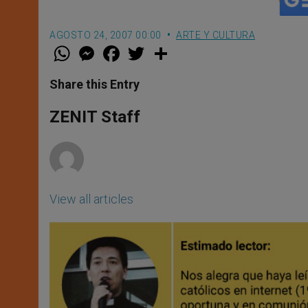
AGOSTO 24, 2007 00:00
ARTE Y CULTURA
W
M
F
T
S
h
e
a
w
h
a
s
c
i
a
t
s
e
t
r
Share this Entry
s
e
b
t
e
A
n
o
e
p
g
o
r
ZENIT Staff
p
e
k
r
View all articles