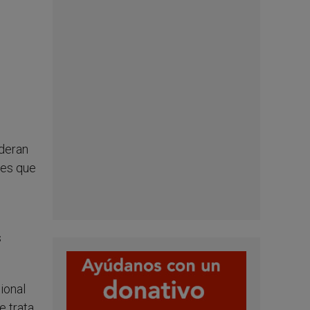
ideran
nes que
s
ional
e trata