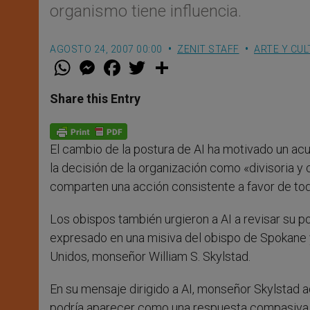
organismo tiene influencia.
AGOSTO 24, 2007 00:00
ZENIT STAFF
ARTE Y CU
W
M
F
T
S
h
e
a
w
h
a
s
c
i
a
t
s
e
t
r
Share this Entry
s
e
b
t
e
A
n
o
e
p
g
o
r
p
e
k
El cambio de la postura de AI ha motivado un a
r
la decisión de la organización como «divisoria y 
comparten una acción consistente a favor de to
Los obispos también urgieron a AI a revisar su po
expresado en una misiva del obispo de Spokane 
Unidos, monseñor William S. Skylstad.
En su mensaje dirigido a AI, monseñor Skylstad a
podría aparecer como una respuesta compasiva a 