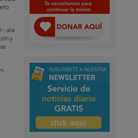
anto
–, una
ción y
las
»,