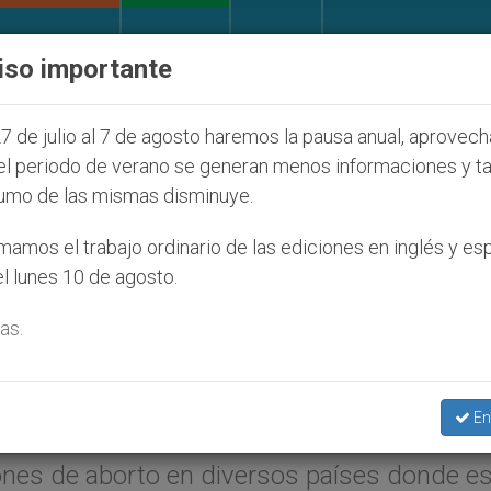
IGLESIA Y MUNDO
DOCUMENTOS
DONATIVOS
iso importante
ontestan a su propio obispo (y cardenal) quien les ori
7 de julio al 7 de agosto haremos la pausa anual, aprovec
el periodo de verano se generan menos informaciones y t
umo de las mismas disminuye.
denses deploran el apoyo 
amos el trabajo ordinario de las ediciones en inglés y es
l lunes 10 de agosto.
 al aborto
as.
007 (
ZENIT.org
–
El Observador
).- Los obis
En
reciente decisión de Amnistía Internacional
iones de aborto en diversos países donde e