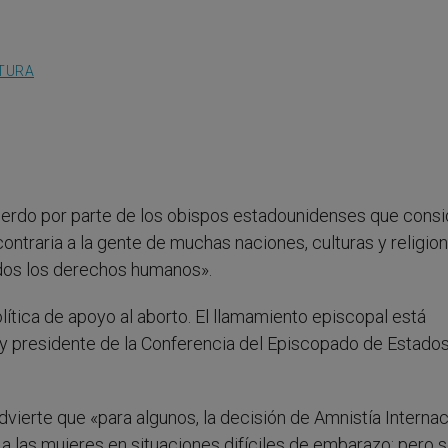
LTURA
cuerdo por parte de los obispos estadounidenses que cons
contraria a la gente de muchas naciones, culturas y religio
dos los derechos humanos».
lítica de apoyo al aborto. El llamamiento episcopal está
y presidente de la Conferencia del Episcopado de Estado
dvierte que «para algunos, la decisión de Amnistía Internac
las mujeres en situaciones difíciles de embarazo; pero s