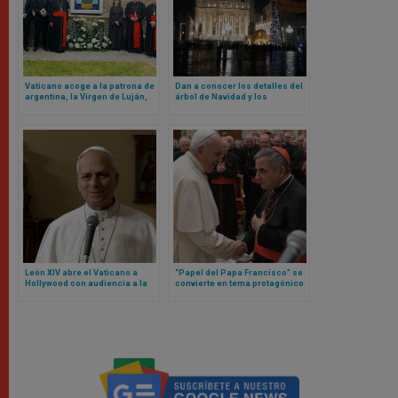
Vaticano acoge a la patrona de
Dan a conocer los detalles del
argentina, la Virgen de Luján,
árbol de Navidad y los
en sus jardines
pesebres del Vaticano para
este 2025
León XIV abre el Vaticano a
“Papel del Papa Francisco” se
Hollywood con audiencia a la
convierte en tema protagónico
que acudirán estos actores y
en nueva etapa de juicio contra
actrices
cardenal Becciu y otras
personas