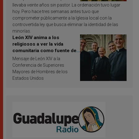
llevaba veinte años sin pastor. La ordenación tuvo lugar
hoy. Pero hace tres semanas antes tuvo que
comprometer públicamente a la Iglesia local con la
controvertida ley que busca eliminar la identidad de las
minorías.
León XIV anima a los
religiosos a ver la vida
comunitaria como fuente de
inspiración y santificación
Mensaje de León XIV a la
Conferencia de Superiores
Mayores de Hombres de los
Estados Unidos