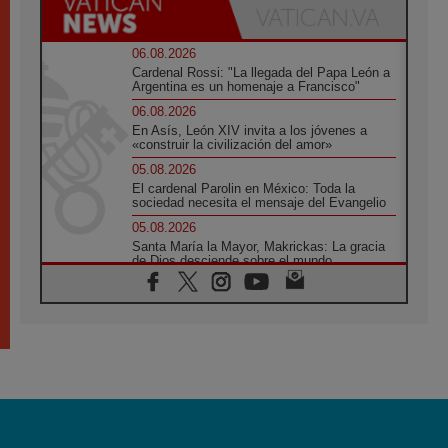
06.08.2026
Cardenal Rossi: "La llegada del Papa León a
Argentina es un homenaje a Francisco"
06.08.2026
En Asís, León XIV invita a los jóvenes a
«construir la civilización del amor»
05.08.2026
El cardenal Parolin en México: Toda la
sociedad necesita el mensaje del Evangelio
05.08.2026
Santa María la Mayor, Makrickas: La gracia
de Dios desciende sobre el mundo
05.08.2026
Cristianos y confucianos: Respeto y
sabiduría para afrontar los urgentes desafíos
de hoy
05.08.2026
En marcha hacia Asís en nombre de San
Francisco, a la espera de León
05.08.2026
Venezuela, Padre Pagniello: "En medio del