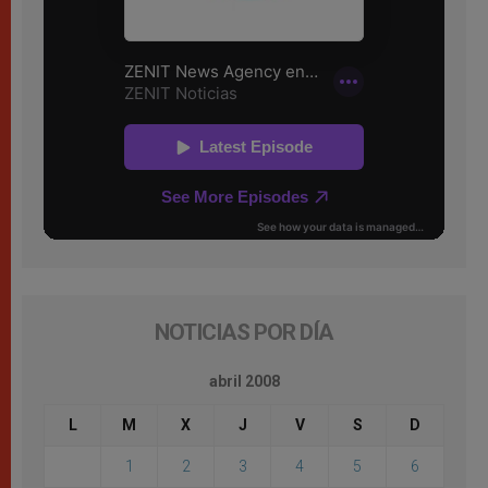
NOTICIAS POR DÍA
abril 2008
L
M
X
J
V
S
D
1
2
3
4
5
6