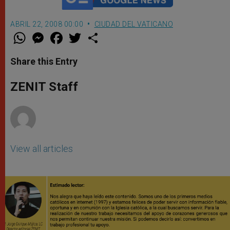
ABRIL 22, 2008 00:00
CIUDAD DEL VATICANO
W
M
F
T
S
h
e
a
w
h
a
s
c
i
a
t
s
e
t
r
Share this Entry
s
e
b
t
e
A
n
o
e
p
g
o
r
ZENIT Staff
p
e
k
r
View all articles