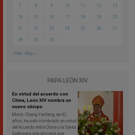
7
8
9
10
11
12
13
14
15
16
17
18
19
20
21
22
23
24
25
26
27
28
29
30
« Mar
May »
PAPA LEÓN XIV
En virtud del acuerdo con
China, León XIV nombra un
nuevo obispo
Mons. Chang Yanfeng, de 42
años, ha sido nombrado en virtud
del Acuerdo entre China y la Santa
Sede para una diócesis que