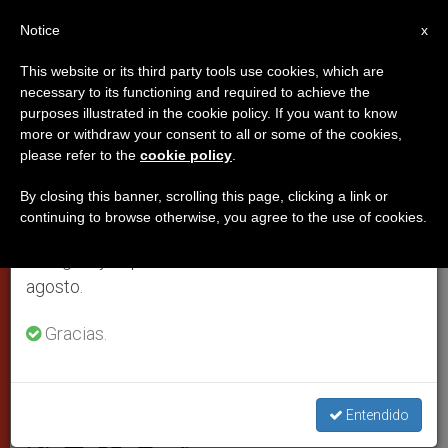
ES
Notice
×
x
Aviso importante
This website or its third party tools use cookies, which are
necessary to its functioning and required to achieve the
Del 27 de julio al 7 de agosto haremos la pausa
purposes illustrated in the cookie policy. If you want to know
El Papa alienta la campaña de
anual, aprovechando que en el periodo de verano
more or withdraw your consent to all or some of the cookies,
please refer to the
cookie policy
.
se generan menos informaciones y también el
«maternidad espiritual» de
consumo de las mismas disminuye.
sacerdotes
By closing this banner, scrolling this page, clicking a link or
continuing to browse otherwise, you agree to the use of cookies.
Retomamos el trabajo ordinario de las ediciones
en inglés y español de ZENIT el lunes 10 de
Promovida por la Congregación
agosto.
vaticana para el Clero para su
Gracias.
santificación
ABRIL 22, 2008 00:00
ZENIT STAFF
CIUDAD DEL
Entendido
VATICANO
W
M
F
T
S