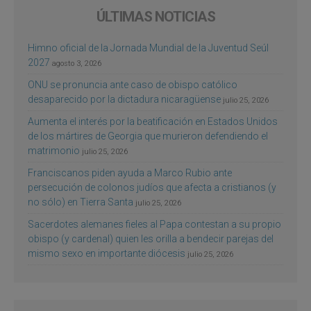
ÚLTIMAS NOTICIAS
Himno oficial de la Jornada Mundial de la Juventud Seúl
2027
agosto 3, 2026
ONU se pronuncia ante caso de obispo católico
desaparecido por la dictadura nicaragüense
julio 25, 2026
Aumenta el interés por la beatificación en Estados Unidos
de los mártires de Georgia que murieron defendiendo el
matrimonio
julio 25, 2026
Franciscanos piden ayuda a Marco Rubio ante
persecución de colonos judíos que afecta a cristianos (y
no sólo) en Tierra Santa
julio 25, 2026
Sacerdotes alemanes fieles al Papa contestan a su propio
obispo (y cardenal) quien les orilla a bendecir parejas del
mismo sexo en importante diócesis
julio 25, 2026