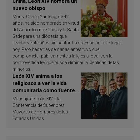
China, León XIV nombra un
nuevo obispo
Mons. Chang Yanfeng, de 42
años, ha sido nombrado en virtud
del Acuerdo entre China y la Santa
Sede para una diócesis que
llevaba veinte años sin pastor. La ordenación tuvo lugar
hoy. Pero hace tres semanas antes tuvo que
comprometer públicamente a la Iglesia local con la
controvertida ley que busca eliminar la identidad de las
minorías.
León XIV anima a los
religiosos a ver la vida
comunitaria como fuente
de inspiración y
Mensaje de León XIV a la
santificación
Conferencia de Superiores
Mayores de Hombres de los
Estados Unidos