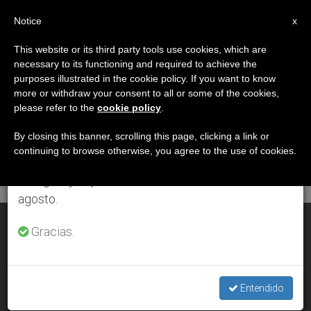
ES
Notice
×
x
Aviso importante
This website or its third party tools use cookies, which are
necessary to its functioning and required to achieve the
Del 27 de julio al 7 de agosto haremos la pausa
DÍA
purposes illustrated in the cookie policy. If you want to know
anual, aprovechando que en el periodo de verano
Abril 20th, 2008
more or withdraw your consent to all or some of the cookies,
please refer to the
cookie policy
.
se generan menos informaciones y también el
consumo de las mismas disminuye.
By closing this banner, scrolling this page, clicking a link or
continuing to browse otherwise, you agree to the use of cookies.
ÚLTIMAS NOTICIAS
Retomamos el trabajo ordinario de las ediciones
en inglés y español de ZENIT el lunes 10 de
agosto.
El embrión, mucho más que un puñado de células
Gracias.
APR 20, 2008 00:00
ZENIT STAFF
Entendido