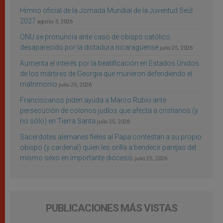
Himno oficial de la Jornada Mundial de la Juventud Seúl
2027
agosto 3, 2026
ONU se pronuncia ante caso de obispo católico
desaparecido por la dictadura nicaragüense
julio 25, 2026
Aumenta el interés por la beatificación en Estados Unidos
de los mártires de Georgia que murieron defendiendo el
matrimonio
julio 25, 2026
Franciscanos piden ayuda a Marco Rubio ante
persecución de colonos judíos que afecta a cristianos (y
no sólo) en Tierra Santa
julio 25, 2026
Sacerdotes alemanes fieles al Papa contestan a su propio
obispo (y cardenal) quien les orilla a bendecir parejas del
mismo sexo en importante diócesis
julio 25, 2026
PUBLICACIONES MÁS VISTAS