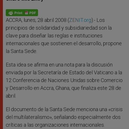
s
e
b
t
e
A
n
o
e
p
g
o
r
p
e
k
r
ACCRA, lunes, 28 abril 2008 (
ZENIT.org
).- Los
principios de solidaridad y subsidiariedad son la
clave para diseñar las reglas e instituciones
internacionales que sostienen el desarrollo, propone
la Santa Sede.
Esta idea se afirma en una nota para la discusión
enviada por la Secretaría de Estado del Vaticano a la
12 Conferencia de Naciones Unidas sobre Comercio
y Desarrollo en Accra, Ghana, que finaliza este 28 de
abril.
El documento de la Santa Sede menciona una «crisis
del multilateralismo», señalando especialmente dos
críticas a las organizaciones internacionales.