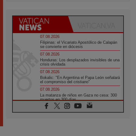
07.08.2026
Filipinas: el Vicariato Apostólico de Calapán
se convierte en diócesis
07.08.2026
Honduras: Los desplazados invisibles de una
crisis olvidada
07.08.2026
Bokalic: "En Argentina el Papa León señalará
el compromiso del cristiano"
07.08.2026
La matanza de niños en Gaza no cesa: 300
muertos en 300 días
07.08.2026
Tagle: La guerra desfigura el mundo, solo la
revelación de Dios lo transfigura
07.08.2026
Presentada la Trienal de Arte de las
Universidades Católicas: «Exercises in