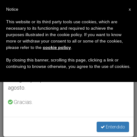
ES
Notice
×
x
Aviso importante
This website or its third party tools use cookies, which are
necessary to its functioning and required to achieve the
Del 27 de julio al 7 de agosto haremos la pausa
purposes illustrated in the cookie policy. If you want to know
anual, aprovechando que en el periodo de verano
more or withdraw your consent to all or some of the cookies,
please refer to the
cookie policy
.
se generan menos informaciones y también el
consumo de las mismas disminuye.
By closing this banner, scrolling this page, clicking a link or
continuing to browse otherwise, you agree to the use of cookies.
Retomamos el trabajo ordinario de las ediciones
en inglés y español de ZENIT el lunes 10 de
agosto.
Gracias.
Entendido