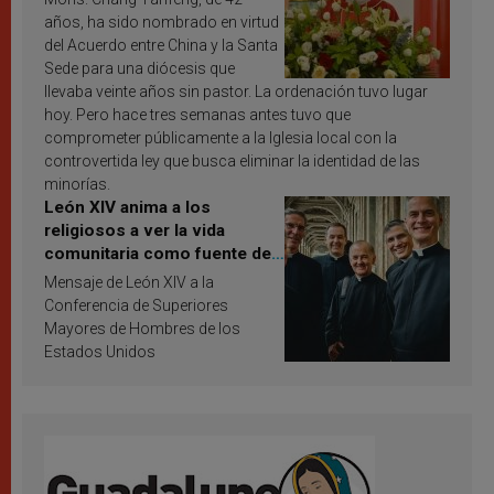
años, ha sido nombrado en virtud
del Acuerdo entre China y la Santa
Sede para una diócesis que
llevaba veinte años sin pastor. La ordenación tuvo lugar
hoy. Pero hace tres semanas antes tuvo que
comprometer públicamente a la Iglesia local con la
controvertida ley que busca eliminar la identidad de las
minorías.
León XIV anima a los
religiosos a ver la vida
comunitaria como fuente de
inspiración y santificación
Mensaje de León XIV a la
Conferencia de Superiores
Mayores de Hombres de los
Estados Unidos