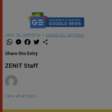
ABRIL 28, 2008 00:00
CIUDAD DEL VATICANO
W
M
F
T
S
h
e
a
w
h
a
s
c
i
a
t
s
e
t
r
Share this Entry
s
e
b
t
e
A
n
o
e
p
g
o
r
ZENIT Staff
p
e
k
r
View all articles