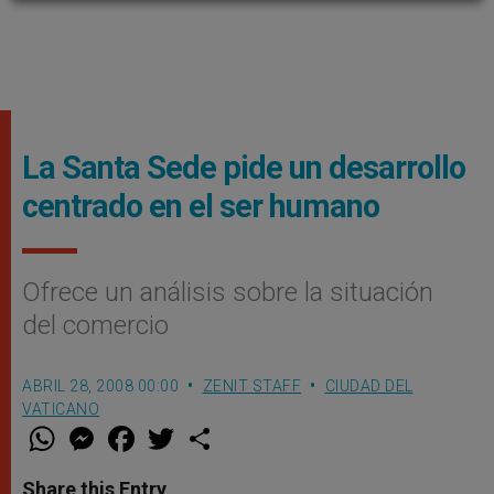
La Santa Sede pide un desarrollo
centrado en el ser humano
Ofrece un análisis sobre la situación
del comercio
ABRIL 28, 2008 00:00
ZENIT STAFF
CIUDAD DEL
VATICANO
W
M
F
T
S
h
e
a
w
h
a
s
c
i
a
t
s
e
t
r
Share this Entry