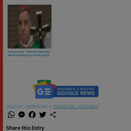
Guardia Suiza
Inesperado: Tribunal Vaticano
dicta nulidad parcial de juicio
contra cardenal Becciu y pide
repetirlo
JULIO 07, 2008 00:00
CIUDAD DEL VATICANO
W
M
F
T
S
h
e
a
w
h
a
s
c
i
a
t
s
e
t
r
Share this Entry
s
e
b
t
e