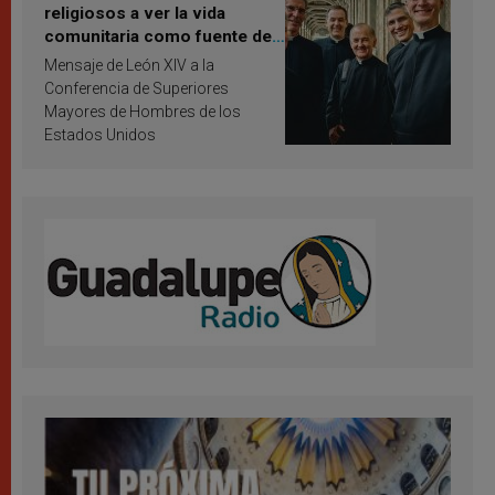
religiosos a ver la vida
comunitaria como fuente de
inspiración y santificación
Mensaje de León XIV a la
Conferencia de Superiores
Mayores de Hombres de los
Estados Unidos