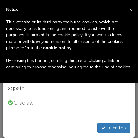
ES
Notice
×
x
Aviso importante
This website or its third party tools use cookies, which are
necessary to its functioning and required to achieve the
Del 27 de julio al 7 de agosto haremos la pausa
purposes illustrated in the cookie policy. If you want to know
anual, aprovechando que en el periodo de verano
more or withdraw your consent to all or some of the cookies,
please refer to the
cookie policy
.
se generan menos informaciones y también el
consumo de las mismas disminuye.
By closing this banner, scrolling this page, clicking a link or
continuing to browse otherwise, you agree to the use of cookies.
Retomamos el trabajo ordinario de las ediciones
en inglés y español de ZENIT el lunes 10 de
agosto.
Gracias.
Entendido