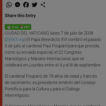
W
M
F
T
S
h
e
a
w
h
a
s
c
i
a
t
s
e
t
r
Share this Entry
s
e
b
t
e
A
n
o
e
p
g
o
r
p
e
k
r
CIUDAD DEL VATICANO, lunes 7 de julio de 2008
(
ZENIT.org
) El Papa Benedicto XVI nombró el pasado
5 de julio al cardenal Paul Poupard para que presida,
como su enviado especial, el 22 Congreso
Mariológico y Mariano Internacional, que se
celebrará en Lourdes entre el 4 y el 8 de septiembre.
El cardenal Poupard, de 78 años de edad y francés
de nacimiento, es presidente emérito del Consejo
Pontificio para la Cultura y para el Diálogo
Interreligioso.