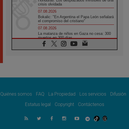
Honduras: Los desplazados invisibles de una
crisis olvidada
07.08.2026
Bokalic: "En Argentina el Papa León señalará
el compromiso del cristiano"
07.08.2026
La matanza de niños en Gaza no cesa: 300
muertos en 300 días
07.08.2026
Tagle: La guerra desfigura el mundo, solo la
revelación de Dios lo transfigura
07.08.2026
Presentada la Trienal de Arte de las
Universidades Católicas: «Exercises in
Empathy»
07.08.2026
Fortunatus Nwachukwu: la comunicación
como misión al servicio del Evangelio
Quiénes somos
FAQ
La Propiedad
Los servicios
Difusión
07.08.2026
Estatus legal
Copyright
Contáctenos
SIGNIS 2026, dar voz a las religiosas en el
espacio público
07.08.2026
Lanzan un proyecto de empoderamiento
digital para mujeres líderes en África