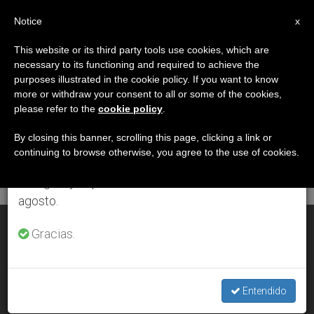
ES
Notice
×
x
Aviso importante
This website or its third party tools use cookies, which are
necessary to its functioning and required to achieve the
Del 27 de julio al 7 de agosto haremos la pausa
DÍA
purposes illustrated in the cookie policy. If you want to know
anual, aprovechando que en el periodo de verano
Julio 7th, 2008
more or withdraw your consent to all or some of the cookies,
please refer to the
cookie policy
.
se generan menos informaciones y también el
consumo de las mismas disminuye.
By closing this banner, scrolling this page, clicking a link or
continuing to browse otherwise, you agree to the use of cookies.
ÚLTIMAS NOTICIAS
Retomamos el trabajo ordinario de las ediciones
en inglés y español de ZENIT el lunes 10 de
agosto.
La italiana Maria Voce, nueva presidenta de los Focolares
Gracias.
JUL 07, 2008 00:00
ZENIT STAFF
Entendido