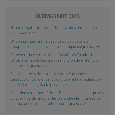
ÚLTIMAS NOTICIAS
Himno oficial de la Jornada Mundial de la Juventud Seúl
2027
agosto 3, 2026
ONU se pronuncia ante caso de obispo católico
desaparecido por la dictadura nicaragüense
julio 25, 2026
Aumenta el interés por la beatificación en Estados Unidos
de los mártires de Georgia que murieron defendiendo el
matrimonio
julio 25, 2026
Franciscanos piden ayuda a Marco Rubio ante
persecución de colonos judíos que afecta a cristianos (y
no sólo) en Tierra Santa
julio 25, 2026
Sacerdotes alemanes fieles al Papa contestan a su propio
obispo (y cardenal) quien les orilla a bendecir parejas del
mismo sexo en importante diócesis
julio 25, 2026