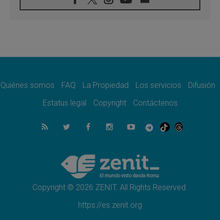
08.08.2026
León XIV visitará el Santuario de la Madre
del Buen Consejo de Genazzano
07.08.2026
Filipinas: el Vicariato Apostólico de Calapán
se convierte en diócesis
07.08.2026
Honduras: Los desplazados invisibles de una
crisis olvidada
Quiénes somos
FAQ
La Propiedad
Los servicios
Difusión
07.08.2026
Bokalic: "En Argentina el Papa León señalará
Estatus legal
Copyright
Contáctenos
el compromiso del cristiano"
07.08.2026
La matanza de niños en Gaza no cesa: 300
muertos en 300 días
07.08.2026
Tagle: La guerra desfigura el mundo, solo la
revelación de Dios lo transfigura
Copyright © 2026 ZENIT. All Rights Reserved.
https://es.zenit.org