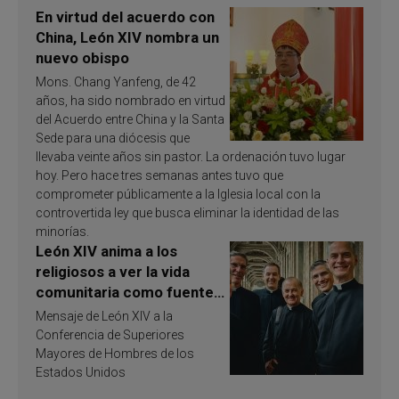
En virtud del acuerdo con
China, León XIV nombra un
nuevo obispo
Mons. Chang Yanfeng, de 42
años, ha sido nombrado en virtud
del Acuerdo entre China y la Santa
Sede para una diócesis que
llevaba veinte años sin pastor. La ordenación tuvo lugar
hoy. Pero hace tres semanas antes tuvo que
comprometer públicamente a la Iglesia local con la
controvertida ley que busca eliminar la identidad de las
minorías.
León XIV anima a los
religiosos a ver la vida
comunitaria como fuente
de inspiración y
Mensaje de León XIV a la
santificación
Conferencia de Superiores
Mayores de Hombres de los
Estados Unidos