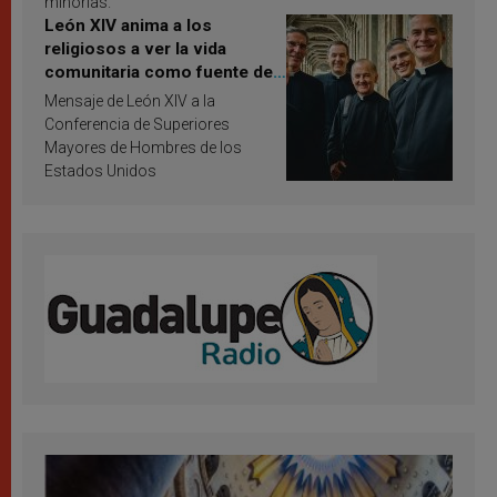
minorías.
León XIV anima a los
religiosos a ver la vida
comunitaria como fuente de
inspiración y santificación
Mensaje de León XIV a la
Conferencia de Superiores
Mayores de Hombres de los
Estados Unidos