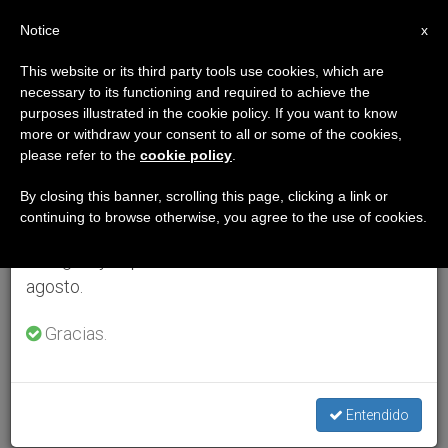
ES
Notice
×
x
Aviso importante
This website or its third party tools use cookies, which are
necessary to its functioning and required to achieve the
Del 27 de julio al 7 de agosto haremos la pausa
purposes illustrated in the cookie policy. If you want to know
anual, aprovechando que en el periodo de verano
more or withdraw your consent to all or some of the cookies,
please refer to the
cookie policy
.
se generan menos informaciones y también el
consumo de las mismas disminuye.
By closing this banner, scrolling this page, clicking a link or
continuing to browse otherwise, you agree to the use of cookies.
Retomamos el trabajo ordinario de las ediciones
en inglés y español de ZENIT el lunes 10 de
agosto.
Gracias.
Entendido