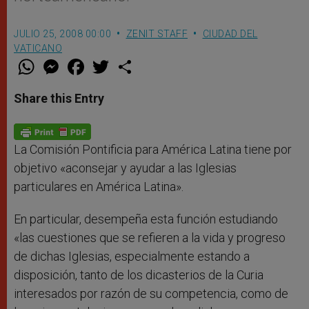
JULIO 25, 2008 00:00
ZENIT STAFF
CIUDAD DEL
VATICANO
W
M
F
T
S
h
e
a
w
h
a
s
c
i
a
t
s
e
t
r
Share this Entry
s
e
b
t
e
A
n
o
e
p
g
o
r
p
e
k
r
La Comisión Pontificia para América Latina tiene por
objetivo «aconsejar y ayudar a las Iglesias
particulares en América Latina».
En particular, desempeña esta función estudiando
«las cuestiones que se refieren a la vida y progreso
de dichas Iglesias, especialmente estando a
disposición, tanto de los dicasterios de la Curia
interesados por razón de su competencia, como de