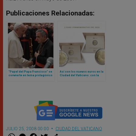
Publicaciones Relacionadas:
“Papel del Papa Francisco” se
Así son los nuevos euros en la
convierte en tema protagónico
Ciudad del Vaticano: con la
en nueva etapa de juicio contra
imagen de Miguel Ángel y la
cardenal Becciu y otras
Sede Vacante
personas
JULIO 25, 2008 00:00
CIUDAD DEL VATICANO
W
M
F
T
S