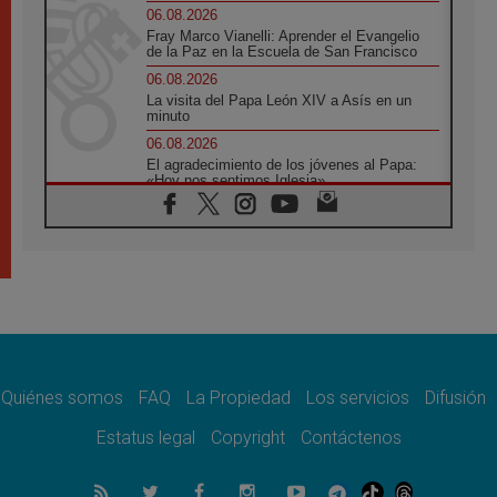
06.08.2026
Fray Marco Vianelli: Aprender el Evangelio
de la Paz en la Escuela de San Francisco
06.08.2026
La visita del Papa León XIV a Asís en un
minuto
06.08.2026
El agradecimiento de los jóvenes al Papa:
«Hoy nos sentimos Iglesia»
06.08.2026
Líbano: Reanudan los coloquios en Roma en
medio de tensiones y ataques en el sur del
país
06.08.2026
Hiroshima y Nagasaki, 81 años después.
Comienzan "Diez Días Oración por la Paz"
06.08.2026
Pizzaballa en Asís: los cristianos quieren
paz
Quiénes somos
FAQ
La Propiedad
Los servicios
Difusión
06.08.2026
Estatus legal
Copyright
Contáctenos
Sturla: La visita de León XIV será una buena
noticia para todo el Uruguay
06.08.2026