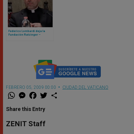
Federico Lombardi deja la
Fundación Ratzinger –
Benedicto XVI, llega Roberto
Regoli
FEBRERO 05, 2009 00:00
CIUDAD DEL VATICANO
W
M
F
T
S
h
e
a
w
h
a
s
c
i
a
t
s
e
t
r
Share this Entry
s
e
b
t
e
A
n
o
e
p
g
o
r
ZENIT Staff
p
e
k
r