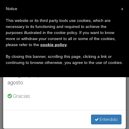
ES
Notice
×
x
Aviso importante
This website or its third party tools use cookies, which are
necessary to its functioning and required to achieve the
Del 27 de julio al 7 de agosto haremos la pausa
purposes illustrated in the cookie policy. If you want to know
anual, aprovechando que en el periodo de verano
more or withdraw your consent to all or some of the cookies,
please refer to the
cookie policy
.
se generan menos informaciones y también el
consumo de las mismas disminuye.
By closing this banner, scrolling this page, clicking a link or
continuing to browse otherwise, you agree to the use of cookies.
Retomamos el trabajo ordinario de las ediciones
en inglés y español de ZENIT el lunes 10 de
agosto.
Gracias.
Entendido