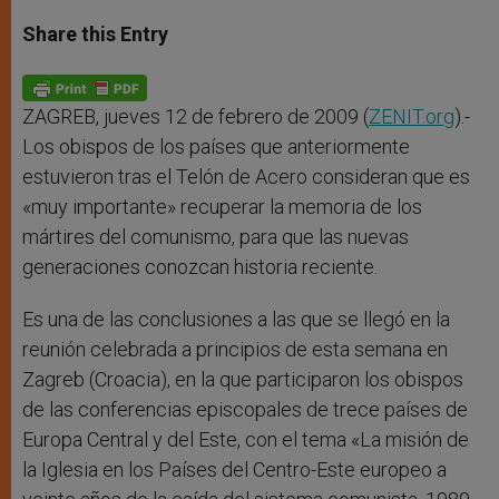
a
s
c
i
a
t
s
e
t
r
Share this Entry
s
e
b
t
e
A
n
o
e
p
g
o
r
p
e
k
r
ZAGREB, jueves 12 de febrero de 2009 (
ZENIT.org
).-
Los obispos de los países que anteriormente
estuvieron tras el Telón de Acero consideran que es
«muy importante» recuperar la memoria de los
mártires del comunismo, para que las nuevas
generaciones conozcan historia reciente.
Es una de las conclusiones a las que se llegó en la
reunión celebrada a principios de esta semana en
Zagreb (Croacia), en la que participaron los obispos
de las conferencias episcopales de trece países de
Europa Central y del Este, con el tema «La misión de
la Iglesia en los Países del Centro-Este europeo a