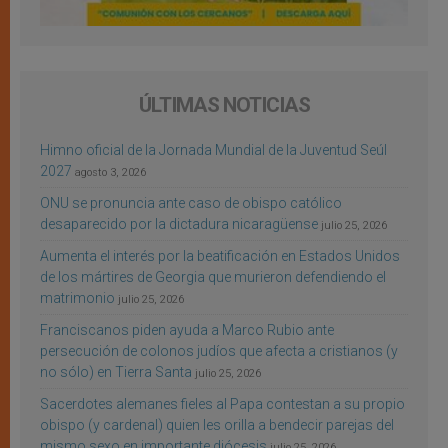
ÚLTIMAS NOTICIAS
Himno oficial de la Jornada Mundial de la Juventud Seúl
2027
agosto 3, 2026
ONU se pronuncia ante caso de obispo católico
desaparecido por la dictadura nicaragüense
julio 25, 2026
Aumenta el interés por la beatificación en Estados Unidos
de los mártires de Georgia que murieron defendiendo el
matrimonio
julio 25, 2026
Franciscanos piden ayuda a Marco Rubio ante
persecución de colonos judíos que afecta a cristianos (y
no sólo) en Tierra Santa
julio 25, 2026
Sacerdotes alemanes fieles al Papa contestan a su propio
obispo (y cardenal) quien les orilla a bendecir parejas del
mismo sexo en importante diócesis
julio 25, 2026