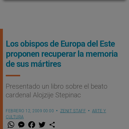
Los obispos de Europa del Este
proponen recuperar la memoria
de sus mártires
Presentado un libro sobre el beato
cardenal Alojzije Stepinac
FEBRERO 12, 2009 00:00
ZENIT STAFF
ARTE Y
CULTURA
W
M
F
T
S
h
e
a
w
h