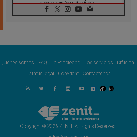
sobre el sermón de San Pablo
08.08.2026
En Colombia, «la paz no se compra con una
firma»
08.08.2026
En Venezuela celebraron los 416 años del
Santo Cristo de La Grita
08.08.2026
El Papa: en Santa Ágata contemplamos la
victoria del amor sobre la muerte
Quiénes somos
FAQ
La Propiedad
Los servicios
Difusión
08.08.2026
León XIV visitará el Santuario de la Madre
Estatus legal
Copyright
Contáctenos
del Buen Consejo de Genazzano
07.08.2026
Filipinas: el Vicariato Apostólico de Calapán
se convierte en diócesis
07.08.2026
Honduras: Los desplazados invisibles de una
crisis olvidada
Copyright © 2026 ZENIT. All Rights Reserved.