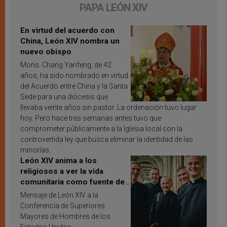
PAPA LEÓN XIV
En virtud del acuerdo con
China, León XIV nombra un
nuevo obispo
Mons. Chang Yanfeng, de 42
años, ha sido nombrado en virtud
del Acuerdo entre China y la Santa
Sede para una diócesis que
llevaba veinte años sin pastor. La ordenación tuvo lugar
hoy. Pero hace tres semanas antes tuvo que
comprometer públicamente a la Iglesia local con la
controvertida ley que busca eliminar la identidad de las
minorías.
León XIV anima a los
religiosos a ver la vida
comunitaria como fuente de
inspiración y santificación
Mensaje de León XIV a la
Conferencia de Superiores
Mayores de Hombres de los