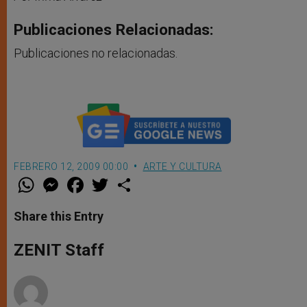
Publicaciones Relacionadas:
Publicaciones no relacionadas.
FEBRERO 12, 2009 00:00
ARTE Y CULTURA
W
M
F
T
S
h
e
a
w
h
a
s
c
i
a
t
s
e
t
r
Share this Entry
s
e
b
t
e
A
n
o
e
p
g
o
r
ZENIT Staff
p
e
k
r