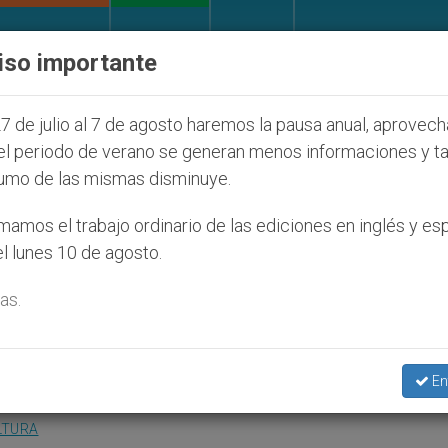
IGLESIA Y MUNDO
DOCUMENTOS
DONATIVOS
iso importante
díos que afecta a cristianos (y no sólo) en Tierra Sa
7 de julio al 7 de agosto haremos la pausa anual, aprovec
el periodo de verano se generan menos informaciones y t
umo de las mismas disminuye.
en que se cierre el corredo
amos el trabajo ordinario de las ediciones en inglés y es
l lunes 10 de agosto.
as.
ida de un ejecutado
En
LTURA