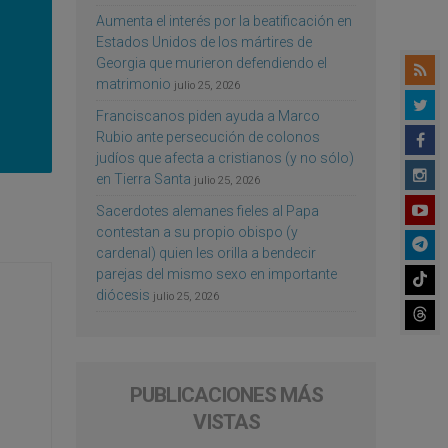
Aumenta el interés por la beatificación en
Estados Unidos de los mártires de
Georgia que murieron defendiendo el
matrimonio
julio 25, 2026
Franciscanos piden ayuda a Marco
Rubio ante persecución de colonos
judíos que afecta a cristianos (y no sólo)
en Tierra Santa
julio 25, 2026
Sacerdotes alemanes fieles al Papa
contestan a su propio obispo (y
cardenal) quien les orilla a bendecir
parejas del mismo sexo en importante
diócesis
julio 25, 2026
PUBLICACIONES MÁS
VISTAS