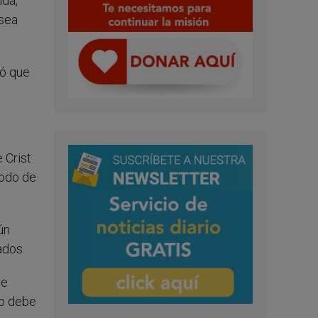
ida,
 sea
ró que
 Crist
modo de
ún
ados.
de
no debe