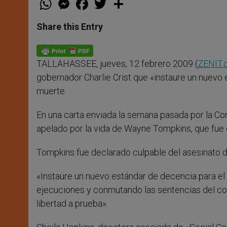
h
e
a
w
h
a
s
c
i
a
t
s
e
t
r
Share this Entry
s
e
b
t
e
A
n
o
e
p
g
o
r
p
e
k
TALLAHASSEE, jueves, 12 febrero 2009 (
ZENIT.
r
gobernador Charlie Crist que «instaure un nuevo
muerte.
En una carta enviada la semana pasada por la Co
apelado por la vida de Wayne Tompkins, que fue 
Tompkins fue declarado culpable del asesinato de
«Instaure un nuevo estándar de decencia para el
ejecuciones y conmutando las sentencias del cor
libertad a prueba».