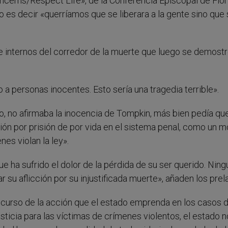
ncerns/Respect Life», de la Conferencia Episcopal de Flor
o es decir «querríamos que se liberara a la gente sino que
e internos del corredor de la muerte que luego se demost
personas inocentes. Esto sería una tragedia terrible».
o, no afirmaba la inocencia de Tompkin, más bien pedía que
ución por prisión de por vida en el sistema penal, como un 
es violan la ley».
e ha sufrido el dolor de la pérdida de su ser querido. Ning
 su aflicción por su injustificada muerte», añaden los prel
l curso de la acción que el estado emprenda en los casos 
usticia para las víctimas de crímenes violentos, el estado 