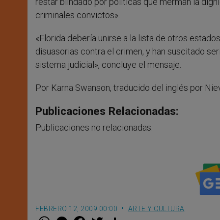
restar blindado por políticas que merman la digni
criminales convictos».
«Florida debería unirse a la lista de otros esta
disuasorias contra el crimen, y han suscitado ser
sistema judicial», concluye el mensaje.
Por Karna Swanson, traducido del inglés por Nie
Publicaciones Relacionadas:
Publicaciones no relacionadas.
FEBRERO 12, 2009 00:00
ARTE Y CULTURA
W
M
F
T
S