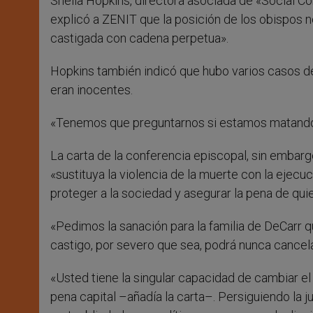
Sheila Hopkins, directora asociada de «Social Co
explicó a ZENIT que la posición de los obispos n
castigada con cadena perpetua».
Hopkins también indicó que hubo varios casos d
eran inocentes.
«Tenemos que preguntarnos si estamos matando a 
La carta de la conferencia episcopal, sin embarg
«sustituya la violencia de la muerte con la ejec
proteger a la sociedad y asegurar la pena de quien
«Pedimos la sanación para la familia de DeCarr qu
castigo, por severo que sea, podrá nunca cancelar
«Usted tiene la singular capacidad de cambiar e
pena capital –añadía la carta–. Persiguiendo la j