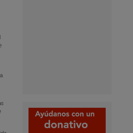
l
e
a.
as
e