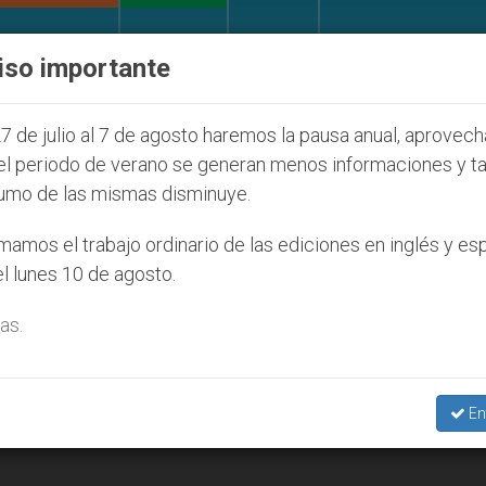
IGLESIA Y MUNDO
DOCUMENTOS
DONATIVOS
iso importante
o por la dictadura nicaragüense
Aumenta el in
7 de julio al 7 de agosto haremos la pausa anual, aprovec
el periodo de verano se generan menos informaciones y t
umo de las mismas disminuye.
9
amos el trabajo ordinario de las ediciones en inglés y es
l lunes 10 de agosto.
as.
En
rá respuesta a los problemas en Latinoamérica