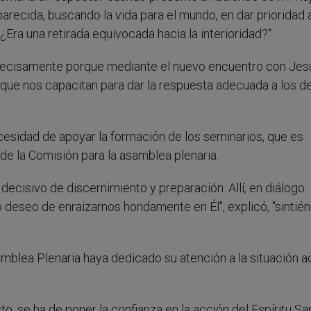
arecida, buscando la vida para el mundo, en dar prioridad 
¿Era una retirada equivocada hacia la interioridad?".
 precisamente porque mediante el nuevo encuentro con Jes
as que nos capacitan para dar la respuesta adecuada a los d
necesidad de apoyar la formación de los seminarios, que es
e la Comisión para la asamblea plenaria.
decisivo de discernimiento y preparación. Allí, en diálogo
o deseo de enraizarnos hondamente en Él", explicó, "sinti
mblea Plenaria haya dedicado su atención a la situación a
o, se ha de poner la confianza en la acción del Espíritu Sa