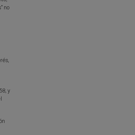
s" no
s
rés,
58, y
l
rón