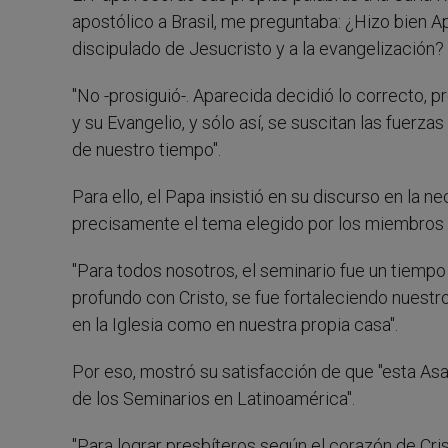
apostólico a Brasil, me preguntaba: ¿Hizo bien Ap
discipulado de Jesucristo y a la evangelización? 
"No -prosiguió-. Aparecida decidió lo correcto,
y su Evangelio, y sólo así, se suscitan las fuerz
de nuestro tiempo".
Para ello, el Papa insistió en su discurso en la 
precisamente el tema elegido por los miembros d
"Para todos nosotros, el seminario fue un tiempo 
profundo con Cristo, se fue fortaleciendo nuestr
en la Iglesia como en nuestra propia casa".
Por eso, mostró su satisfacción de que "esta Asa
de los Seminarios en Latinoamérica".
"Para lograr presbíteros según el corazón de Crist