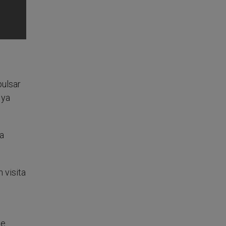
pulsar
 ya
ca
 visita
je