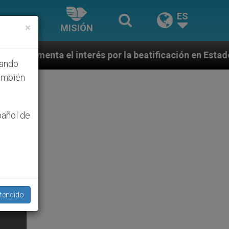
ES
×
MISIÓN
terés por la beatificación en Estados Unidos de los m
hando
ambién
pañol de
tendido