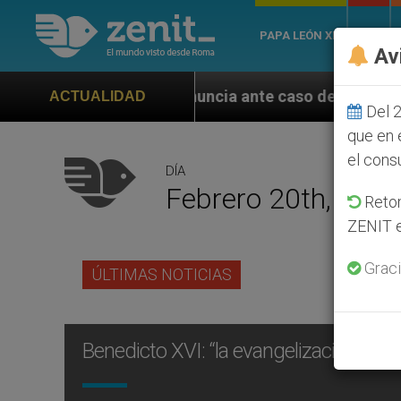
PAPA LEÓN XIV
ROMA
Av
e pronuncia ante caso de obispo católico desaparecid
ACTUALIDAD
Del 2
que en 
el cons
DÍA
Febrero 20th, 200
Retom
ZENIT e
Graci
ÚLTIMAS NOTICIAS
Benedicto XVI: “la evangelización” da