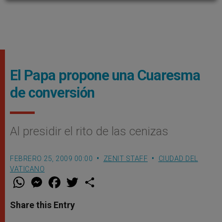
El Papa propone una Cuaresma
de conversión
Al presidir el rito de las cenizas
FEBRERO 25, 2009 00:00
ZENIT STAFF
CIUDAD DEL
VATICANO
W
M
F
T
S
h
e
a
w
h
a
s
c
i
a
t
s
e
t
r
Share this Entry
s
e
b
t
e
A
n
o
e