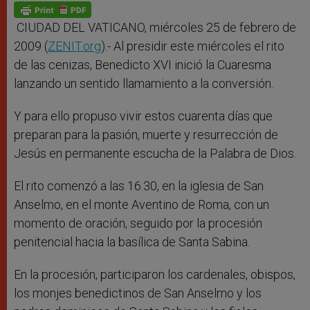
p
g
o
r
p
e
k
r
CIUDAD DEL VATICANO, miércoles 25 de febrero de
2009 (
ZENIT.org
).- Al presidir este miércoles el rito
de las cenizas, Benedicto XVI inició la Cuaresma
lanzando un sentido llamamiento a la conversión.
Y para ello propuso vivir estos cuarenta días que
preparan para la pasión, muerte y resurrección de
Jesús en permanente escucha de la Palabra de Dios.
El rito comenzó a las 16.30, en la iglesia de San
Anselmo, en el monte Aventino de Roma, con un
momento de oración, seguido por la procesión
penitencial hacia la basílica de Santa Sabina.
En la procesión, participaron los cardenales, obispos,
los monjes benedictinos de San Anselmo y los