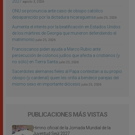
2027
agosto 3, 2026
ONU se pronuncia ante caso de obispo católico
desaparecido por la dictadura nicaragüense
julio 25, 2026
Aumenta el interés por la beatificación en Estados Unidos
de los mártires de Georgia que murieron defendiendo el
matrimonio
julio 25, 2026
Franciscanos piden ayuda a Marco Rubio ante
persecución de colonos judíos que afecta a cristianos (y
no sólo) en Tierra Santa
julio 25, 2026
Sacerdotes alemanes fieles al Papa contestan a su propio
obispo (y cardenal) quien les orilla a bendecir parejas del
mismo sexo en importante diócesis
julio 25, 2026
PUBLICACIONES MÁS VISTAS
Himno oficial de la Jornada Mundial de la
Juventud Seúl 2027