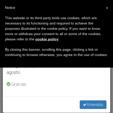
ES
Notice
×
x
Aviso importante
This website or its third party tools use cookies, which are
necessary to its functioning and required to achieve the
Del 27 de julio al 7 de agosto haremos la pausa
purposes illustrated in the cookie policy. If you want to know
anual, aprovechando que en el periodo de verano
more or withdraw your consent to all or some of the cookies,
please refer to the
cookie policy
.
se generan menos informaciones y también el
consumo de las mismas disminuye.
By closing this banner, scrolling this page, clicking a link or
continuing to browse otherwise, you agree to the use of cookies.
Retomamos el trabajo ordinario de las ediciones
en inglés y español de ZENIT el lunes 10 de
agosto.
Gracias.
Entendido