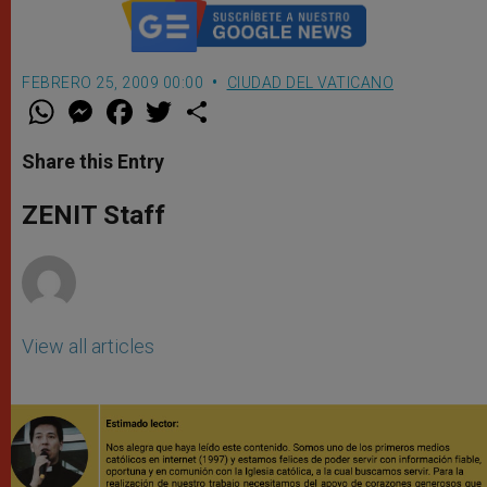
FEBRERO 25, 2009 00:00
CIUDAD DEL VATICANO
W
M
F
T
S
h
e
a
w
h
a
s
c
i
a
t
s
e
t
r
Share this Entry
s
e
b
t
e
A
n
o
e
p
g
o
r
ZENIT Staff
p
e
k
r
View all articles