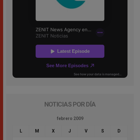
NOTICIAS POR DÍA
febrero 2009
L
M
X
J
V
S
D