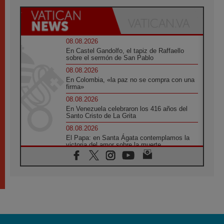
08.08.2026
En Castel Gandolfo, el tapiz de Raffaello
sobre el sermón de San Pablo
08.08.2026
En Colombia, «la paz no se compra con una
firma»
08.08.2026
En Venezuela celebraron los 416 años del
Santo Cristo de La Grita
08.08.2026
El Papa: en Santa Ágata contemplamos la
victoria del amor sobre la muerte
08.08.2026
León XIV visitará el Santuario de la Madre
del Buen Consejo de Genazzano
07.08.2026
Filipinas: el Vicariato Apostólico de Calapán
se convierte en diócesis
07.08.2026