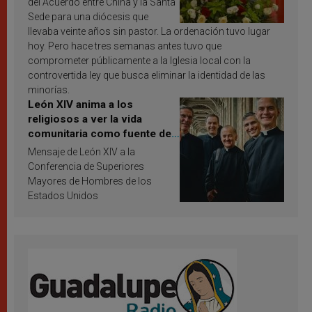
del Acuerdo entre China y la Santa
Sede para una diócesis que
llevaba veinte años sin pastor. La ordenación tuvo lugar
hoy. Pero hace tres semanas antes tuvo que
comprometer públicamente a la Iglesia local con la
controvertida ley que busca eliminar la identidad de las
minorías.
León XIV anima a los
religiosos a ver la vida
comunitaria como fuente de
inspiración y santificación
Mensaje de León XIV a la
Conferencia de Superiores
Mayores de Hombres de los
Estados Unidos