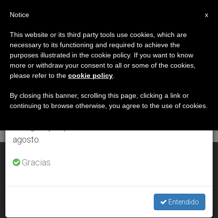
ES
Notice
×
x
Aviso importante
This website or its third party tools use cookies, which are
necessary to its functioning and required to achieve the
Del 27 de julio al 7 de agosto haremos la pausa
DÍA
purposes illustrated in the cookie policy. If you want to know
anual, aprovechando que en el periodo de verano
Febrero 27th, 2009
more or withdraw your consent to all or some of the cookies,
please refer to the
cookie policy
.
se generan menos informaciones y también el
consumo de las mismas disminuye.
By closing this banner, scrolling this page, clicking a link or
continuing to browse otherwise, you agree to the use of cookies.
ÚLTIMAS NOTICIAS
Retomamos el trabajo ordinario de las ediciones
en inglés y español de ZENIT el lunes 10 de
agosto.
Cáritas apuesta por el empleo como respuesta a la crisis
Gracias.
FEB 27, 2009 00:00
ZENIT STAFF
Entendido