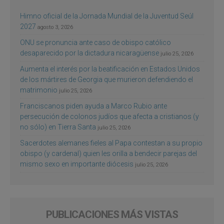
Himno oficial de la Jornada Mundial de la Juventud Seúl
2027
agosto 3, 2026
ONU se pronuncia ante caso de obispo católico
desaparecido por la dictadura nicaragüense
julio 25, 2026
Aumenta el interés por la beatificación en Estados Unidos
de los mártires de Georgia que murieron defendiendo el
matrimonio
julio 25, 2026
Franciscanos piden ayuda a Marco Rubio ante
persecución de colonos judíos que afecta a cristianos (y
no sólo) en Tierra Santa
julio 25, 2026
Sacerdotes alemanes fieles al Papa contestan a su propio
obispo (y cardenal) quien les orilla a bendecir parejas del
mismo sexo en importante diócesis
julio 25, 2026
PUBLICACIONES MÁS VISTAS