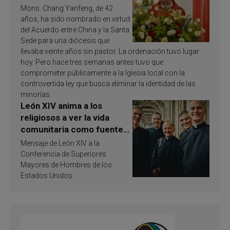
Mons. Chang Yanfeng, de 42
años, ha sido nombrado en virtud
del Acuerdo entre China y la Santa
Sede para una diócesis que
llevaba veinte años sin pastor. La ordenación tuvo lugar
hoy. Pero hace tres semanas antes tuvo que
comprometer públicamente a la Iglesia local con la
controvertida ley que busca eliminar la identidad de las
minorías.
León XIV anima a los
religiosos a ver la vida
comunitaria como fuente
de inspiración y
Mensaje de León XIV a la
santificación
Conferencia de Superiores
Mayores de Hombres de los
Estados Unidos