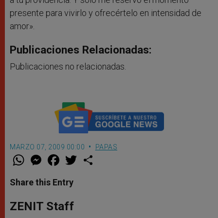
presente para vivirlo y ofrecértelo en intensidad de
amor».
Publicaciones Relacionadas:
Publicaciones no relacionadas.
MARZO 07, 2009 00:00
PAPAS
W
M
F
T
S
h
e
a
w
h
a
s
c
i
a
t
s
e
t
r
Share this Entry
s
e
b
t
e
A
n
o
e
p
g
o
r
ZENIT Staff
p
e
k