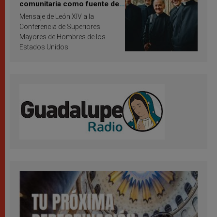
comunitaria como fuente de
inspiración y santificación
Mensaje de León XIV a la
Conferencia de Superiores
Mayores de Hombres de los
Estados Unidos