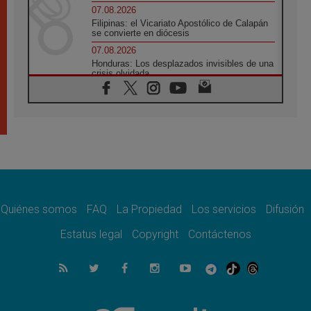
07.08.2026
Filipinas: el Vicariato Apostólico de Calapán
se convierte en diócesis
07.08.2026
Honduras: Los desplazados invisibles de una
crisis olvidada
07.08.2026
Bokalic: "En Argentina el Papa León señalará
el compromiso del cristiano"
07.08.2026
La matanza de niños en Gaza no cesa: 300
muertos en 300 días
07.08.2026
Tagle: La guerra desfigura el mundo, solo la
revelación de Dios lo transfigura
Quiénes somos
FAQ
La Propiedad
Los servicios
Difusión
07.08.2026
Presentada la Trienal de Arte de las
Estatus legal
Copyright
Contáctenos
Universidades Católicas: «Exercises in
Empathy»
07.08.2026
Fortunatus Nwachukwu: la comunicación
como misión al servicio del Evangelio
07.08.2026