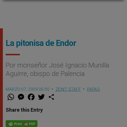
La pitonisa de Endor
Por monseñor José Ignacio Munilla
Aguirre, obispo de Palencia
MARZO 07, 2009 00:00
ZENIT STAFF
PAPAS
W
M
F
T
S
h
e
a
w
h
a
s
c
i
a
t
s
e
t
r
Share this Entry
s
e
b
t
e
A
n
o
e
p
g
o
r
p
e
k