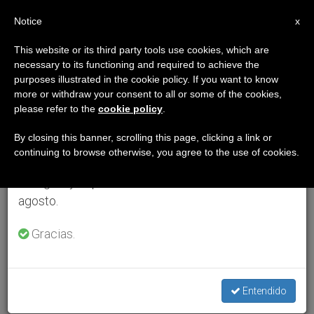
ES
Notice
×
x
Aviso importante
This website or its third party tools use cookies, which are
necessary to its functioning and required to achieve the
Del 27 de julio al 7 de agosto haremos la pausa
purposes illustrated in the cookie policy. If you want to know
anual, aprovechando que en el periodo de verano
more or withdraw your consent to all or some of the cookies,
please refer to the
cookie policy
.
se generan menos informaciones y también el
consumo de las mismas disminuye.
By closing this banner, scrolling this page, clicking a link or
continuing to browse otherwise, you agree to the use of cookies.
Retomamos el trabajo ordinario de las ediciones
en inglés y español de ZENIT el lunes 10 de
agosto.
Gracias.
Entendido