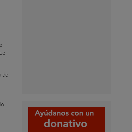
re
que
a de
lo