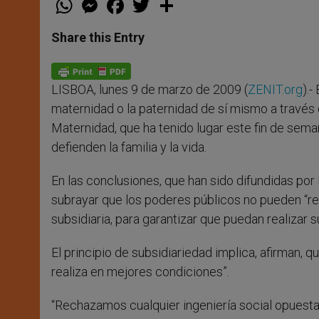
h
e
a
w
h
a
s
c
i
a
t
s
e
t
r
Share this Entry
s
e
b
t
e
A
n
o
e
p
g
o
r
p
e
k
LISBOA, lunes 9 de marzo de 2009 (
ZENIT.org
).
r
maternidad o la paternidad de sí mismo a través d
Maternidad, que ha tenido lugar este fin de sema
defienden la familia y la vida.
En las conclusiones, que han sido difundidas por
subrayar que los poderes públicos no pueden “reg
subsidiaria, para garantizar que puedan realizar s
El principio de subsidiariedad implica, afirman, q
realiza en mejores condiciones”.
“Rechazamos cualquier ingeniería social opuesta a