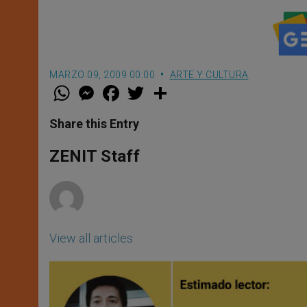
MARZO 09, 2009 00:00
ARTE Y CULTURA
W
M
F
T
S
h
e
a
w
h
a
s
c
i
a
t
s
e
t
r
Share this Entry
s
e
b
t
e
A
n
o
e
p
g
o
r
ZENIT Staff
p
e
k
r
View all articles