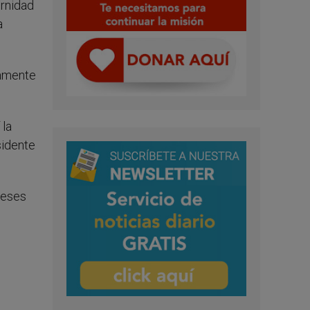
ernidad
a
lamente
 la
sidente
reses