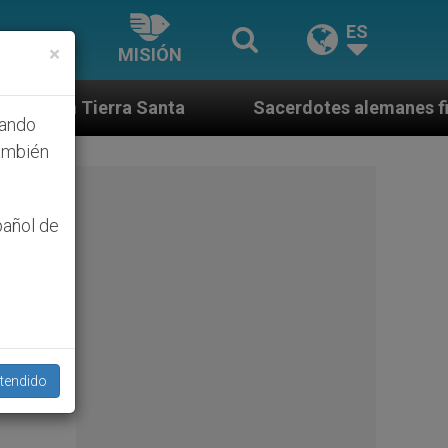
ES
×
MISIÓN
ta
Sacerdotes alemanes fieles al Papa contesta
hando
ambién
pañol de
tendido