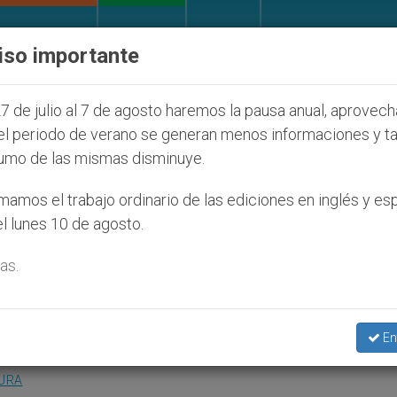
IGLESIA Y MUNDO
DOCUMENTOS
DONATIVOS
iso importante
íos que afecta a cristianos (y no sólo) en Tierra San
7 de julio al 7 de agosto haremos la pausa anual, aprovec
el periodo de verano se generan menos informaciones y t
umo de las mismas disminuye.
cho a realizar “ingeniería
amos el trabajo ordinario de las ediciones en inglés y es
l lunes 10 de agosto.
a
as.
 Maternidad en Portugal
En
TURA