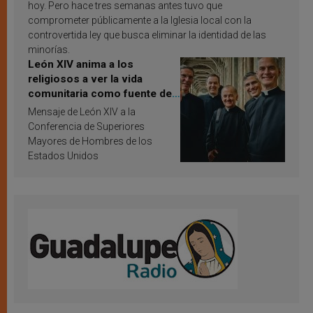
hoy. Pero hace tres semanas antes tuvo que
comprometer públicamente a la Iglesia local con la
controvertida ley que busca eliminar la identidad de las
minorías.
León XIV anima a los
religiosos a ver la vida
comunitaria como fuente de
inspiración y santificación
Mensaje de León XIV a la
Conferencia de Superiores
Mayores de Hombres de los
Estados Unidos