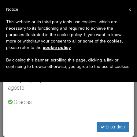
ES
Notice
×
x
Aviso importante
This website or its third party tools use cookies, which are
necessary to its functioning and required to achieve the
Del 27 de julio al 7 de agosto haremos la pausa
purposes illustrated in the cookie policy. If you want to know
anual, aprovechando que en el periodo de verano
more or withdraw your consent to all or some of the cookies,
please refer to the
cookie policy
.
se generan menos informaciones y también el
consumo de las mismas disminuye.
By closing this banner, scrolling this page, clicking a link or
continuing to browse otherwise, you agree to the use of cookies.
Retomamos el trabajo ordinario de las ediciones
en inglés y español de ZENIT el lunes 10 de
agosto.
Gracias.
Entendido