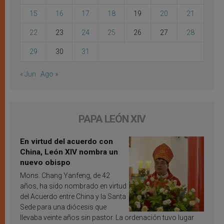
15
16
17
18
19
20
21
22
23
24
25
26
27
28
29
30
31
« Jun
Ago »
PAPA LEÓN XIV
En virtud del acuerdo con
China, León XIV nombra un
nuevo obispo
Mons. Chang Yanfeng, de 42
años, ha sido nombrado en virtud
del Acuerdo entre China y la Santa
Sede para una diócesis que
llevaba veinte años sin pastor. La ordenación tuvo lugar