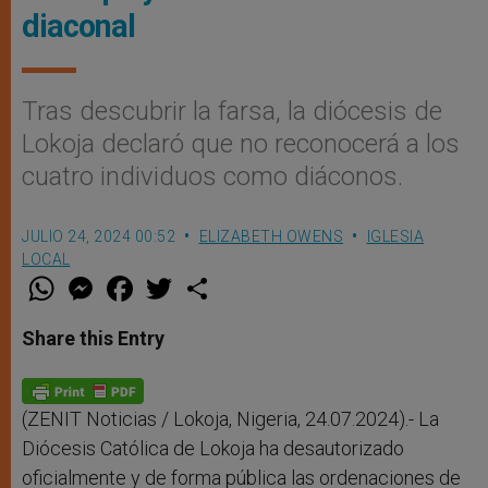
diaconal
Tras descubrir la farsa, la diócesis de
Lokoja declaró que no reconocerá a los
cuatro individuos como diáconos.
JULIO 24, 2024 00:52
ELIZABETH OWENS
IGLESIA
LOCAL
W
M
F
T
S
h
e
a
w
h
a
s
c
i
a
t
s
e
t
r
Share this Entry
s
e
b
t
e
A
n
o
e
p
g
o
r
p
e
k
r
(ZENIT Noticias / Lokoja, Nigeria, 24.07.2024).- La
Diócesis Católica de Lokoja ha desautorizado
oficialmente y de forma pública las ordenaciones de