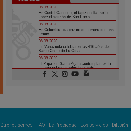
08.08.2026
En Castel Gandolfo, el tapiz de Raffaello
sobre el sermón de San Pablo
08.08.2026
En Colombia, «la paz no se compra con una
firma»
08.08.2026
En Venezuela celebraron los 416 años del
Santo Cristo de La Grita
08.08.2026
El Papa: en Santa Ágata contemplamos la
victoria del amor sobre la muerte
08.08.2026
León XIV visitará el Santuario de la Madre
del Buen Consejo de Genazzano
07.08.2026
Filipinas: el Vicariato Apostólico de Calapán
se convierte en diócesis
07.08.2026
Honduras: Los desplazados invisibles de una
crisis olvidada
Quiénes somos
FAQ
La Propiedad
Los servicios
Difusión
07.08.2026