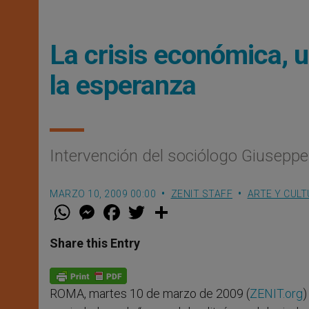
La crisis económica, u
la esperanza
Intervención del sociólogo Giuseppe
MARZO 10, 2009 00:00
ZENIT STAFF
ARTE Y CUL
W
M
F
T
S
h
e
a
w
h
a
s
c
i
a
t
s
e
t
r
Share this Entry
s
e
b
t
e
A
n
o
e
p
g
o
r
p
e
k
ROMA, martes 10 de marzo de 2009 (
ZENIT.org
)
r