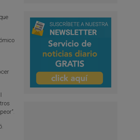
 que
onómico
ocer
l
otros
peor”.
ó.