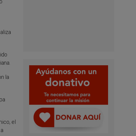
do
aliza
sido
iana.
n la
opa
ico, el
 a