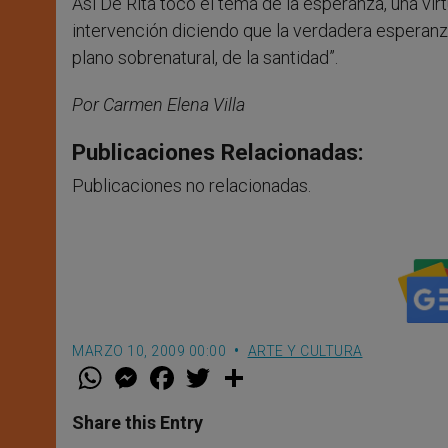
Así De Rita tocó el tema de la esperanza, una vir
intervención diciendo que la verdadera esperanza 
plano sobrenatural, de la santidad”.
Por Carmen Elena Villa
Publicaciones Relacionadas:
Publicaciones no relacionadas.
MARZO 10, 2009 00:00
ARTE Y CULTURA
W
M
F
T
S
h
e
a
w
h
a
s
c
i
a
t
s
e
t
r
Share this Entry
s
e
b
t
e