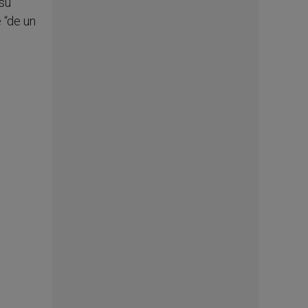
 su
 “de un