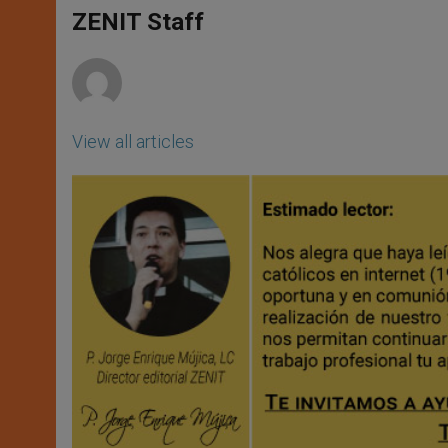
A
n
o
e
p
g
o
r
ZENIT Staff
p
e
k
r
View all articles