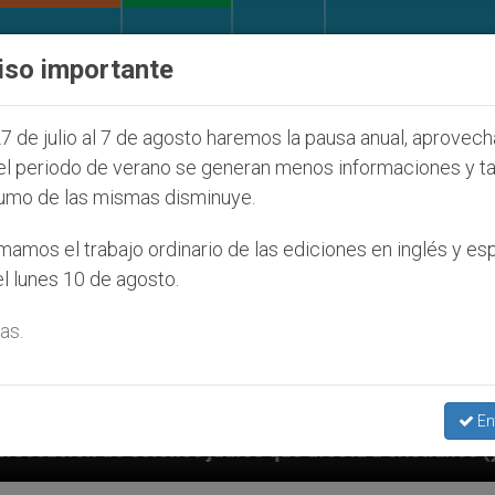
IGLESIA Y MUNDO
DOCUMENTOS
DONATIVOS
iso importante
7 de julio al 7 de agosto haremos la pausa anual, aprovec
el periodo de verano se generan menos informaciones y t
umo de las mismas disminuye.
amos el trabajo ordinario de las ediciones en inglés y es
l lunes 10 de agosto.
as.
En
díos que afecta a cristianos (y no sólo) en Tierra Sa