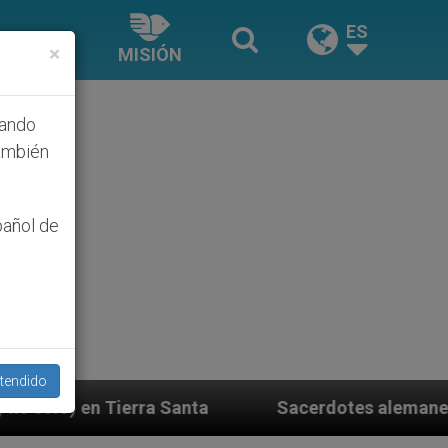
ES
×
MISIÓN
hando
ambién
pañol de
tendido
nta
Sacerdotes alemanes fieles al Papa contest