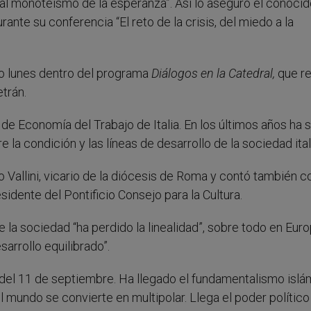
al monoteísmo de la esperanza”. Así lo aseguró el conoci
ante su conferencia “El reto de la crisis, del miedo a la
do lunes dentro del programa
Diálogos en la Catedral,
que re
trán.
de Economía del Trabajo de Italia. En los últimos años ha 
la condición y las líneas de desarrollo de la sociedad ital
o Vallini, vicario de la diócesis de Roma y contó también co
idente del Pontificio Consejo para la Cultura.
a sociedad “ha perdido la linealidad”, sobre todo en Eur
arrollo equilibrado”.
del 11 de septiembre. Ha llegado el fundamentalismo islám
l mundo se convierte en multipolar. Llega el poder político