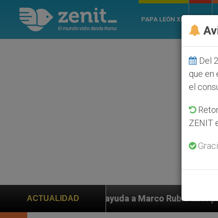
PAPA LEÓN XIV
ROMA
Av
Del 2
que en 
el cons
Retom
ZENIT e
Graci
en ayuda a Marco Rubio ante persecución de colonos ju
ACTUALIDAD