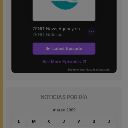
NOTICIAS POR DÍA
marzo 2009
L
M
X
J
V
S
D