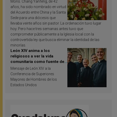
Mons. Chang Yanfeng, de 42
años, ha sido nombrado en virtud
del Acuerdo entre China y la Santa
Sede para una diócesis que
llevaba veinte años sin pastor. La ordenación tuvo lugar
hoy. Pero hace tres semanas antes tuvo que
comprometer públicamente a la Iglesia local con la
controvertida ley que busca eliminar la identidad de las
minorías.
León XIV anima a los
religiosos a ver la vida
comunitaria como fuente de
inspiración y santificación
Mensaje de León XIV a la
Conferencia de Superiores
Mayores de Hombres de los
Estados Unidos