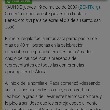
p
e
k
r
YAUNDÉ, jueves 19 de marzo de 2009 (
ZENIT.org
).-
Camerún dispensó este jueves una fiesta a
Benedicto XVI para celebrar el día de su santo, san
José.
El mejor regalo fue la entusiasta participación de
más de 40 mil personas en la celebración
eucarística que presidió en el estadio Amadou
Ahidjo de Yaundé, con la presencia de
representantes de todas las conferencias
episcopales de África.
Al inicio de la homilía el Papa comenzó «deseando
una feliz fiesta a todos los que, como yo, han
recibido la gracia de llevar este hermoso nombre, y
le pido a san José que les proteja especialmente,
guiándoles hacia el Señor Jesucristo todos los días