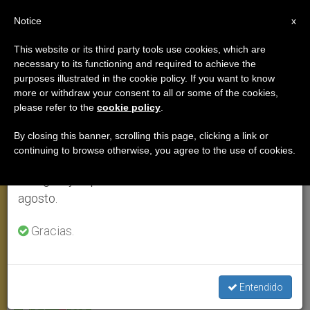
ES
Notice
×
x
Aviso importante
This website or its third party tools use cookies, which are
necessary to its functioning and required to achieve the
Del 27 de julio al 7 de agosto haremos la pausa
purposes illustrated in the cookie policy. If you want to know
Fiesta africana para el Papa en el
anual, aprovechando que en el periodo de verano
more or withdraw your consent to all or some of the cookies,
please refer to the
cookie policy
.
se generan menos informaciones y también el
día de su santo
consumo de las mismas disminuye.
By closing this banner, scrolling this page, clicking a link or
continuing to browse otherwise, you agree to the use of cookies.
Retomamos el trabajo ordinario de las ediciones
Celebra misa en el día de san José en
en inglés y español de ZENIT el lunes 10 de
el estadio de Yaundé
agosto.
MARZO 19, 2009 00:00
ZENIT STAFF
VIAJES
Gracias.
W
M
F
T
S
h
e
a
w
h
a
s
c
i
a
t
s
e
t
r
Share this Entry
s
e
b
t
e
Entendido
A
n
o
e
p
g
o
r