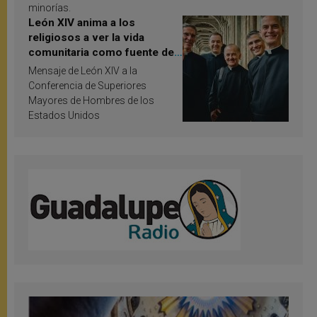
minorías.
León XIV anima a los
religiosos a ver la vida
comunitaria como fuente de
inspiración y santificación
Mensaje de León XIV a la
Conferencia de Superiores
Mayores de Hombres de los
Estados Unidos