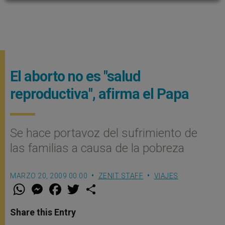
El aborto no es "salud
reproductiva", afirma el Papa
Se hace portavoz del sufrimiento de
las familias a causa de la pobreza
MARZO 20, 2009 00:00
ZENIT STAFF
VIAJES
W
M
F
T
S
h
e
a
w
h
a
s
c
i
a
t
s
e
t
r
Share this Entry
s
e
b
t
e