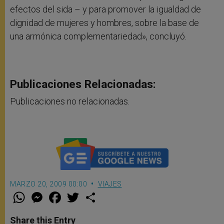
efectos del sida – y para promover la igualdad de
dignidad de mujeres y hombres, sobre la base de
una armónica complementariedad», concluyó.
Publicaciones Relacionadas:
Publicaciones no relacionadas.
MARZO 20, 2009 00:00
VIAJES
W
M
F
T
S
h
e
a
w
h
a
s
c
i
a
t
s
e
t
r
Share this Entry