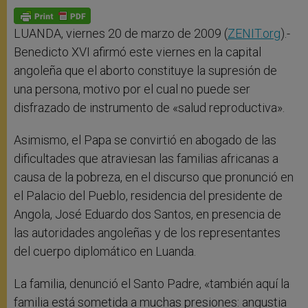
A
n
o
e
p
g
o
r
p
e
k
r
LUANDA, viernes 20 de marzo de 2009 (
ZENIT.org
).-
Benedicto XVI afirmó este viernes en la capital
angoleña que el aborto constituye la supresión de
una persona, motivo por el cual no puede ser
disfrazado de instrumento de «salud reproductiva».
Asimismo, el Papa se convirtió en abogado de las
dificultades que atraviesan las familias africanas a
causa de la pobreza, en el discurso que pronunció en
el Palacio del Pueblo, residencia del presidente de
Angola, José Eduardo dos Santos, en presencia de
las autoridades angoleñas y de los representantes
del cuerpo diplomático en Luanda.
La familia, denunció el Santo Padre, «también aquí la
familia está sometida a muchas presiones: angustia