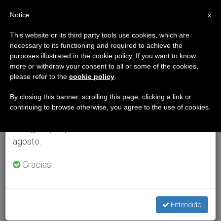
ES
Notice
×
x
Aviso importante
This website or its third party tools use cookies, which are
necessary to its functioning and required to achieve the
Del 27 de julio al 7 de agosto haremos la pausa
purposes illustrated in the cookie policy. If you want to know
anual, aprovechando que en el periodo de verano
more or withdraw your consent to all or some of the cookies,
please refer to the
cookie policy
.
se generan menos informaciones y también el
consumo de las mismas disminuye.
By closing this banner, scrolling this page, clicking a link or
continuing to browse otherwise, you agree to the use of cookies.
Retomamos el trabajo ordinario de las ediciones
en inglés y español de ZENIT el lunes 10 de
agosto.
Gracias.
Entendido