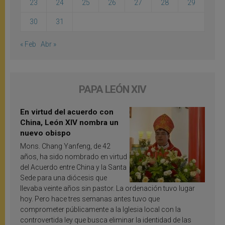
23
24
25
26
27
28
29
30
31
« Feb
Abr »
PAPA LEÓN XIV
En virtud del acuerdo con
China, León XIV nombra un
nuevo obispo
Mons. Chang Yanfeng, de 42
años, ha sido nombrado en virtud
del Acuerdo entre China y la Santa
Sede para una diócesis que
llevaba veinte años sin pastor. La ordenación tuvo lugar
hoy. Pero hace tres semanas antes tuvo que
comprometer públicamente a la Iglesia local con la
controvertida ley que busca eliminar la identidad de las