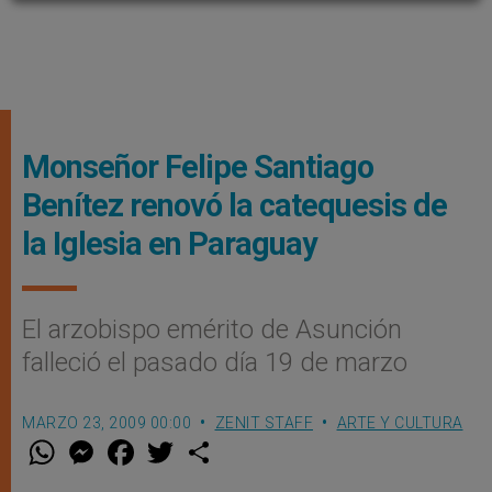
Monseñor Felipe Santiago
Benítez renovó la catequesis de
la Iglesia en Paraguay
El arzobispo emérito de Asunción
falleció el pasado día 19 de marzo
MARZO 23, 2009 00:00
ZENIT STAFF
ARTE Y CULTURA
W
M
F
T
S
h
e
a
w
h
a
s
c
i
a