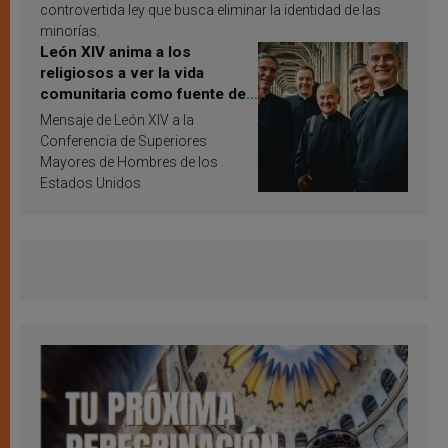
controvertida ley que busca eliminar la identidad de las
minorías.
León XIV anima a los
religiosos a ver la vida
comunitaria como fuente de
inspiración y santificación
Mensaje de León XIV a la
Conferencia de Superiores
Mayores de Hombres de los
Estados Unidos