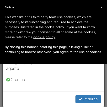
ES
Notice
×
x
Aviso importante
This website or its third party tools use cookies, which are
necessary to its functioning and required to achieve the
Del 27 de julio al 7 de agosto haremos la pausa
purposes illustrated in the cookie policy. If you want to know
anual, aprovechando que en el periodo de verano
more or withdraw your consent to all or some of the cookies,
please refer to the
cookie policy
.
se generan menos informaciones y también el
consumo de las mismas disminuye.
By closing this banner, scrolling this page, clicking a link or
continuing to browse otherwise, you agree to the use of cookies.
Retomamos el trabajo ordinario de las ediciones
en inglés y español de ZENIT el lunes 10 de
agosto.
Gracias.
Entendido