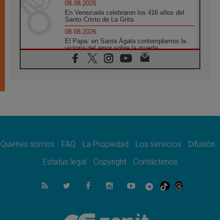
08.08.2026
En Venezuela celebraron los 416 años del
Santo Cristo de La Grita
08.08.2026
El Papa: en Santa Ágata contemplamos la
victoria del amor sobre la muerte
08.08.2026
León XIV visitará el Santuario de la Madre
del Buen Consejo de Genazzano
07.08.2026
Filipinas: el Vicariato Apostólico de Calapán
se convierte en diócesis
07.08.2026
Honduras: Los desplazados invisibles de una
crisis olvidada
Quiénes somos
FAQ
La Propiedad
Los servicios
Difusión
07.08.2026
Bokalic: "En Argentina el Papa León señalará
Estatus legal
Copyright
Contáctenos
el compromiso del cristiano"
07.08.2026
La matanza de niños en Gaza no cesa: 300
muertos en 300 días
07.08.2026
Tagle: La guerra desfigura el mundo, solo la
revelación de Dios lo transfigura