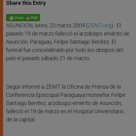
t
s
e
t
r
Share this Entry
s
e
b
t
e
A
n
o
e
p
g
o
r
p
e
k
r
ASUNCIÓN, lunes, 23 marzo 2009 (
ZENIT.org
).- El
pasado 19 de marzo falleció el arzobispo emérito de
Asunción, Paraguay, Felipe Santiago Benítez. El
funeral fue concelebrado por todo los obispos del
país el pasado sábado 21 de marzo.
Según informó a ZENIT la Oficina de Prensa de la
Conferencia Episcopal Paraguaya monseñor Felipe
Santiago Benítez, arzobispo emérito de Asunción,
falleció el 19 de marzo en el Hospital Universitario
de la capital.