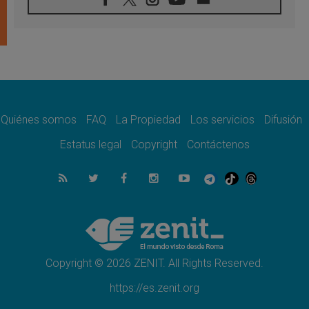
06.08.2026
Hiroshima y Nagasaki, 81 años después.
Comienzan "Diez Días Oración por la Paz"
06.08.2026
Pizzaballa en Asís: los cristianos quieren
paz
06.08.2026
Sturla: La visita de León XIV será una buena
noticia para todo el Uruguay
Quiénes somos
FAQ
La Propiedad
Los servicios
Difusión
06.08.2026
Estatus legal
Copyright
Contáctenos
León XIV: La revolución del Evangelio
derriba los muros que separan
06.08.2026
La Iglesia en Ceuta: caridad y esperanza
frente al drama migratorio
06.08.2026
La visita del Papa a Perú será un tiempo de
gracia reconciliación y esperanza
Copyright © 2026 ZENIT. All Rights Reserved.
https://es.zenit.org