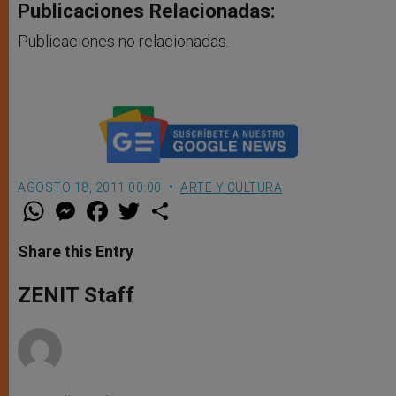
Publicaciones Relacionadas:
Publicaciones no relacionadas.
AGOSTO 18, 2011 00:00
ARTE Y CULTURA
W
M
F
T
S
h
e
a
w
h
a
s
c
i
a
t
s
e
t
r
Share this Entry
s
e
b
t
e
A
n
o
e
p
g
o
r
ZENIT Staff
p
e
k
r