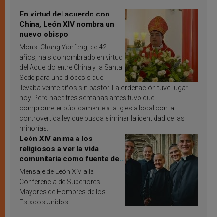
En virtud del acuerdo con
China, León XIV nombra un
nuevo obispo
Mons. Chang Yanfeng, de 42
años, ha sido nombrado en virtud
del Acuerdo entre China y la Santa
Sede para una diócesis que
llevaba veinte años sin pastor. La ordenación tuvo lugar
hoy. Pero hace tres semanas antes tuvo que
comprometer públicamente a la Iglesia local con la
controvertida ley que busca eliminar la identidad de las
minorías.
León XIV anima a los
religiosos a ver la vida
comunitaria como fuente de
inspiración y santificación
Mensaje de León XIV a la
Conferencia de Superiores
Mayores de Hombres de los
Estados Unidos