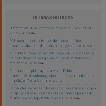
ÚLTIMAS NOTICIAS
Himno oficial de la Jornada Mundial de la Juventud Seúl
2027
agosto 3, 2026
ONU se pronuncia ante caso de obispo católico
desaparecido por la dictadura nicaragüense
julio 25, 2026
Aumenta el interés por la beatificación en Estados Unidos
de los mártires de Georgia que murieron defendiendo el
matrimonio
julio 25, 2026
Franciscanos piden ayuda a Marco Rubio ante
persecución de colonos judíos que afecta a cristianos (y
no sólo) en Tierra Santa
julio 25, 2026
Sacerdotes alemanes fieles al Papa contestan a su propio
obispo (y cardenal) quien les orilla a bendecir parejas del
mismo sexo en importante diócesis
julio 25, 2026