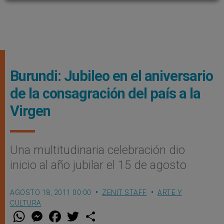
Burundi: Jubileo en el aniversario
de la consagración del país a la
Virgen
Una multitudinaria celebración dio
inicio al año jubilar el 15 de agosto
AGOSTO 18, 2011 00:00
ZENIT STAFF
ARTE Y
CULTURA
W
M
F
T
S
h
e
a
w
h