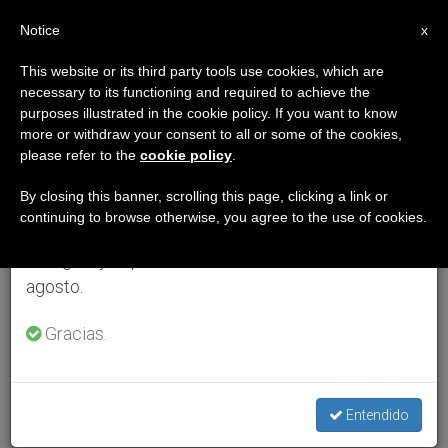
ES
Notice
×
x
Aviso importante
This website or its third party tools use cookies, which are
necessary to its functioning and required to achieve the
Del 27 de julio al 7 de agosto haremos la pausa
purposes illustrated in the cookie policy. If you want to know
anual, aprovechando que en el periodo de verano
more or withdraw your consent to all or some of the cookies,
please refer to the
cookie policy
.
se generan menos informaciones y también el
consumo de las mismas disminuye.
By closing this banner, scrolling this page, clicking a link or
continuing to browse otherwise, you agree to the use of cookies.
Retomamos el trabajo ordinario de las ediciones
en inglés y español de ZENIT el lunes 10 de
agosto.
Gracias.
Entendido