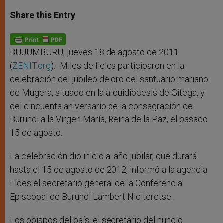
a
s
c
i
a
t
s
e
t
r
Share this Entry
s
e
b
t
e
A
n
o
e
p
g
o
r
p
e
k
r
BUJUMBURU, jueves 18 de agosto de 2011
(
ZENIT.org
).- Miles de fieles participaron en la
celebración del jubileo de oro del santuario mariano
de Mugera, situado en la arquidiócesis de Gitega, y
del cincuenta aniversario de la consagración de
Burundi a la Virgen María, Reina de la Paz, el pasado
15 de agosto.
La celebración dio inicio al año jubilar, que durará
hasta el 15 de agosto de 2012, informó a la agencia
Fides el secretario general de la Conferencia
Episcopal de Burundi Lambert Niciteretse.
Los obispos del país, el secretario del nuncio