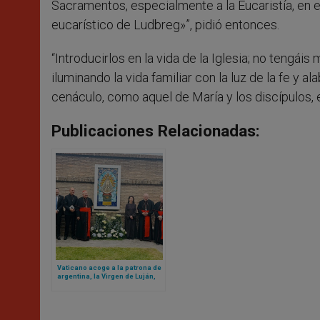
Sacramentos, especialmente a la Eucaristía, en e
eucarístico de Ludbreg»”, pidió entonces.
“Introducirlos en la vida de la Iglesia; no tengái
iluminando la vida familiar con la luz de la fe 
cenáculo, como aquel de María y los discípulos, en
Publicaciones Relacionadas:
Vaticano acoge a la patrona de
argentina, la Virgen de Luján,
en sus jardines