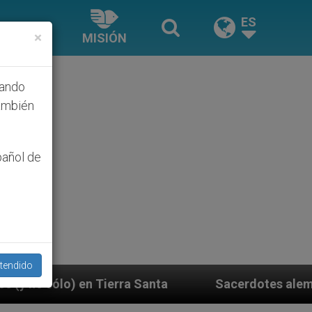
ES
×
MISIÓN
hando
ambién
pañol de
tendido
a Santa
Sacerdotes alemanes fieles al Papa con