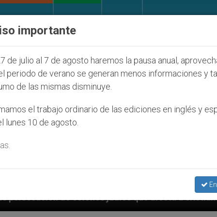
IGLESIA Y MUNDO
DOCUMENTOS
DONATIVOS
iso importante
7 de julio al 7 de agosto haremos la pausa anual, aprovec
el periodo de verano se generan menos informaciones y t
umo de las mismas disminuye.
amos el trabajo ordinario de las ediciones en inglés y es
l lunes 10 de agosto.
as.
En
os judíos que afecta a cristianos (y no sólo) en Tierr