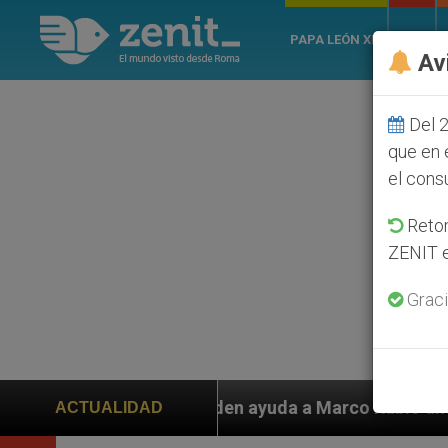
PAPA LEÓN XIV
ROMA
Av
Del 2
que en 
el cons
Retom
ZENIT e
Graci
s piden ayuda a Marco Rubio ante persecución de colon
ACTUALIDAD