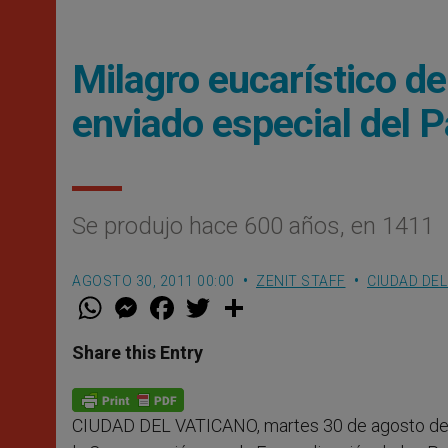
Milagro eucarístico d
enviado especial del 
Se produjo hace 600 años, en 1411
AGOSTO 30, 2011 00:00
ZENIT STAFF
CIUDAD DEL
W
M
F
T
S
h
e
a
w
h
a
s
c
i
a
t
s
e
t
r
Share this Entry
s
e
b
t
e
A
n
o
e
p
g
o
r
p
e
k
CIUDAD DEL VATICANO, martes 30 de agosto de
r