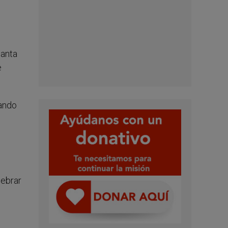
.
Santa
e
dando
lebrar
s