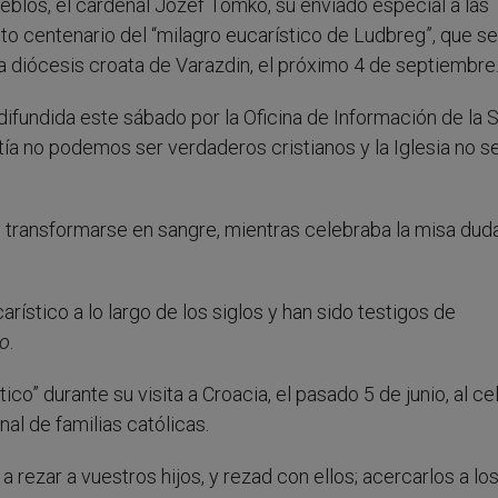
eblos, el cardenal Jozef Tomko, su enviado especial a las
xto centenario del “milagro eucarístico de Ludbreg”, que se
a diócesis croata de Varazdin, el próximo 4 de septiembre
 difundida este sábado por la Oficina de Información de la 
tía no podemos ser verdaderos cristianos y la Iglesia no s
o transformarse en sangre, mientras celebraba la misa du
rístico a lo largo de los siglos y han sido testigos de
no
.
ico” durante su visita a Croacia, el pasado 5 de junio, al ce
al de familias católicas.
rezar a vuestros hijos, y rezad con ellos; acercarlos a lo