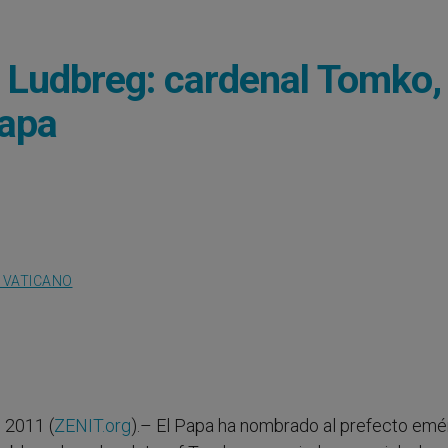
e Ludbreg: cardenal Tomko,
Papa
 VATICANO
 2011 (
ZENIT.org
).– El Papa ha nombrado al prefecto emé