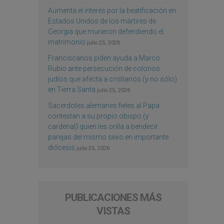
Aumenta el interés por la beatificación en
Estados Unidos de los mártires de
Georgia que murieron defendiendo el
matrimonio
julio 25, 2026
Franciscanos piden ayuda a Marco
Rubio ante persecución de colonos
judíos que afecta a cristianos (y no sólo)
en Tierra Santa
julio 25, 2026
Sacerdotes alemanes fieles al Papa
contestan a su propio obispo (y
cardenal) quien les orilla a bendecir
parejas del mismo sexo en importante
diócesis
julio 25, 2026
PUBLICACIONES MÁS
VISTAS