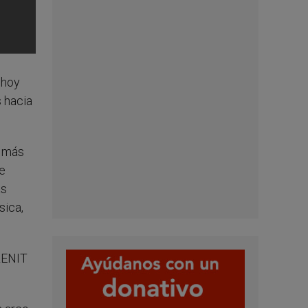
 hoy
s hacia
s más
e
ás
sica,
ZENIT