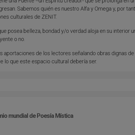
tiene una Fuente --un Espíritu creador- que se prolonga en u
gresan. Sabemos quién es nuestro Alfa y Omega y, por tant
nes culturales de ZENIT.
 posea belleza, bondad y/o verdad aloja en su interior u
eyente o no.
s aportaciones de los lectores señalando obras dignas de
 lo que este espacio cultural debería ser.
mio mundial de Poesía Mística