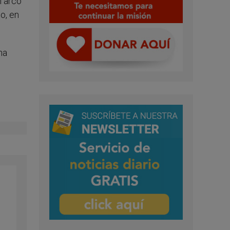
n arco
o, en
na