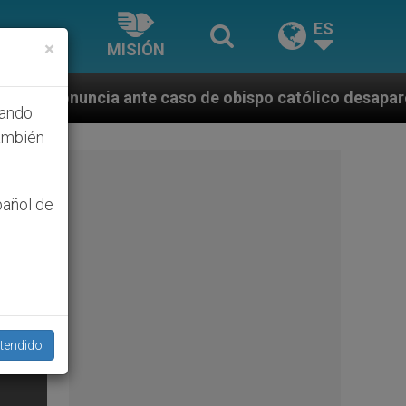
ES
×
MISIÓN
 caso de obispo católico desaparecido por la dictadu
hando
ambién
pañol de
tendido