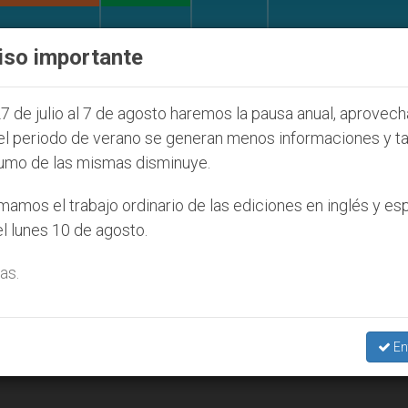
IGLESIA Y MUNDO
DOCUMENTOS
DONATIVOS
iso importante
e la Juventud Seúl 2027
ONU se pronuncia ante
7 de julio al 7 de agosto haremos la pausa anual, aprovec
el periodo de verano se generan menos informaciones y t
umo de las mismas disminuye.
amos el trabajo ordinario de las ediciones en inglés y es
l lunes 10 de agosto.
as.
En