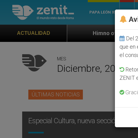
PAPA LEÓN XIV
ROMA
Av
Himno oficial de la Jornada Mundial d
ACTUALIDAD
Del 2
que en 
el cons
MES
Diciembre, 2011
Retom
ZENIT e
Graci
ÚLTIMAS NOTICIAS
Especial Cultura, nueva sección