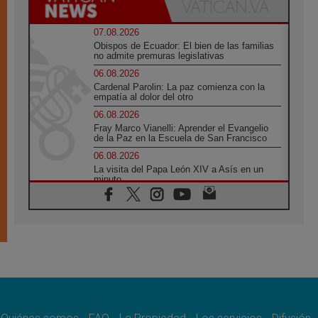
07.08.2026
Obispos de Ecuador: El bien de las familias
no admite premuras legislativas
06.08.2026
Cardenal Parolin: La paz comienza con la
empatía al dolor del otro
06.08.2026
Fray Marco Vianelli: Aprender el Evangelio
de la Paz en la Escuela de San Francisco
06.08.2026
La visita del Papa León XIV a Asís en un
minuto
06.08.2026
El agradecimiento de los jóvenes al Papa:
«Hoy nos sentimos Iglesia»
06.08.2026
Líbano: Reanudan los coloquios en Roma en
medio de tensiones y ataques en el sur del
país
06.08.2026
Hiroshima y Nagasaki, 81 años después.
Comienzan "Diez Días Oración por la Paz"