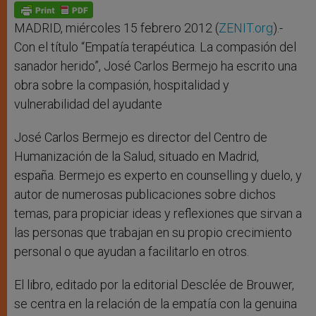
p
g
o
r
p
e
k
r
MADRID, miércoles 15 febrero 2012 (
ZENIT.org
).-
Con el título “Empatía terapéutica. La compasión del
sanador herido”, José Carlos Bermejo ha escrito una
obra sobre la compasión, hospitalidad y
vulnerabilidad del ayudante
José Carlos Bermejo es director del Centro de
Humanización de la Salud, situado en Madrid,
españa. Bermejo es experto en counselling y duelo, y
autor de numerosas publicaciones sobre dichos
temas, para propiciar ideas y reflexiones que sirvan a
las personas que trabajan en su propio crecimiento
personal o que ayudan a facilitarlo en otros.
El libro, editado por la editorial Desclée de Brouwer,
se centra en la relación de la empatía con la genuina