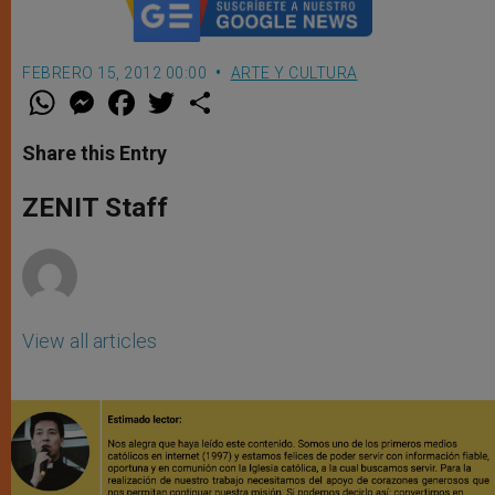
FEBRERO 15, 2012 00:00
ARTE Y CULTURA
W
M
F
T
S
h
e
a
w
h
a
s
c
i
a
t
s
e
t
r
Share this Entry
s
e
b
t
e
A
n
o
e
p
g
o
r
ZENIT Staff
p
e
k
r
View all articles