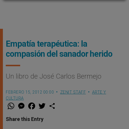
Empatía terapéutica: la
compasión del sanador herido
Un libro de José Carlos Bermejo
FEBRERO 15, 2012 00:00
ZENIT STAFF
ARTE Y
CULTURA
W
M
F
T
S
h
e
a
w
h
a
s
c
i
a
t
s
e
t
r
Share this Entry
s
e
b
t
e
A
n
o
e