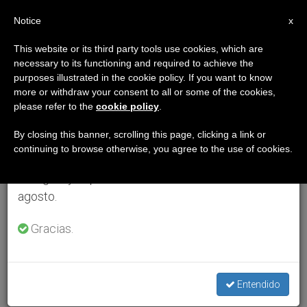
ES
Notice
×
x
Aviso importante
This website or its third party tools use cookies, which are
necessary to its functioning and required to achieve the
Del 27 de julio al 7 de agosto haremos la pausa
purposes illustrated in the cookie policy. If you want to know
anual, aprovechando que en el periodo de verano
more or withdraw your consent to all or some of the cookies,
please refer to the
cookie policy
.
se generan menos informaciones y también el
consumo de las mismas disminuye.
By closing this banner, scrolling this page, clicking a link or
continuing to browse otherwise, you agree to the use of cookies.
Retomamos el trabajo ordinario de las ediciones
en inglés y español de ZENIT el lunes 10 de
agosto.
Gracias.
Entendido