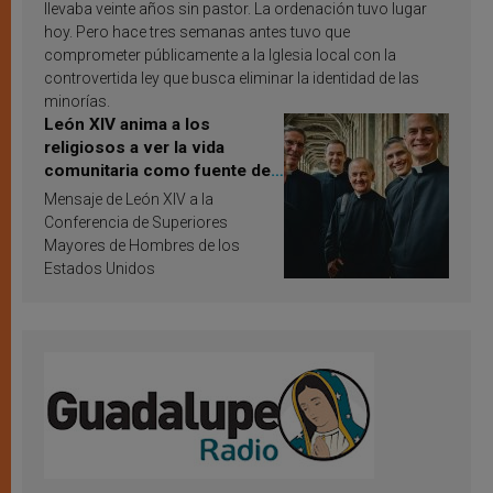
llevaba veinte años sin pastor. La ordenación tuvo lugar
hoy. Pero hace tres semanas antes tuvo que
comprometer públicamente a la Iglesia local con la
controvertida ley que busca eliminar la identidad de las
minorías.
León XIV anima a los
religiosos a ver la vida
comunitaria como fuente de
inspiración y santificación
Mensaje de León XIV a la
Conferencia de Superiores
Mayores de Hombres de los
Estados Unidos