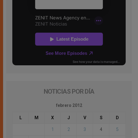
NOTICIAS POR DÍA
febrero 2012
L
M
X
J
V
S
D
1
2
3
4
5