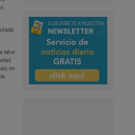
o.
sitada
a labor
nidad
aís, en
 de