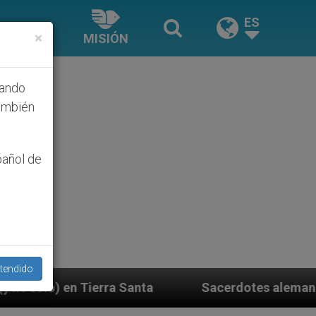
ES
×
MISIÓN
hando
ambién
pañol de
tendido
anta
Sacerdotes alemanes fieles al Papa contest