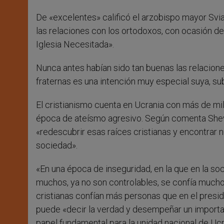
De «excelentes» calificó el arzobispo mayor Svia
las relaciones con los ortodoxos, con ocasión de 
Iglesia Necesitada».
Nunca antes habían sido tan buenas las relacion
fraternas es una intención muy especial suya, s
El cristianismo cuenta en Ucrania con más de mil 
época de ateísmo agresivo. Según comenta Shevchu
«redescubrir esas raíces cristianas y encontrar n
sociedad».
«En una época de inseguridad, en la que en la s
muchos, ya no son controlables, se confía mucho e
cristianas confían más personas que en el presi
puede «decir la verdad y desempeñar un importan
papel fundamental para la unidad nacional de Ucra