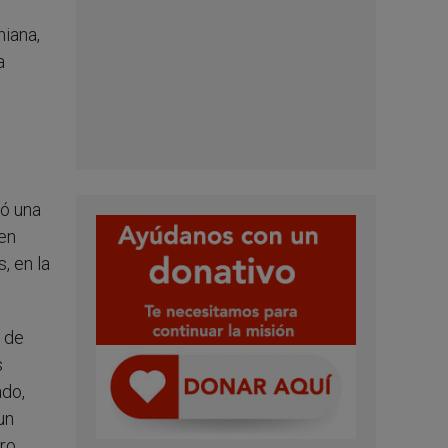
niana,
a
ió una
 en
, en la
r de
s
ado,
un
ero