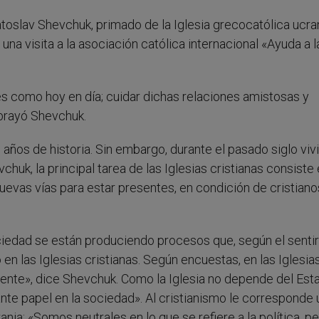
toslav Shevchuk, primado de la Iglesia grecocatólica ucra
una visita a la asociación católica internacional «Ayuda a l
es como hoy en día; cuidar dichas relaciones amistosas y
ubrayó Shevchuk.
años de historia. Sin embargo, durante el pasado siglo viv
k, la principal tarea de las Iglesias cristianas consiste
uevas vías para estar presentes, en condición de cristianos
ociedad se están produciendo procesos que, según el senti
n las Iglesias cristianas. Según encuestas, en las Iglesia
dente», dice Shevchuk. Como la Iglesia no depende del Est
te papel en la sociedad». Al cristianismo le corresponde 
nia: «Somos neutrales en lo que se refiere a la política, p