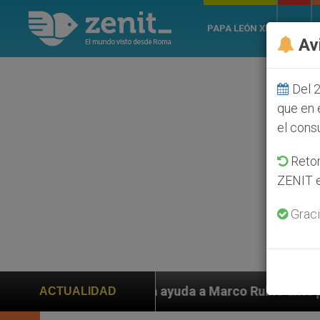
PAPA LEÓN XIV
ROMA
Av
Del 2
que en 
el cons
Retom
ZENIT e
Graci
den ayuda a Marco Rubio ante persecución de colonos j
ACTUALIDAD