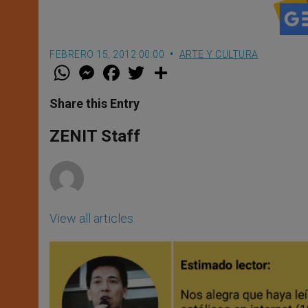
FEBRERO 15, 2012 00:00
ARTE Y CULTURA
W
M
F
T
S
h
e
a
w
h
a
s
c
i
a
t
s
e
t
r
Share this Entry
s
e
b
t
e
A
n
o
e
p
g
o
r
ZENIT Staff
p
e
k
r
View all articles