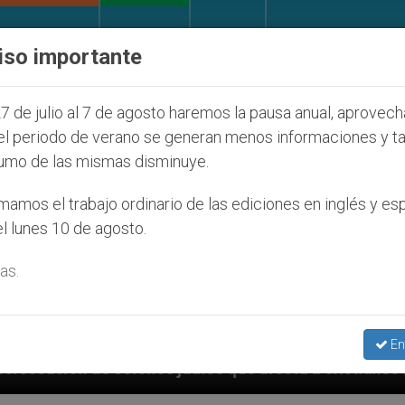
IGLESIA Y MUNDO
DOCUMENTOS
DONATIVOS
iso importante
7 de julio al 7 de agosto haremos la pausa anual, aprovec
el periodo de verano se generan menos informaciones y t
umo de las mismas disminuye.
amos el trabajo ordinario de las ediciones en inglés y es
l lunes 10 de agosto.
as.
En
udíos que afecta a cristianos (y no sólo) en Tierra S