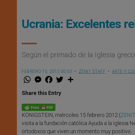
Ucrania: Excelentes r
Según el primado de la Iglesia greco
FEBRERO 15, 2012 00:00
ZENIT STAFF
ARTE Y CU
W
M
F
T
S
h
e
a
w
h
a
s
c
i
a
t
s
e
t
r
Share this Entry
s
e
b
t
e
A
n
o
e
p
g
o
r
p
e
k
KÖNIGSTEIN, miércoles 15 febrero 2012 (
ZENIT
r
visita a la fundación católica Ayuda a la Iglesia 
ortodoxos que viven un momento muy positivo.