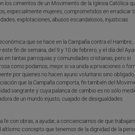
on los cimientos de un Movimiento de la Iglesia Católica q
nos, especialmente mujeres, comprometidos en erradicar t
aldades, explotaciones, abusos escandalosos, injusticias
 económica que se hace en la Campaña contra el Hambre,
este fin de semana, del 9 y 10 de febrero, y el día del Ayu
das en tantas parroquias y comunidades cristianas, pero si
rosa como podamos, mejor si va unida a privaciones o fo
ente por quienes no hacen ayuno voluntario sino obligado,
nciación que la Campaña comporta, fin también del Movimi
idad sangrante y cuya palanca de cambio es no sólo medi
adora de un mundo injusto, cuajado de desigualdades
a fe con obras, a ayudar, a concienciarnos de que trabaja
l altísimo concepto que tenemos de la dignidad de la pers