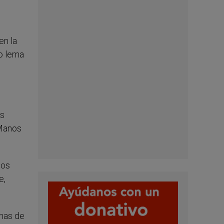
en la
o lema
as
 Manos
nos
e,
anas de