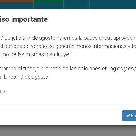
IGLESIA Y MUNDO
DOCUMENTOS
DONATIVOS
iso importante
 sólo) en Tierra Santa
Sacerdotes alemanes fie
7 de julio al 7 de agosto haremos la pausa anual, aprovec
el periodo de verano se generan menos informaciones y t
umo de las mismas disminuye.
ersona: igualdad, justicia
amos el trabajo ordinario de las ediciones en inglés y es
l lunes 10 de agosto.
as.
 Manos Unidas
En
ARTE Y CULTURA