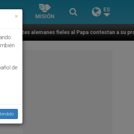
ES
×
MISIÓN
les al Papa contestan a su propio obispo (y cardenal) 
hando
ambién
pañol de
tendido