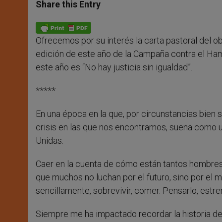
t
s
e
t
r
Share this Entry
s
e
b
t
e
A
n
o
e
p
g
o
r
p
e
k
Ofrecemos por su interés la carta pastoral del o
r
edición de este año de la Campaña contra el Ha
este año es “No hay justicia sin igualdad”.
*****
En una época en la que, por circunstancias bien
crisis en las que nos encontramos, suena como
Unidas.
Caer en la cuenta de cómo están tantos hombres y
que muchos no luchan por el futuro, sino por el m
sencillamente, sobrevivir, comer. Pensarlo, estr
Siempre me ha impactado recordar la historia d