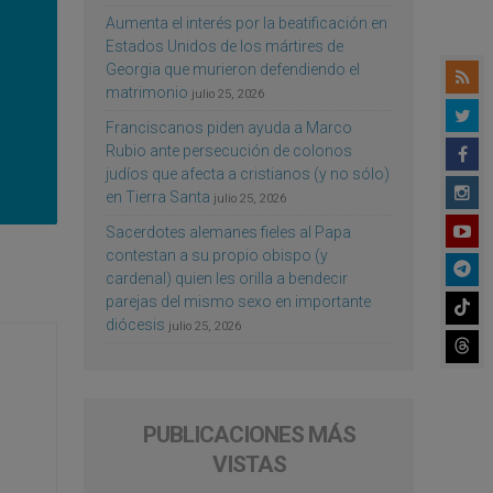
Aumenta el interés por la beatificación en
Estados Unidos de los mártires de
Georgia que murieron defendiendo el
matrimonio
julio 25, 2026
Franciscanos piden ayuda a Marco
Rubio ante persecución de colonos
judíos que afecta a cristianos (y no sólo)
en Tierra Santa
julio 25, 2026
Sacerdotes alemanes fieles al Papa
contestan a su propio obispo (y
cardenal) quien les orilla a bendecir
parejas del mismo sexo en importante
diócesis
julio 25, 2026
PUBLICACIONES MÁS
VISTAS