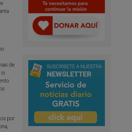
ue
anta
no
rmas de
 si
ento
os
mos por
ona,