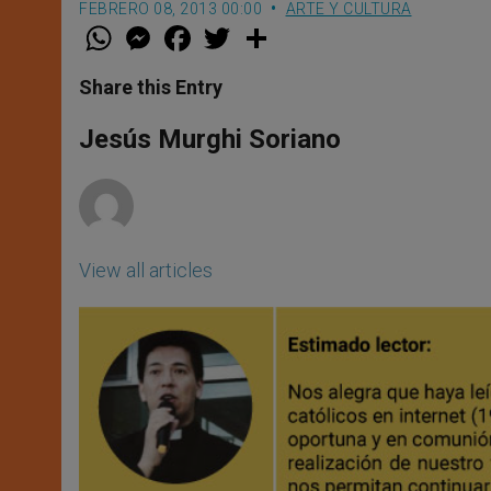
FEBRERO 08, 2013 00:00
ARTE Y CULTURA
W
M
F
T
S
h
e
a
w
h
a
s
c
i
a
t
s
e
t
r
Share this Entry
s
e
b
t
e
A
n
o
e
p
g
o
r
Jesús Murghi Soriano
p
e
k
r
View all articles