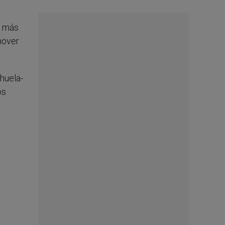
s más
mover
huela-
os