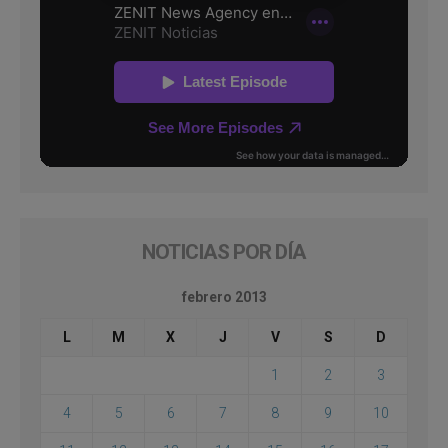
NOTICIAS POR DÍA
febrero 2013
L
M
X
J
V
S
D
1
2
3
4
5
6
7
8
9
10