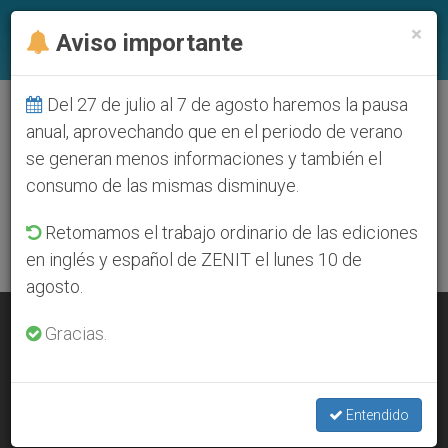
ES
×
Aviso importante
Del 27 de julio al 7 de agosto haremos la pausa
DÍA
anual, aprovechando que en el periodo de verano
Febrero 5th, 2013
se generan menos informaciones y también el
consumo de las mismas disminuye.
ÚLTIMAS NOTICIAS
Retomamos el trabajo ordinario de las ediciones
en inglés y español de ZENIT el lunes 10 de
agosto.
Perú: Año de la Fe, año de gracia
Gracias.
FEB 05, 2013 00:00
ZENIT STAFF
Entendido