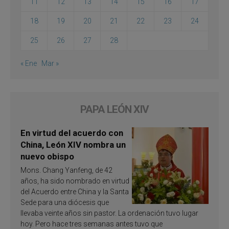
11
12
13
14
15
16
17
18
19
20
21
22
23
24
25
26
27
28
« Ene
Mar »
PAPA LEÓN XIV
En virtud del acuerdo con
China, León XIV nombra un
nuevo obispo
Mons. Chang Yanfeng, de 42
años, ha sido nombrado en virtud
del Acuerdo entre China y la Santa
Sede para una diócesis que
llevaba veinte años sin pastor. La ordenación tuvo lugar
hoy. Pero hace tres semanas antes tuvo que