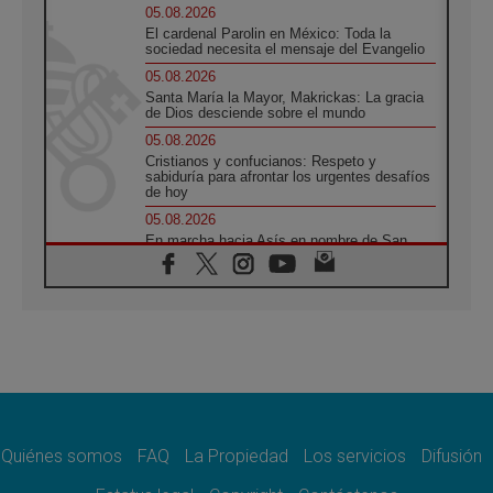
05.08.2026
El cardenal Parolin en México: Toda la
sociedad necesita el mensaje del Evangelio
05.08.2026
Santa María la Mayor, Makrickas: La gracia
de Dios desciende sobre el mundo
05.08.2026
Cristianos y confucianos: Respeto y
sabiduría para afrontar los urgentes desafíos
de hoy
05.08.2026
En marcha hacia Asís en nombre de San
Francisco, a la espera de León
05.08.2026
Venezuela, Padre Pagniello: "En medio del
dolor, una Iglesia que no se rinde"
05.08.2026
La Fuerza del "Círculo de Héroes" con el
Papa en la Audiencia General
05.08.2026
Nuncio en Ucrania: Preocupa escuchar a
quienes bendicen la guerra
Quiénes somos
FAQ
La Propiedad
Los servicios
Difusión
05.08.2026