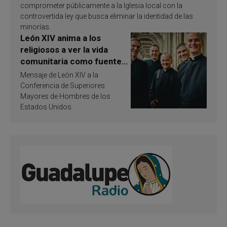
comprometer públicamente a la Iglesia local con la
controvertida ley que busca eliminar la identidad de las
minorías.
León XIV anima a los
religiosos a ver la vida
comunitaria como fuente
de inspiración y
Mensaje de León XIV a la
santificación
Conferencia de Superiores
Mayores de Hombres de los
Estados Unidos