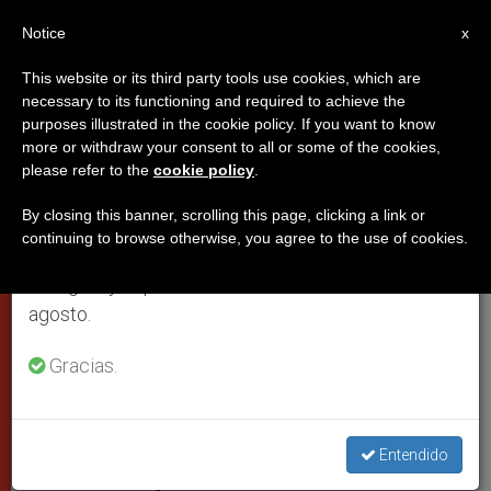
ES
Notice
×
x
Aviso importante
This website or its third party tools use cookies, which are
necessary to its functioning and required to achieve the
Del 27 de julio al 7 de agosto haremos la pausa
purposes illustrated in the cookie policy. If you want to know
Todos los pontificados de los
anual, aprovechando que en el periodo de verano
more or withdraw your consent to all or some of the cookies,
please refer to the
cookie policy
.
se generan menos informaciones y también el
últimos tiempos han sido
consumo de las mismas disminuye.
difíciles
By closing this banner, scrolling this page, clicking a link or
continuing to browse otherwise, you agree to the use of cookies.
Retomamos el trabajo ordinario de las ediciones
en inglés y español de ZENIT el lunes 10 de
Habla el experto en historia de la
agosto.
Iglesia Carlo Pioppi
Gracias.
FEBRERO 18, 2013 00:00
STAFF REPORTER
PAPAS
W
M
F
T
S
h
e
a
w
h
a
s
c
i
a
Entendido
t
s
e
t
r
Share this Entry
s
e
b
t
e