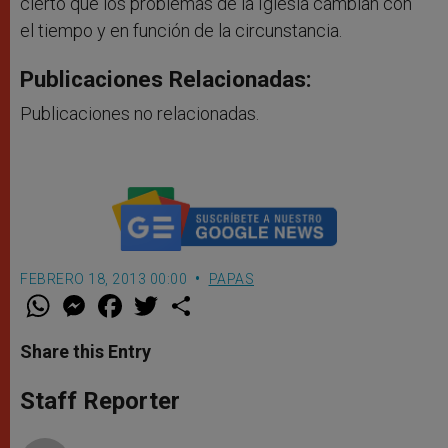
cierto que los problemas de la Iglesia cambian con
el tiempo y en función de la circunstancia.
Publicaciones Relacionadas:
Publicaciones no relacionadas.
FEBRERO 18, 2013 00:00
PAPAS
W
M
F
T
S
h
e
a
w
h
a
s
c
i
a
t
s
e
t
r
Share this Entry
s
e
b
t
e
A
n
o
e
p
g
o
r
Staff Reporter
p
e
k
r