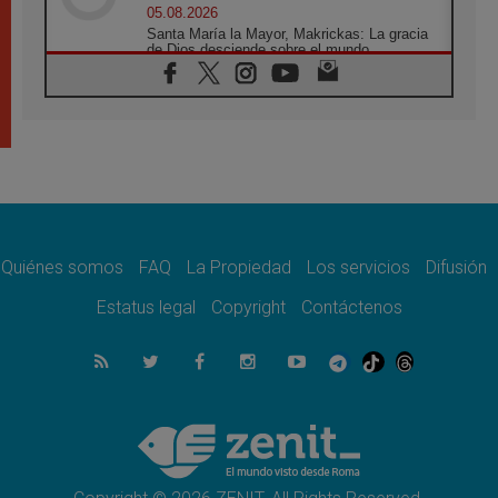
05.08.2026
Santa María la Mayor, Makrickas: La gracia
de Dios desciende sobre el mundo
05.08.2026
Cristianos y confucianos: Respeto y
sabiduría para afrontar los urgentes desafíos
de hoy
05.08.2026
En marcha hacia Asís en nombre de San
Francisco, a la espera de León
05.08.2026
Venezuela, Padre Pagniello: "En medio del
dolor, una Iglesia que no se rinde"
Quiénes somos
FAQ
La Propiedad
Los servicios
Difusión
05.08.2026
Estatus legal
Copyright
Contáctenos
La Fuerza del "Círculo de Héroes" con el
Papa en la Audiencia General
05.08.2026
Nuncio en Ucrania: Preocupa escuchar a
quienes bendicen la guerra
05.08.2026
Ucrania: Ataque masivo en Kyiv durante la
noche