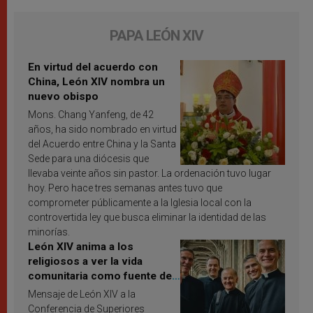
PAPA LEÓN XIV
En virtud del acuerdo con
China, León XIV nombra un
nuevo obispo
Mons. Chang Yanfeng, de 42
años, ha sido nombrado en virtud
del Acuerdo entre China y la Santa
Sede para una diócesis que
llevaba veinte años sin pastor. La ordenación tuvo lugar
hoy. Pero hace tres semanas antes tuvo que
comprometer públicamente a la Iglesia local con la
controvertida ley que busca eliminar la identidad de las
minorías.
León XIV anima a los
religiosos a ver la vida
comunitaria como fuente de
inspiración y santificación
Mensaje de León XIV a la
Conferencia de Superiores