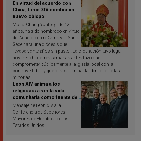
En virtud del acuerdo con
China, León XIV nombra un
nuevo obispo
Mons. Chang Yanfeng, de 42
años, ha sido nombrado en virtud
del Acuerdo entre China y la Santa
Sede para una diócesis que
llevaba veinte años sin pastor. La ordenación tuvo lugar
hoy. Pero hace tres semanas antes tuvo que
comprometer públicamente a la Iglesia local con la
controvertida ley que busca eliminar la identidad de las
minorías.
León XIV anima a los
religiosos a ver la vida
comunitaria como fuente de
inspiración y santificación
Mensaje de León XIV a la
Conferencia de Superiores
Mayores de Hombres de los
Estados Unidos