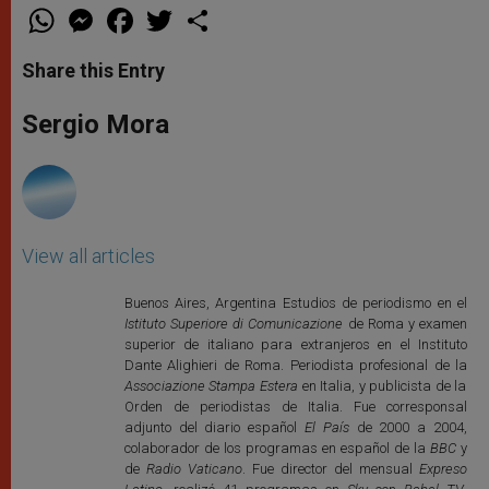
W
M
F
T
S
h
e
a
w
h
a
s
c
i
a
t
s
e
t
r
Share this Entry
s
e
b
t
e
A
n
o
e
p
g
o
r
Sergio Mora
p
e
k
r
View all articles
Buenos Aires, Argentina Estudios de periodismo en el
Istituto Superiore di Comunicazione
de Roma y examen
superior de italiano para extranjeros en el Instituto
Dante Alighieri de Roma. Periodista profesional de la
Associazione Stampa Estera
en Italia, y publicista de la
Orden de periodistas de Italia. Fue corresponsal
adjunto del diario español
El País
de 2000 a 2004,
colaborador de los programas en español de la
BBC
y
de
Radio Vaticano
. Fue director del mensual
Expreso