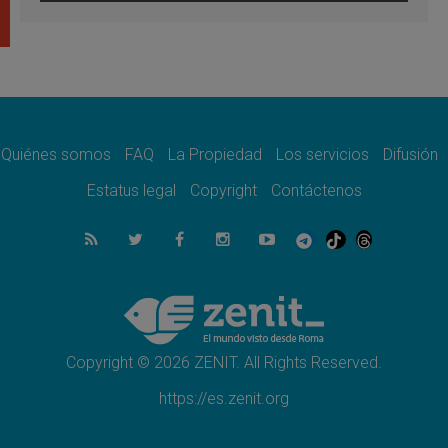
Bokalic: "En Argentina el Papa León señalará
el compromiso del cristiano"
07.08.2026
La matanza de niños en Gaza no cesa: 300
muertos en 300 días
07.08.2026
Tagle: La guerra desfigura el mundo, solo la
revelación de Dios lo transfigura
Quiénes somos
FAQ
La Propiedad
Los servicios
Difusión
07.08.2026
Presentada la Trienal de Arte de las
Estatus legal
Copyright
Contáctenos
Universidades Católicas: «Exercises in
Empathy»
07.08.2026
Fortunatus Nwachukwu: la comunicación
como misión al servicio del Evangelio
07.08.2026
SIGNIS 2026, dar voz a las religiosas en el
espacio público
Copyright © 2026 ZENIT. All Rights Reserved.
https://es.zenit.org