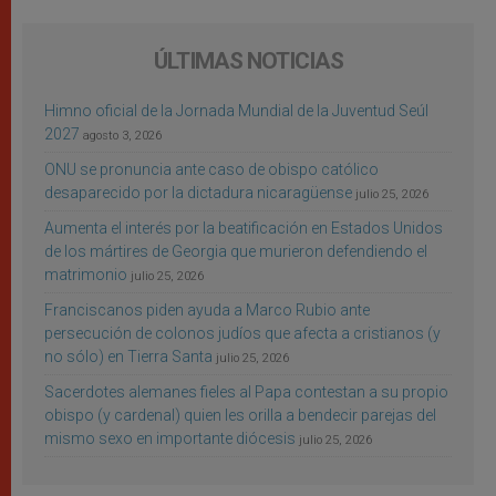
ÚLTIMAS NOTICIAS
Himno oficial de la Jornada Mundial de la Juventud Seúl
2027
agosto 3, 2026
ONU se pronuncia ante caso de obispo católico
desaparecido por la dictadura nicaragüense
julio 25, 2026
Aumenta el interés por la beatificación en Estados Unidos
de los mártires de Georgia que murieron defendiendo el
matrimonio
julio 25, 2026
Franciscanos piden ayuda a Marco Rubio ante
persecución de colonos judíos que afecta a cristianos (y
no sólo) en Tierra Santa
julio 25, 2026
Sacerdotes alemanes fieles al Papa contestan a su propio
obispo (y cardenal) quien les orilla a bendecir parejas del
mismo sexo en importante diócesis
julio 25, 2026