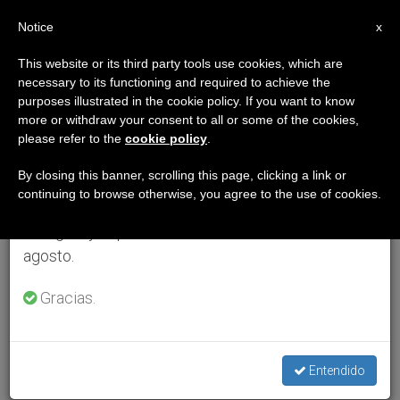
ES
Notice
×
x
Aviso importante
This website or its third party tools use cookies, which are
necessary to its functioning and required to achieve the
Del 27 de julio al 7 de agosto haremos la pausa
purposes illustrated in the cookie policy. If you want to know
anual, aprovechando que en el periodo de verano
more or withdraw your consent to all or some of the cookies,
please refer to the
cookie policy
.
se generan menos informaciones y también el
consumo de las mismas disminuye.
By closing this banner, scrolling this page, clicking a link or
continuing to browse otherwise, you agree to the use of cookies.
Retomamos el trabajo ordinario de las ediciones
en inglés y español de ZENIT el lunes 10 de
agosto.
Gracias.
Entendido