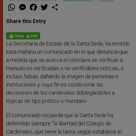
W
M
F
T
S
h
e
a
w
h
a
s
c
i
a
t
s
e
t
r
Share this Entry
s
e
b
t
e
A
n
o
e
p
g
o
r
p
e
k
r
La Secretaría de Estado de la Santa Sede, ha emitido
esta mañana un comunicado en el que denuncia que
a medida que se acerca el cónclave se verifican a
menudo no verificadas o no verificables noticias, o
incluso falsas, dañando la imagen de personas e
instituciones y cuyo fin es condicionar las
decisiones de los cardenales doblegándoles a
lógicas de tipo político o mundano.
El comunicado recuerda que la Santa Sede ha
defendido siempre “la libertad del Colegio de
Cardenales, que tiene la tarea, según establece el