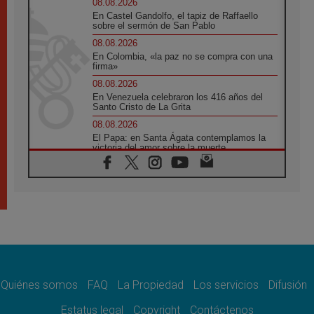
08.08.2026
En Castel Gandolfo, el tapiz de Raffaello
sobre el sermón de San Pablo
08.08.2026
En Colombia, «la paz no se compra con una
firma»
08.08.2026
En Venezuela celebraron los 416 años del
Santo Cristo de La Grita
08.08.2026
El Papa: en Santa Ágata contemplamos la
victoria del amor sobre la muerte
08.08.2026
León XIV visitará el Santuario de la Madre
del Buen Consejo de Genazzano
07.08.2026
Filipinas: el Vicariato Apostólico de Calapán
se convierte en diócesis
07.08.2026
Honduras: Los desplazados invisibles de una
crisis olvidada
Quiénes somos
FAQ
La Propiedad
Los servicios
Difusión
07.08.2026
Bokalic: "En Argentina el Papa León señalará
Estatus legal
Copyright
Contáctenos
el compromiso del cristiano"