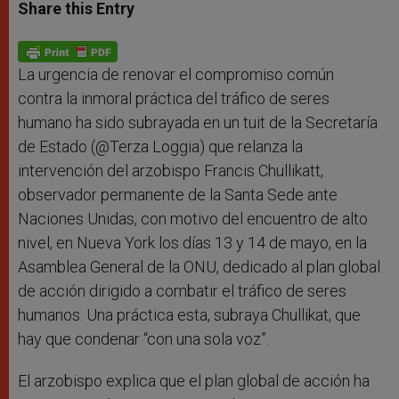
t
s
e
t
r
Share this Entry
s
e
b
t
e
A
n
o
e
p
g
o
r
p
e
k
r
La urgencia de renovar el compromiso común
contra la inmoral práctica del tráfico de seres
humano ha sido subrayada en un tuit de la Secretaría
de Estado (@Terza Loggia) que relanza la
intervención del arzobispo Francis Chullikatt,
observador permanente de la Santa Sede ante
Naciones Unidas, con motivo del encuentro de alto
nivel, en Nueva York los días 13 y 14 de mayo, en la
Asamblea General de la ONU, dedicado al plan global
de acción dirigido a combatir el tráfico de seres
humanos. Una práctica esta, subraya Chullikat, que
hay que condenar “con una sola voz”.
El arzobispo explica que el plan global de acción ha