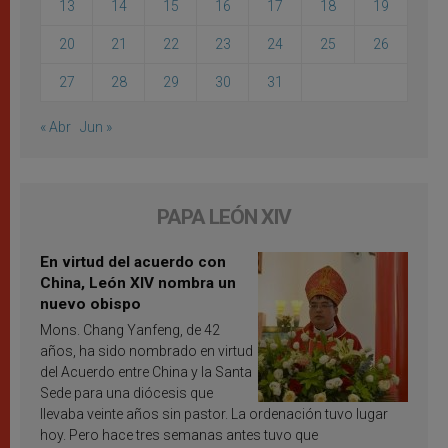
13
14
15
16
17
18
19
20
21
22
23
24
25
26
27
28
29
30
31
« Abr
Jun »
PAPA LEÓN XIV
En virtud del acuerdo con
China, León XIV nombra un
nuevo obispo
Mons. Chang Yanfeng, de 42
años, ha sido nombrado en virtud
del Acuerdo entre China y la Santa
Sede para una diócesis que
llevaba veinte años sin pastor. La ordenación tuvo lugar
hoy. Pero hace tres semanas antes tuvo que