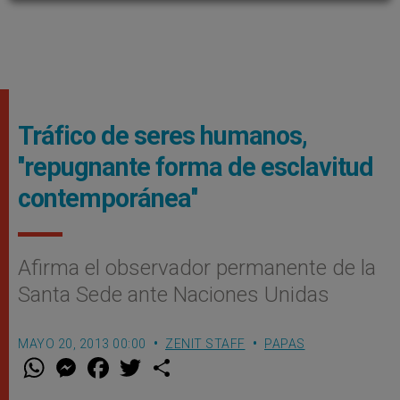
Tráfico de seres humanos,
''repugnante forma de esclavitud
contemporánea''
Afirma el observador permanente de la
Santa Sede ante Naciones Unidas
MAYO 20, 2013 00:00
ZENIT STAFF
PAPAS
W
M
F
T
S
h
e
a
w
h
a
s
c
i
a