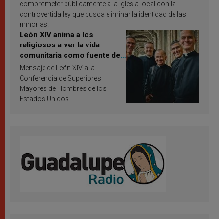
comprometer públicamente a la Iglesia local con la
controvertida ley que busca eliminar la identidad de las
minorías.
León XIV anima a los
religiosos a ver la vida
comunitaria como fuente de
inspiración y santificación
Mensaje de León XIV a la
Conferencia de Superiores
Mayores de Hombres de los
Estados Unidos