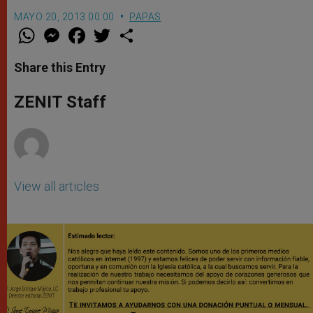
MAYO 20, 2013 00:00
PAPAS
W
M
F
T
S
h
e
a
w
h
a
s
c
i
a
t
s
e
t
r
Share this Entry
s
e
b
t
e
A
n
o
e
p
g
o
r
ZENIT Staff
p
e
k
r
View all articles