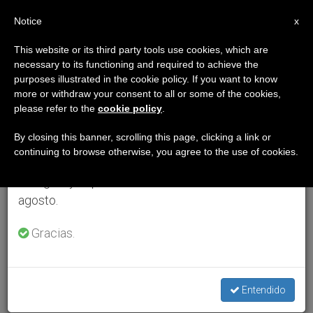
ES
Notice
×
x
Aviso importante
This website or its third party tools use cookies, which are
necessary to its functioning and required to achieve the
Del 27 de julio al 7 de agosto haremos la pausa
purposes illustrated in the cookie policy. If you want to know
anual, aprovechando que en el periodo de verano
more or withdraw your consent to all or some of the cookies,
please refer to the
cookie policy
.
se generan menos informaciones y también el
consumo de las mismas disminuye.
By closing this banner, scrolling this page, clicking a link or
continuing to browse otherwise, you agree to the use of cookies.
Retomamos el trabajo ordinario de las ediciones
en inglés y español de ZENIT el lunes 10 de
agosto.
Gracias.
Entendido