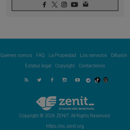
07.08.2026
Presentada la Trienal de Arte de las
Universidades Católicas: «Exercises in
Empathy»
07.08.2026
Fortunatus Nwachukwu: la comunicación
como misión al servicio del Evangelio
07.08.2026
SIGNIS 2026, dar voz a las religiosas en el
espacio público
Quiénes somos
FAQ
La Propiedad
Los servicios
Difusión
07.08.2026
Estatus legal
Copyright
Contáctenos
Lanzan un proyecto de empoderamiento
digital para mujeres líderes en África
07.08.2026
Programa oficial del Viaje Apostólico del
Papa León XIV a Francia
07.08.2026
Obispos de Ecuador: El bien de las familias
no admite premuras legislativas
Copyright © 2026 ZENIT. All Rights Reserved.
https://es.zenit.org