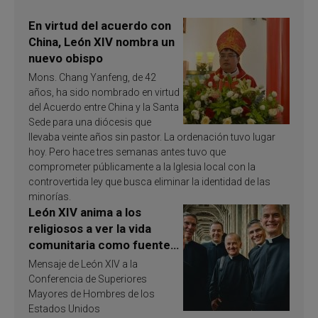
En virtud del acuerdo con
China, León XIV nombra un
nuevo obispo
Mons. Chang Yanfeng, de 42
años, ha sido nombrado en virtud
del Acuerdo entre China y la Santa
Sede para una diócesis que
llevaba veinte años sin pastor. La ordenación tuvo lugar
hoy. Pero hace tres semanas antes tuvo que
comprometer públicamente a la Iglesia local con la
controvertida ley que busca eliminar la identidad de las
minorías.
León XIV anima a los
religiosos a ver la vida
comunitaria como fuente
de inspiración y
Mensaje de León XIV a la
santificación
Conferencia de Superiores
Mayores de Hombres de los
Estados Unidos