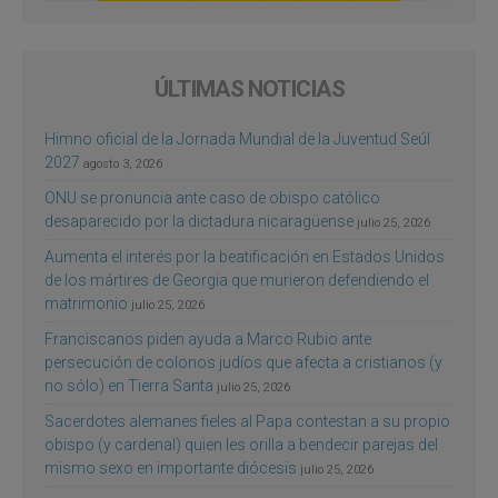
ÚLTIMAS NOTICIAS
Himno oficial de la Jornada Mundial de la Juventud Seúl
2027
agosto 3, 2026
ONU se pronuncia ante caso de obispo católico
desaparecido por la dictadura nicaragüense
julio 25, 2026
Aumenta el interés por la beatificación en Estados Unidos
de los mártires de Georgia que murieron defendiendo el
matrimonio
julio 25, 2026
Franciscanos piden ayuda a Marco Rubio ante
persecución de colonos judíos que afecta a cristianos (y
no sólo) en Tierra Santa
julio 25, 2026
Sacerdotes alemanes fieles al Papa contestan a su propio
obispo (y cardenal) quien les orilla a bendecir parejas del
mismo sexo en importante diócesis
julio 25, 2026