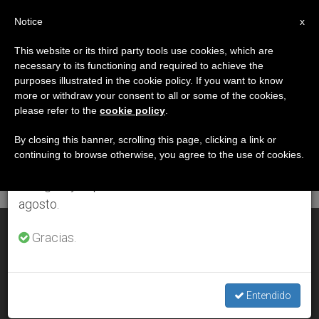
ES
Notice
×
x
Aviso importante
This website or its third party tools use cookies, which are
necessary to its functioning and required to achieve the
Del 27 de julio al 7 de agosto haremos la pausa
DÍA
purposes illustrated in the cookie policy. If you want to know
anual, aprovechando que en el periodo de verano
Mayo 21st, 2013
more or withdraw your consent to all or some of the cookies,
please refer to the
cookie policy
.
se generan menos informaciones y también el
consumo de las mismas disminuye.
By closing this banner, scrolling this page, clicking a link or
continuing to browse otherwise, you agree to the use of cookies.
ÚLTIMAS NOTICIAS
Retomamos el trabajo ordinario de las ediciones
en inglés y español de ZENIT el lunes 10 de
agosto.
El papa Francisco visitó la Casa del Don de María
Gracias.
MAY 21, 2013 00:00
ZENIT STAFF
Entendido