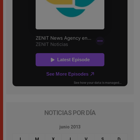
NOTICIAS POR DÍA
junio 2013
L
M
X
J
V
S
D