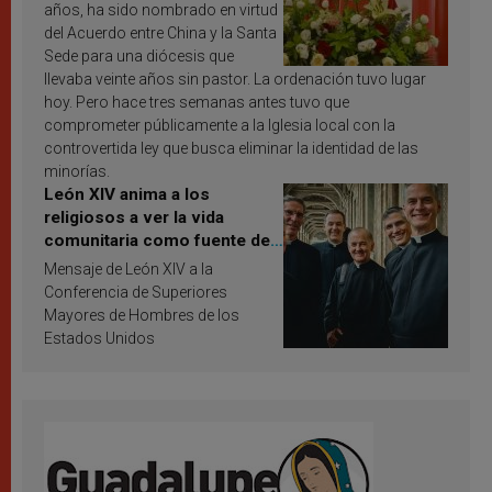
años, ha sido nombrado en virtud
del Acuerdo entre China y la Santa
Sede para una diócesis que
llevaba veinte años sin pastor. La ordenación tuvo lugar
hoy. Pero hace tres semanas antes tuvo que
comprometer públicamente a la Iglesia local con la
controvertida ley que busca eliminar la identidad de las
minorías.
León XIV anima a los
religiosos a ver la vida
comunitaria como fuente de
inspiración y santificación
Mensaje de León XIV a la
Conferencia de Superiores
Mayores de Hombres de los
Estados Unidos