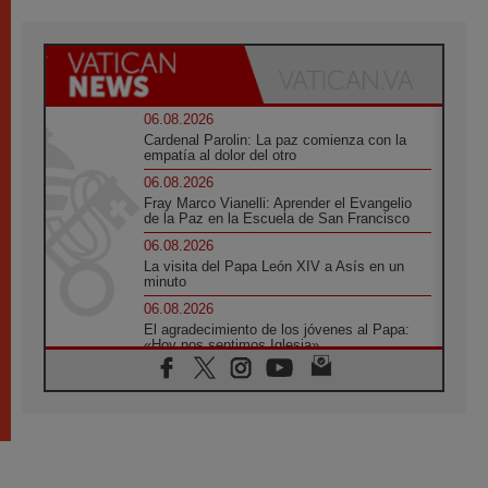
06.08.2026
Cardenal Parolin: La paz comienza con la
empatía al dolor del otro
06.08.2026
Fray Marco Vianelli: Aprender el Evangelio
de la Paz en la Escuela de San Francisco
06.08.2026
La visita del Papa León XIV a Asís en un
minuto
06.08.2026
El agradecimiento de los jóvenes al Papa:
«Hoy nos sentimos Iglesia»
06.08.2026
Líbano: Reanudan los coloquios en Roma en
medio de tensiones y ataques en el sur del
país
06.08.2026
Hiroshima y Nagasaki, 81 años después.
Comienzan "Diez Días Oración por la Paz"