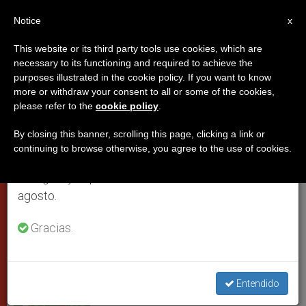
ES
Notice
×
x
Aviso importante
This website or its third party tools use cookies, which are
necessary to its functioning and required to achieve the
Del 27 de julio al 7 de agosto haremos la pausa
purposes illustrated in the cookie policy. If you want to know
Francisco: ''Estén abiertos a las
anual, aprovechando que en el periodo de verano
more or withdraw your consent to all or some of the cookies,
please refer to the
cookie policy
.
se generan menos informaciones y también el
sorpresas de Dios''
consumo de las mismas disminuye.
By closing this banner, scrolling this page, clicking a link or
continuing to browse otherwise, you agree to the use of cookies.
Retomamos el trabajo ordinario de las ediciones
El papa los participantes en la
en inglés y español de ZENIT el lunes 10 de
peregrinación a Loreto
agosto.
JUNIO 10, 2013 00:00
ZENIT STAFF
PAPAS
Gracias.
W
M
F
T
S
h
e
a
w
h
a
s
c
i
a
t
s
e
t
r
Share this Entry
s
e
b
t
e
Entendido
A
n
o
e
p
g
o
r