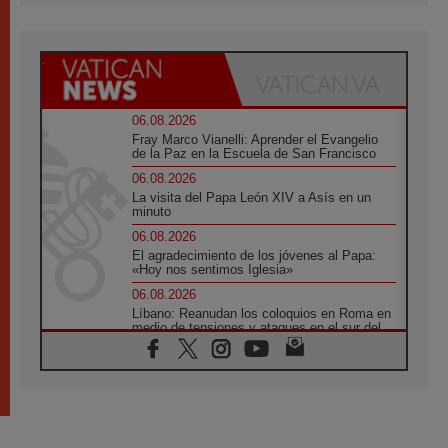
06.08.2026
Fray Marco Vianelli: Aprender el Evangelio
de la Paz en la Escuela de San Francisco
06.08.2026
La visita del Papa León XIV a Asís en un
minuto
06.08.2026
El agradecimiento de los jóvenes al Papa:
«Hoy nos sentimos Iglesia»
06.08.2026
Líbano: Reanudan los coloquios en Roma en
medio de tensiones y ataques en el sur del
país
06.08.2026
Hiroshima y Nagasaki, 81 años después.
Comienzan "Diez Días Oración por la Paz"
06.08.2026
Pizzaballa en Asís: los cristianos quieren