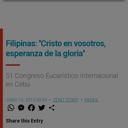
Filipinas: ''Cristo en vosotros,
esperanza de la gloria''
51 Congreso Eucarístico Internacional
en Cebú
JUNIO 15, 2013 00:00
ZENIT STAFF
PAPAS
W
M
F
T
S
h
e
a
w
h
a
s
c
i
a
t
s
e
t
r
Share this Entry
s
e
b
t
e