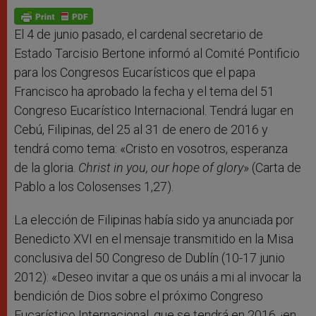
A
n
o
e
p
g
o
r
p
e
k
r
El 4 de junio pasado, el cardenal secretario de
Estado Tarcisio Bertone informó al Comité Pontificio
para los Congresos Eucarísticos que el papa
Francisco ha aprobado la fecha y el tema del 51
Congreso Eucarístico Internacional. Tendrá lugar en
Cebú, Filipinas, del 25 al 31 de enero de 2016 y
tendrá como tema: «Cristo en vosotros, esperanza
de la gloria.
Christ in you, our hope of glory
» (Carta de
Pablo a los Colosenses 1,27).
La elección de Filipinas había sido ya anunciada por
Benedicto XVI en el mensaje transmitido en la Misa
conclusiva del 50 Congreso de Dublín (10-17 junio
2012): «Deseo invitar a que os unáis a mi al invocar la
bendición de Dios sobre el próximo Congreso
Eucarístico Internacional, que se tendrá en 2016, ¡en