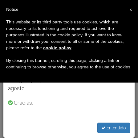
ES
Notice
×
x
Aviso importante
This website or its third party tools use cookies, which are
necessary to its functioning and required to achieve the
Del 27 de julio al 7 de agosto haremos la pausa
purposes illustrated in the cookie policy. If you want to know
anual, aprovechando que en el periodo de verano
more or withdraw your consent to all or some of the cookies,
please refer to the
cookie policy
.
se generan menos informaciones y también el
consumo de las mismas disminuye.
By closing this banner, scrolling this page, clicking a link or
continuing to browse otherwise, you agree to the use of cookies.
Retomamos el trabajo ordinario de las ediciones
en inglés y español de ZENIT el lunes 10 de
agosto.
Gracias.
Entendido