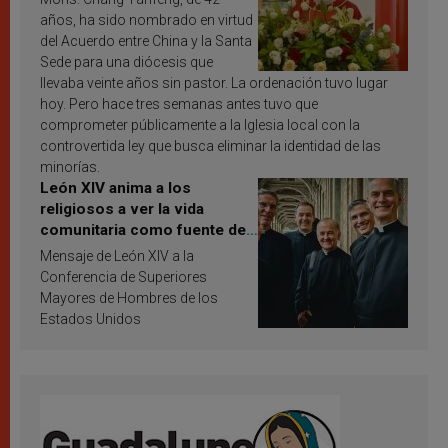
años, ha sido nombrado en virtud
del Acuerdo entre China y la Santa
Sede para una diócesis que
llevaba veinte años sin pastor. La ordenación tuvo lugar
hoy. Pero hace tres semanas antes tuvo que
comprometer públicamente a la Iglesia local con la
controvertida ley que busca eliminar la identidad de las
minorías.
León XIV anima a los
religiosos a ver la vida
comunitaria como fuente de
inspiración y santificación
Mensaje de León XIV a la
Conferencia de Superiores
Mayores de Hombres de los
Estados Unidos