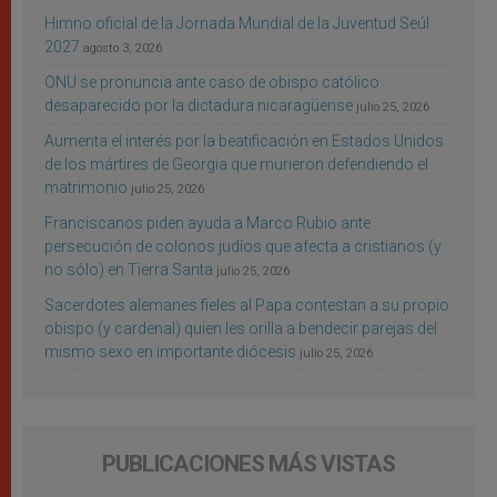
Himno oficial de la Jornada Mundial de la Juventud Seúl
2027
agosto 3, 2026
ONU se pronuncia ante caso de obispo católico
desaparecido por la dictadura nicaragüense
julio 25, 2026
Aumenta el interés por la beatificación en Estados Unidos
de los mártires de Georgia que murieron defendiendo el
matrimonio
julio 25, 2026
Franciscanos piden ayuda a Marco Rubio ante
persecución de colonos judíos que afecta a cristianos (y
no sólo) en Tierra Santa
julio 25, 2026
Sacerdotes alemanes fieles al Papa contestan a su propio
obispo (y cardenal) quien les orilla a bendecir parejas del
mismo sexo en importante diócesis
julio 25, 2026
PUBLICACIONES MÁS VISTAS