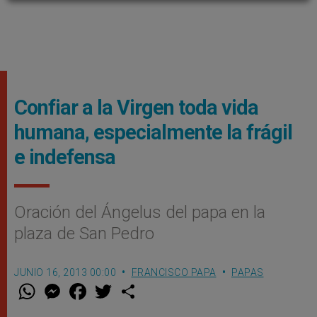
Confiar a la Virgen toda vida
humana, especialmente la frágil
e indefensa
Oración del Ángelus del papa en la
plaza de San Pedro
JUNIO 16, 2013 00:00
FRANCISCO PAPA
PAPAS
W
M
F
T
S
h
e
a
w
h
a
s
c
i
a