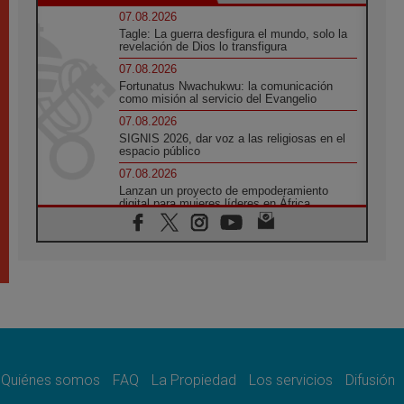
07.08.2026
Tagle: La guerra desfigura el mundo, solo la
revelación de Dios lo transfigura
07.08.2026
Fortunatus Nwachukwu: la comunicación
como misión al servicio del Evangelio
07.08.2026
SIGNIS 2026, dar voz a las religiosas en el
espacio público
07.08.2026
Lanzan un proyecto de empoderamiento
digital para mujeres líderes en África
07.08.2026
Programa oficial del Viaje Apostólico del
Papa León XIV a Francia
07.08.2026
Obispos de Ecuador: El bien de las familias
no admite premuras legislativas
06.08.2026
Cardenal Parolin: La paz comienza con la
empatía al dolor del otro
Quiénes somos
FAQ
La Propiedad
Los servicios
Difusión
06.08.2026
Fray Marco Vianelli: Aprender el Evangelio