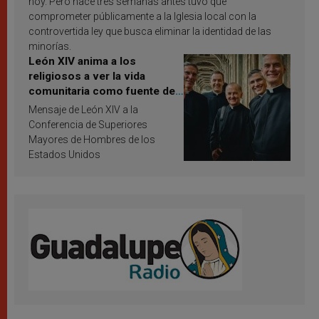
hoy. Pero hace tres semanas antes tuvo que
comprometer públicamente a la Iglesia local con la
controvertida ley que busca eliminar la identidad de las
minorías.
León XIV anima a los
religiosos a ver la vida
comunitaria como fuente de
inspiración y santificación
Mensaje de León XIV a la
Conferencia de Superiores
Mayores de Hombres de los
Estados Unidos