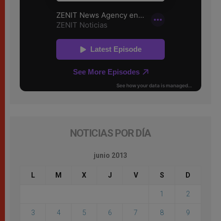
NOTICIAS POR DÍA
junio 2013
L
M
X
J
V
S
D
1
2
3
4
5
6
7
8
9