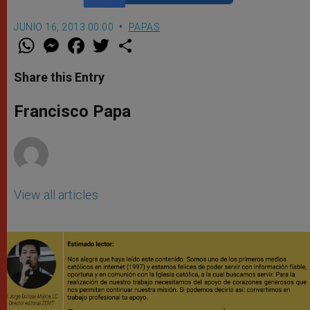
JUNIO 16, 2013 00:00
PAPAS
W
M
F
T
S
h
e
a
w
h
a
s
c
i
a
t
s
e
t
r
Share this Entry
s
e
b
t
e
A
n
o
e
p
g
o
r
Francisco Papa
p
e
k
r
View all articles