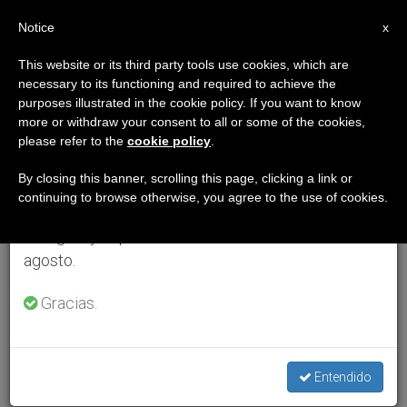
ES
Notice
×
x
Aviso importante
This website or its third party tools use cookies, which are
necessary to its functioning and required to achieve the
Del 27 de julio al 7 de agosto haremos la pausa
purposes illustrated in the cookie policy. If you want to know
anual, aprovechando que en el periodo de verano
more or withdraw your consent to all or some of the cookies,
please refer to the
cookie policy
.
se generan menos informaciones y también el
consumo de las mismas disminuye.
By closing this banner, scrolling this page, clicking a link or
continuing to browse otherwise, you agree to the use of cookies.
Retomamos el trabajo ordinario de las ediciones
en inglés y español de ZENIT el lunes 10 de
agosto.
Gracias.
Entendido