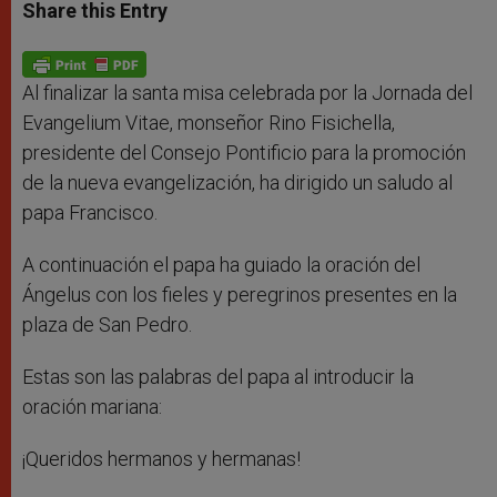
t
s
e
t
r
Share this Entry
s
e
b
t
e
A
n
o
e
p
g
o
r
p
e
k
r
Al finalizar la santa misa celebrada por la Jornada del
Evangelium Vitae, monseñor Rino Fisichella,
presidente del Consejo Pontificio para la promoción
de la nueva evangelización, ha dirigido un saludo al
papa Francisco.
A continuación el papa ha guiado la oración del
Ángelus con los fieles y peregrinos presentes en la
plaza de San Pedro.
Estas son las palabras del papa al introducir la
oración mariana:
¡Queridos hermanos y hermanas!