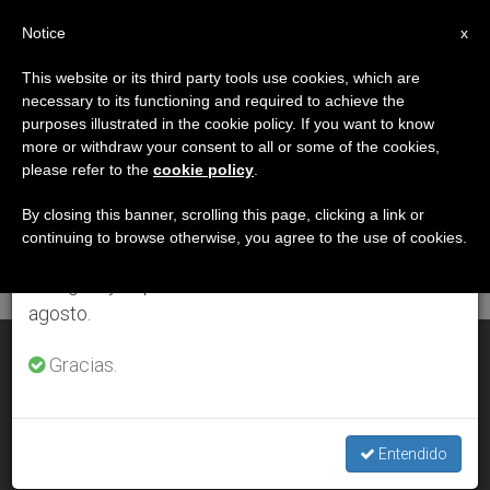
ES
Notice
×
x
Aviso importante
This website or its third party tools use cookies, which are
necessary to its functioning and required to achieve the
Del 27 de julio al 7 de agosto haremos la pausa
MES
purposes illustrated in the cookie policy. If you want to know
anual, aprovechando que en el periodo de verano
Septiembre, 2013
more or withdraw your consent to all or some of the cookies,
please refer to the
cookie policy
.
se generan menos informaciones y también el
consumo de las mismas disminuye.
By closing this banner, scrolling this page, clicking a link or
continuing to browse otherwise, you agree to the use of cookies.
ÚLTIMAS NOTICIAS
Retomamos el trabajo ordinario de las ediciones
en inglés y español de ZENIT el lunes 10 de
agosto.
Un reino de paz para pobres y sencillos
Gracias.
SEP 30, 2013 00:00
LUÍS JAVIER MOXÓ SOTO
Entendido