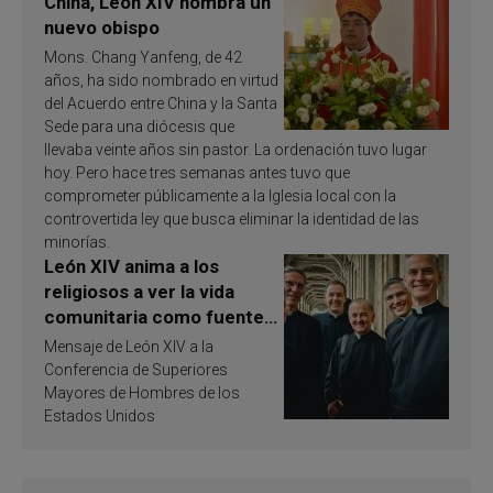
China, León XIV nombra un
nuevo obispo
Mons. Chang Yanfeng, de 42
años, ha sido nombrado en virtud
del Acuerdo entre China y la Santa
Sede para una diócesis que
llevaba veinte años sin pastor. La ordenación tuvo lugar
hoy. Pero hace tres semanas antes tuvo que
comprometer públicamente a la Iglesia local con la
controvertida ley que busca eliminar la identidad de las
minorías.
León XIV anima a los
religiosos a ver la vida
comunitaria como fuente
de inspiración y
Mensaje de León XIV a la
santificación
Conferencia de Superiores
Mayores de Hombres de los
Estados Unidos