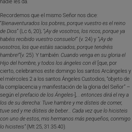
nadie les da.
Recordemos que el mismo Señor nos dice:
“
Bienaventurados los pobres, porque vuestro es el reino
de Dios
” (Lc 6, 20);
“¡Ay de vosotros, los ricos, porque ya
habéis recibido vuestro consuelo!
” (v. 24) y
“¡Ay de
vosotros, los que estáis saciados, porque tendréis
hambre!”
(v. 25). Y también:
Cuando venga en su gloria el
Hijo del hombre, y todos los ángeles con él
[que, por
cierto, celebramos este domingo los santos Arcángeles y
el miércoles 2 a los santos Ángeles Custodios, “objeto de
la complacencia y manifestación de la gloria del Señor” –
según el
prefacio de los Ángeles
-],…
entonces dirá el rey a
los de su derecha: Tuve hambre y me dísteis de comer,
tuve sed y me dísteis de beber… Cada vez que lo hicisteis
con uno de estos, mis hermanos más pequeños, conmigo
lo hicisteis”
(Mt 25, 31.35.40).