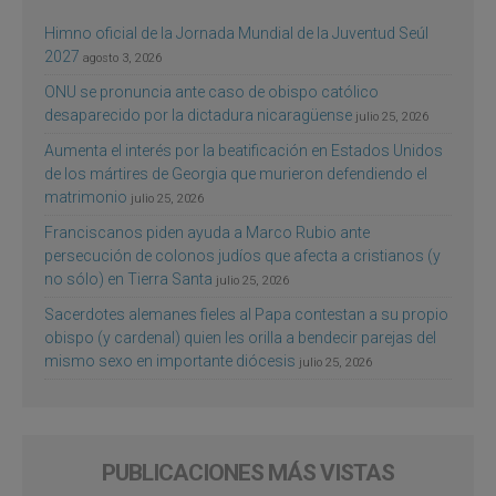
Himno oficial de la Jornada Mundial de la Juventud Seúl
2027
agosto 3, 2026
ONU se pronuncia ante caso de obispo católico
desaparecido por la dictadura nicaragüense
julio 25, 2026
Aumenta el interés por la beatificación en Estados Unidos
de los mártires de Georgia que murieron defendiendo el
matrimonio
julio 25, 2026
Franciscanos piden ayuda a Marco Rubio ante
persecución de colonos judíos que afecta a cristianos (y
no sólo) en Tierra Santa
julio 25, 2026
Sacerdotes alemanes fieles al Papa contestan a su propio
obispo (y cardenal) quien les orilla a bendecir parejas del
mismo sexo en importante diócesis
julio 25, 2026
PUBLICACIONES MÁS VISTAS