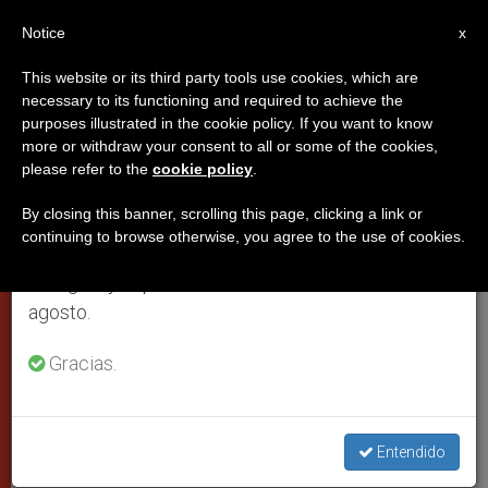
ES
Notice
×
x
Aviso importante
This website or its third party tools use cookies, which are
necessary to its functioning and required to achieve the
Del 27 de julio al 7 de agosto haremos la pausa
purposes illustrated in the cookie policy. If you want to know
El papa alienta a los jóvenes a
anual, aprovechando que en el periodo de verano
more or withdraw your consent to all or some of the cookies,
please refer to the
cookie policy
.
se generan menos informaciones y también el
ser la esperanza del mundo
consumo de las mismas disminuye.
By closing this banner, scrolling this page, clicking a link or
continuing to browse otherwise, you agree to the use of cookies.
Retomamos el trabajo ordinario de las ediciones
En la primera audiencia general tras el
en inglés y español de ZENIT el lunes 10 de
descanso del verano, Francisco invita
agosto.
además a participar en la jornada de
ayuno y oración por la paz en Siria
Gracias.
SEPTIEMBRE 04, 2013 00:00
STAFF REPORTER
PAPAS
W
M
F
T
S
Entendido
h
e
a
w
h
a
s
c
i
a