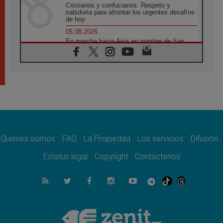
Cristianos y confucianos: Respeto y
sabiduría para afrontar los urgentes desafíos
de hoy
05.08.2026
En marcha hacia Asís en nombre de San
Francisco, a la espera de León
05.08.2026
Venezuela, Padre Pagniello: "En medio del
dolor, una Iglesia que no se rinde"
05.08.2026
La Fuerza del "Círculo de Héroes" con el
Papa en la Audiencia General
05.08.2026
Nuncio en Ucrania: Preocupa escuchar a
quienes bendicen la guerra
Quiénes somos
FAQ
La Propiedad
Los servicios
Difusión
05.08.2026
Estatus legal
Copyright
Contáctenos
Ucrania: Ataque masivo en Kyiv durante la
noche
05.08.2026
Colombo: "La visita del Papa a Argentina
llevará un mensaje de paz y dignidad
humana"
05.08.2026
Iglesia en Uruguay: la visita del Papa