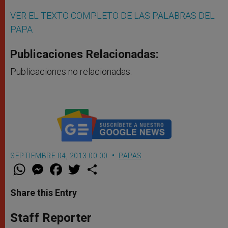
VER EL TEXTO COMPLETO DE LAS PALABRAS DEL
PAPA
Publicaciones Relacionadas:
Publicaciones no relacionadas.
SEPTIEMBRE 04, 2013 00:00
PAPAS
W
M
F
T
S
h
e
a
w
h
a
s
c
i
a
t
s
e
t
r
Share this Entry
s
e
b
t
e
A
n
o
e
p
g
o
r
Staff Reporter
p
e
k