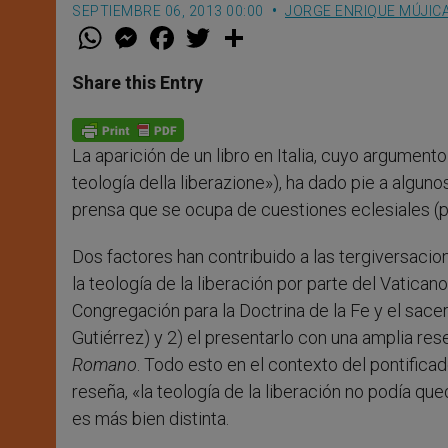
SEPTIEMBRE 06, 2013 00:00
JORGE ENRIQUE MÚJIC
W
M
F
T
S
h
e
a
w
h
a
s
c
i
a
t
s
e
t
r
Share this Entry
s
e
b
t
e
A
n
o
e
p
g
o
r
p
e
k
La aparición de un libro en Italia, cuyo argumento 
r
teología della liberazione»), ha dado pie a algun
prensa que se ocupa de cuestiones eclesiales (
Dos factores han contribuido a las tergiversaci
la teología de la liberación por parte del Vatican
Congregación para la Doctrina de la Fe y el sacer
Gutiérrez) y 2) el presentarlo con una amplia re
Romano
. Todo esto en el contexto del pontifica
reseña, «la teología de la liberación no podía qu
es más bien distinta.