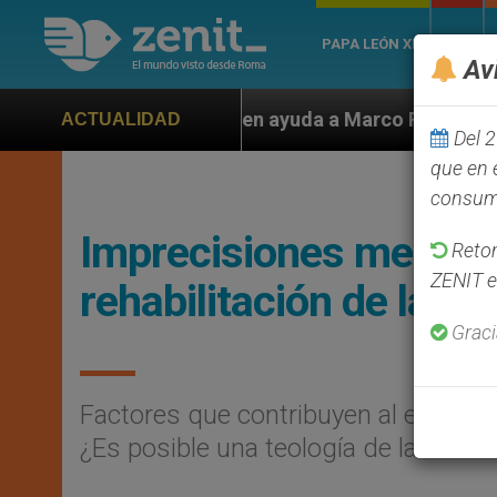
PAPA LEÓN XIV
ROMA
Avi
piden ayuda a Marco Rubio ante persecución de colonos
ACTUALIDAD
Del 2
que en 
consumo
Imprecisiones mediáti
Retom
ZENIT e
rehabilitación de la teo
Graci
Factores que contribuyen al equívoco
¿Es posible una teología de la liberac