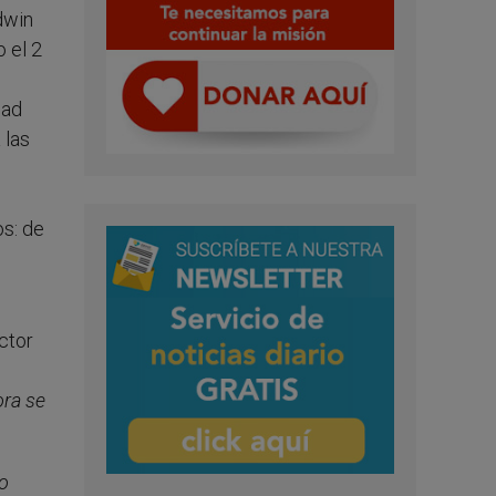
dwin
 el 2
dad
 las
os: de
ctor
ora se
to