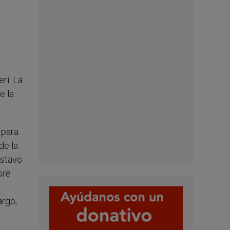
eri. La
e la
 para
de la
ustavo
ore
argo,