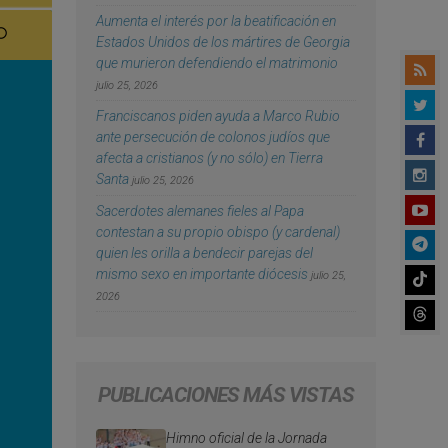
Aumenta el interés por la beatificación en
Estados Unidos de los mártires de Georgia
que murieron defendiendo el matrimonio
julio 25, 2026
Franciscanos piden ayuda a Marco Rubio
ante persecución de colonos judíos que
afecta a cristianos (y no sólo) en Tierra
Santa
julio 25, 2026
Sacerdotes alemanes fieles al Papa
contestan a su propio obispo (y cardenal)
quien les orilla a bendecir parejas del
mismo sexo en importante diócesis
julio 25,
2026
PUBLICACIONES MÁS VISTAS
Himno oficial de la Jornada