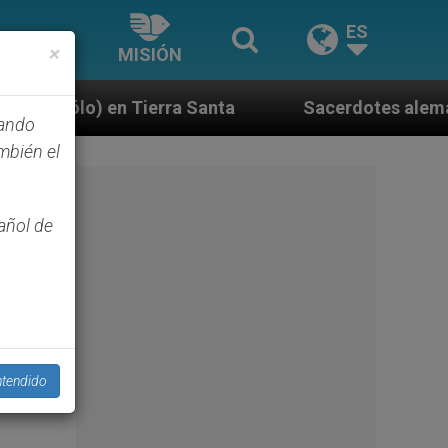
ES
×
MISIÓN
 Santa
Sacerdotes alemanes fieles al Papa cont
hando
mbién el
añol de
004.
tendido