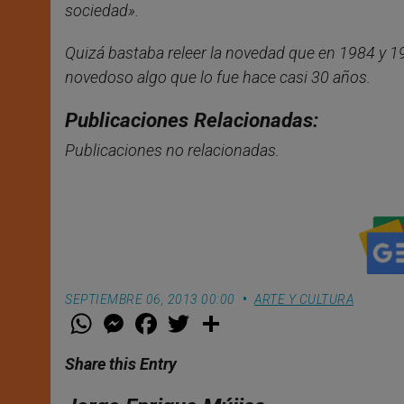
sociedad».
Quizá bastaba releer la novedad que en 1984 y 
novedoso algo que lo fue hace casi 30 años.
Publicaciones Relacionadas:
Publicaciones no relacionadas.
SEPTIEMBRE 06, 2013 00:00
ARTE Y CULTURA
W
M
F
T
S
h
e
a
w
h
a
s
c
i
a
t
s
e
t
r
Share this Entry
s
e
b
t
e
A
n
o
e
p
g
o
r