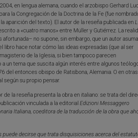
n 2004, en lengua alemana, cuando el arzobispo Gerhard Lu
para la Congregación de la Doctrina de la Fe (fue nombrado
la aparición del texto). El autor de la reseña publicada en
L
scrito a «cuatro manos» entre Müller y Gutiérrez. La reali
s afortunada– no supone, sin embargo, que un autor asuma
el libro hace notar cómo las ideas expresadas (que al ser
magisterio de la Iglesia, si bien tampoco parecen
a un tema que suscita algún interés entre algunos teólog
y 76 del entonces obispo de Ratisbona, Alemania. O en otras
al según su propio pensar.
e la reseña presenta la obra en italiano: se trata del dire
publicación vinculada a la editorial
Edizioni Messaggero
naria Italiana
, coeditora de la traducción de la obra que ah
s puede decirse que trata disquisiciones acerca del estatu