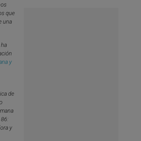
nos
os que
le una
 ha
ación
iana y
ica de
no
humana
 86:
dora y