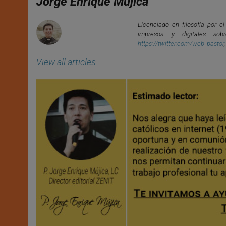
Jorge Enrique Mújica
p
e
k
r
Licenciado en filosofía por e
impresos y digitales so
https://twitter.com/web_pastor
View all articles