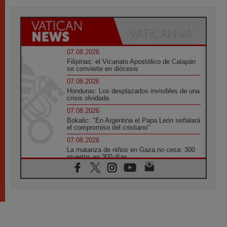
07.08.2026
Filipinas: el Vicariato Apostólico de Calapán
se convierte en diócesis
07.08.2026
Honduras: Los desplazados invisibles de una
crisis olvidada
07.08.2026
Bokalic: "En Argentina el Papa León señalará
el compromiso del cristiano"
07.08.2026
La matanza de niños en Gaza no cesa: 300
muertos en 300 días
07.08.2026
Tagle: La guerra desfigura el mundo, solo la
revelación de Dios lo transfigura
07.08.2026
Presentada la Trienal de Arte de las
Universidades Católicas: «Exercises in
Empathy»