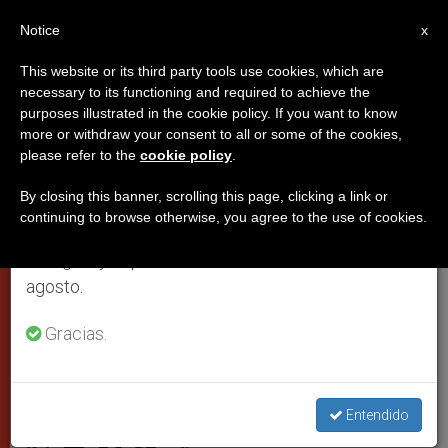
ES
Notice
×
x
Aviso importante
This website or its third party tools use cookies, which are
necessary to its functioning and required to achieve the
Del 27 de julio al 7 de agosto haremos la pausa
purposes illustrated in the cookie policy. If you want to know
Francisco: la Iglesia es una
anual, aprovechando que en el periodo de verano
more or withdraw your consent to all or some of the cookies,
please refer to the
cookie policy
.
se generan menos informaciones y también el
madre valiente que lleva a sus
consumo de las mismas disminuye.
hijos al encuentro con Jesús
By closing this banner, scrolling this page, clicking a link or
continuing to browse otherwise, you agree to the use of cookies.
Retomamos el trabajo ordinario de las ediciones
en inglés y español de ZENIT el lunes 10 de
Palabras del papa este martes en
agosto.
Santa Marta. ‘No hay un camino de
Gracias.
vida, no hay perdón, no hay
reconciliación fuera de la madre Iglesia
Entendido
SEPTIEMBRE 17, 2013 00:00
ZENIT STAFF
PAPAS
W
M
F
T
S