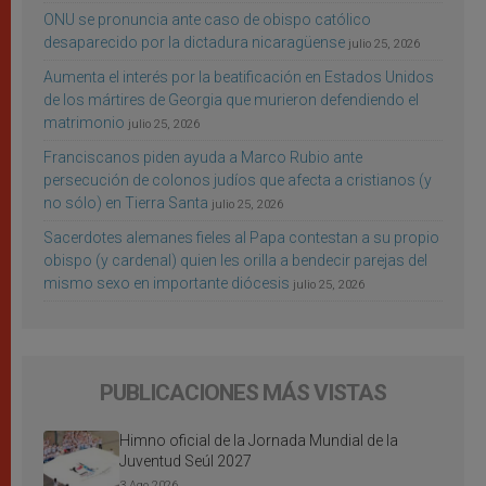
ONU se pronuncia ante caso de obispo católico
desaparecido por la dictadura nicaragüense
julio 25, 2026
Aumenta el interés por la beatificación en Estados Unidos
de los mártires de Georgia que murieron defendiendo el
matrimonio
julio 25, 2026
Franciscanos piden ayuda a Marco Rubio ante
persecución de colonos judíos que afecta a cristianos (y
no sólo) en Tierra Santa
julio 25, 2026
Sacerdotes alemanes fieles al Papa contestan a su propio
obispo (y cardenal) quien les orilla a bendecir parejas del
mismo sexo en importante diócesis
julio 25, 2026
PUBLICACIONES MÁS VISTAS
Himno oficial de la Jornada Mundial de la
Juventud Seúl 2027
3 Ago 2026