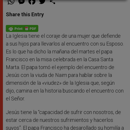
h
e
a
w
h
a
s
c
i
a
t
s
e
t
r
Share this Entry
s
e
b
t
e
A
n
o
e
p
g
o
r
p
e
k
r
La Iglesia tiene el coraje de una mujer que defiende
a sus hijos para llevarlos al encuentro con su Esposo.
Es lo que ha dicho la mañana del martes el papa
Francisco en la misa celebrada en la Casa Santa
Marta. El papa tomó el ejemplo del encuentro de
Jesús con la viuda de Naim para hablar sobre la
dimensión de la «viudez» de la Iglesia que, según
dijo, camina en la historia buscando el encuentro con
el Señor.
Jesús tiene la “capacidad de sufrir con nosotros, de
estar cerca de nuestros sufrimientos y hacerlos
suyos”. El papa Francisco ha desarollado su homilía a