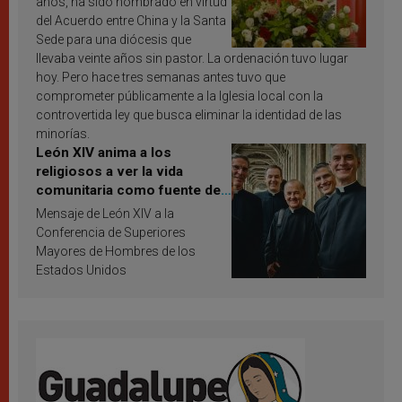
años, ha sido nombrado en virtud
del Acuerdo entre China y la Santa
Sede para una diócesis que
llevaba veinte años sin pastor. La ordenación tuvo lugar
hoy. Pero hace tres semanas antes tuvo que
comprometer públicamente a la Iglesia local con la
controvertida ley que busca eliminar la identidad de las
minorías.
León XIV anima a los
religiosos a ver la vida
comunitaria como fuente de
inspiración y santificación
Mensaje de León XIV a la
Conferencia de Superiores
Mayores de Hombres de los
Estados Unidos