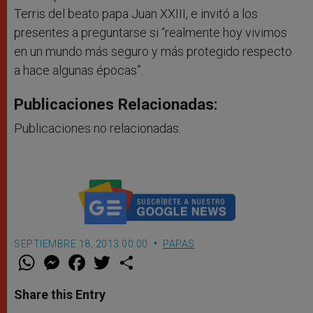
Terris del beato papa Juan XXIII, e invitó a los
presentes a preguntarse si “realmente hoy vivimos
en un mundo más seguro y más protegido respecto
a hace algunas épocas”.
Publicaciones Relacionadas:
Publicaciones no relacionadas.
SEPTIEMBRE 18, 2013 00:00
PAPAS
W
M
F
T
S
h
e
a
w
h
a
s
c
i
a
t
s
e
t
r
Share this Entry
s
e
b
t
e
A
n
o
e