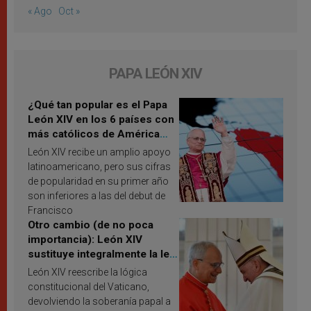
« Ago
Oct »
PAPA LEÓN XIV
¿Qué tan popular es el Papa
León XIV en los 6 países con
más católicos de América
Latina en 2026? Publican
León XIV recibe un amplio apoyo
resultados de investigación
latinoamericano, pero sus cifras
de popularidad en su primer año
son inferiores a las del debut de
Francisco
Otro cambio (de no poca
importancia): León XIV
sustituye integralmente la ley
vaticana de Papa Francisco
León XIV reescribe la lógica
constitucional del Vaticano,
devolviendo la soberanía papal a