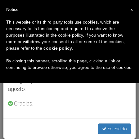
ES
Notice
×
x
Aviso importante
This website or its third party tools use cookies, which are
necessary to its functioning and required to achieve the
Del 27 de julio al 7 de agosto haremos la pausa
purposes illustrated in the cookie policy. If you want to know
anual, aprovechando que en el periodo de verano
more or withdraw your consent to all or some of the cookies,
please refer to the
cookie policy
.
se generan menos informaciones y también el
consumo de las mismas disminuye.
By closing this banner, scrolling this page, clicking a link or
continuing to browse otherwise, you agree to the use of cookies.
Retomamos el trabajo ordinario de las ediciones
en inglés y español de ZENIT el lunes 10 de
agosto.
Gracias.
Entendido