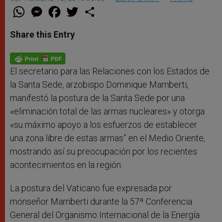
W
M
F
T
S
h
e
a
w
h
a
s
c
i
a
t
s
e
t
r
Share this Entry
s
e
b
t
e
A
n
o
e
p
g
o
r
p
e
k
r
El secretario para las Relaciones con los Estados de
la Santa Sede, arzobispo Dominique Mamberti,
manifestó la postura de la Santa Sede por una
«eliminación total de las armas nucleares» y otorga
«su máximo apoyo a los esfuerzos de establecer
una zona libre de estas armas” en el Medio Oriente,
mostrando así su preocupación por los recientes
acontecimientos en la región.
La postura del Vaticano fue expresada por
monseñor Mamberti durante la 57ª Conferencia
General del Organismo Internacional de la Energía