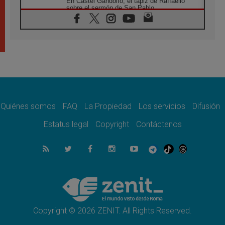
En Castel Gandolfo, el tapiz de Raffaello
sobre el sermón de San Pablo
08.08.2026
En Colombia, «la paz no se compra con una
firma»
08.08.2026
En Venezuela celebraron los 416 años del
Santo Cristo de La Grita
08.08.2026
El Papa: en Santa Ágata contemplamos la
victoria del amor sobre la muerte
Quiénes somos
FAQ
La Propiedad
Los servicios
Difusión
08.08.2026
León XIV visitará el Santuario de la Madre
Estatus legal
Copyright
Contáctenos
del Buen Consejo de Genazzano
07.08.2026
Filipinas: el Vicariato Apostólico de Calapán
se convierte en diócesis
07.08.2026
Honduras: Los desplazados invisibles de una
crisis olvidada
Copyright © 2026 ZENIT. All Rights Reserved.