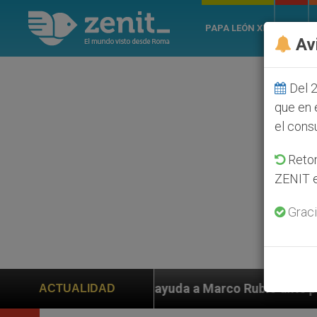
PAPA LEÓN XIV
ROMA
Av
Del 2
que en 
el cons
Retom
ZENIT e
Graci
den ayuda a Marco Rubio ante persecución de colonos j
ACTUALIDAD