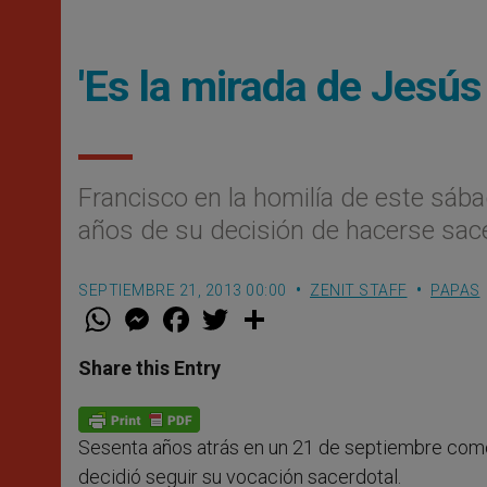
'Es la mirada de Jesús
Francisco en la homilí­a de este sá
años de su decisión de hacerse sac
SEPTIEMBRE 21, 2013 00:00
ZENIT STAFF
PAPAS
W
M
F
T
S
h
e
a
w
h
a
s
c
i
a
t
s
e
t
r
Share this Entry
s
e
b
t
e
A
n
o
e
p
g
o
r
p
e
k
Sesenta años atrás en un 21 de septiembre como
r
decidió seguir su vocación sacerdotal.