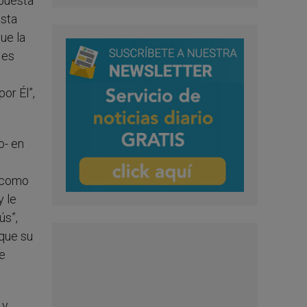
spuesta
asta
ue la
 es
or Él”,
o- en
o como
y le
ús”,
 que su
de
 y