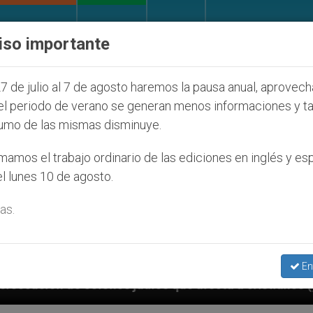
IGLESIA Y MUNDO
DOCUMENTOS
DONATIVOS
iso importante
7 de julio al 7 de agosto haremos la pausa anual, aprovec
el periodo de verano se generan menos informaciones y t
umo de las mismas disminuye.
amos el trabajo ordinario de las ediciones en inglés y es
l lunes 10 de agosto.
as.
En
udíos que afecta a cristianos (y no sólo) en Tierra S