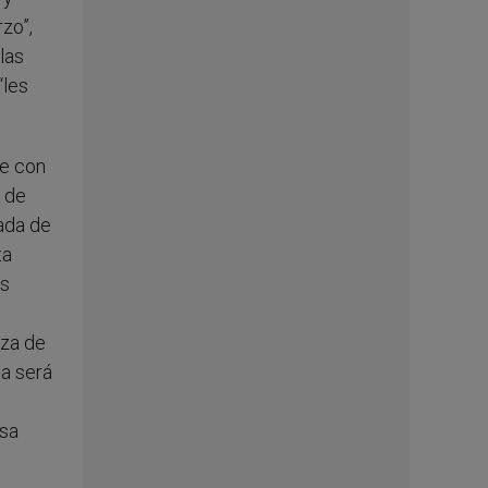
rzo”,
las
“les
me con
o de
ada de
ta
os
eza de
da será
esa