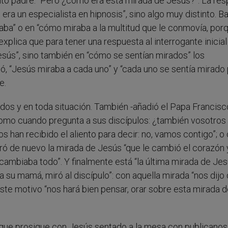
nto padre: “Pero ¿cómo era esta mirada de Jesús?”. La re
era un especialista en hipnosis”, sino algo muy distinto. B
ba” o en “cómo miraba a la multitud que le conmovía, porq
explica que para tener una respuesta al interrogante inicial
esús”, sino también en “cómo se sentían mirados” los
ó, “Jesús miraba a cada uno” y “cada uno se sentía mirado p
e.
todos y en toda situación. También -añadió el Papa Francisc
Como cuando pregunta a sus discípulos: ¿también vosotros
los han recibido el aliento para decir: no, vamos contigo”; 
ró de nuevo la mirada de Jesús “que le cambió el corazón 
 cambiaba todo”. Y finalmente está “la última mirada de Jes
ó a su mamá, miró al discípulo”: con aquella mirada “nos dijo
este motivo “nos hará bien pensar, orar sobre esta mirada 
, que prosigue con Jesús sentado a la mesa con publicanos