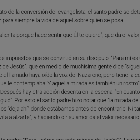
to de la conversión del evangelista, el santo padre se de
r para siempre la vida de aquel sobre quien se posa.
alienta porque hace sentir que Él te quiere”; que da el valor
 impuestos que se convirtió en su discípulo: “Para mí es
z de Jesús”, que en medio de muchísima gente dice “sígue
el llamado haya oído la voz del Nazareno, pero tiene la c
que le contemplaba. Y aquella mirada es también un rostro”
. Después hay otra acción descrita en la escena: “En cuant
iguió”. Por esto el santo padre hizo notar que “la mirada d
 nos “deja ahí” donde estábamos antes de encontrarle. Ni 
nvita a alzarte”, y haciendo oír su amor da el valor necesario