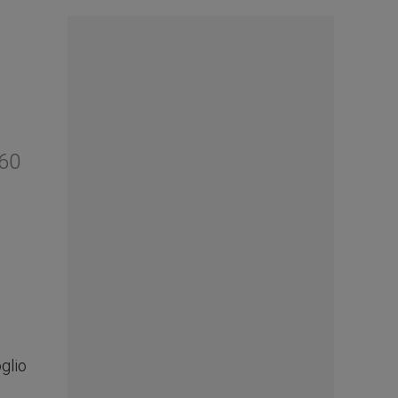
 60
glio