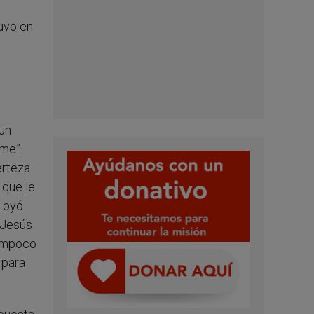
tuvo en
 un
me”.
erteza
 que le
o oyó
e Jesús
tampoco
 para