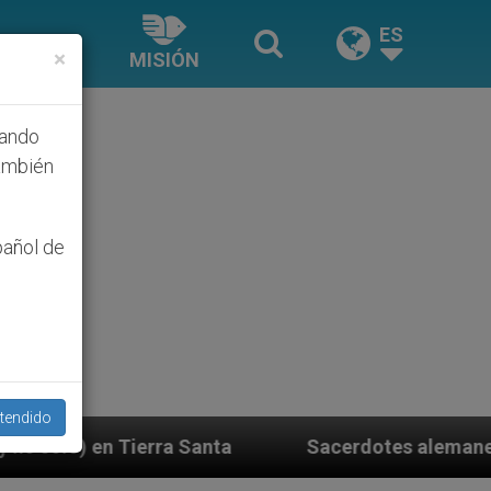
ES
×
MISIÓN
hando
ambién
pañol de
tendido
anta
Sacerdotes alemanes fieles al Papa contest