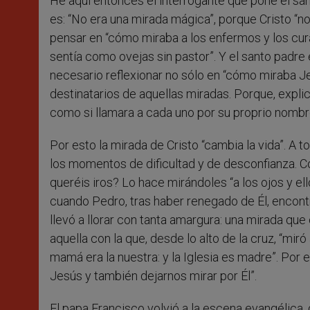
He aquí entonces el interrogante que pone el sa
es: “No era una mirada mágica”, porque Cristo “no 
pensar en “cómo miraba a los enfermos y los cura
sentía como ovejas sin pastor”. Y el santo padre 
necesario reflexionar no sólo en “cómo miraba J
destinatarios de aquellas miradas. Porque, explic
como si llamara a cada uno por su proprio nombr
Por esto la mirada de Cristo “cambia la vida”. A 
los momentos de dificultad y de desconfianza. 
queréis iros? Lo hace mirándoles “a los ojos y el
cuando Pedro, tras haber renegado de Él, encont
llevó a llorar con tanta amargura: una mirada que
aquella con la que, desde lo alto de la cruz, “mir
mamá era la nuestra: y la Iglesia es madre”. Por 
Jesús y también dejarnos mirar por Él”.
El papa Francisco volvió a la escena evangélica