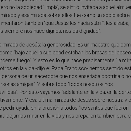
ro no la sociedad ‘limpia’, se sintió invitada a aquel almue
 mirado y esa mirada sobre ellos fue como un soplo sobre 
rimentaron también “que Jesús les hacía subir”, les alzaba, 
sús siempre nos hace dignos, nos da dignidad”.
n la mirada de Jesús: la generosidad. Es un maestro que co
 cómo “bajo aquella suciedad estaban las brasas del dese
enderse fuego”. Y esto es lo que hace precisamente “la mir
tros en la vida -dijo el Papa Francisco- hemos sentido es
la persona de un sacerdote que nos enseñaba doctrina o n
ersonas amigas”. Y sobre todo “todos nosotros nos
llosa”. Por esto vayamos “adelante en la vida, en la cert
itivamente. Y esa última mirada de Jesús sobre nuestra vi
e pedir ayuda en la oración a todos “los santos que fueron
ara dejarnos mirar en la vida y nos preparen también para 