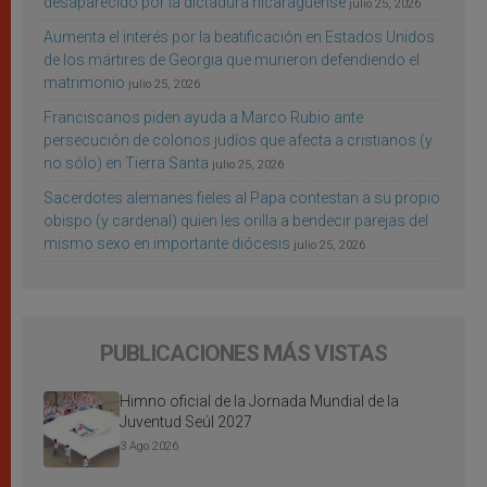
desaparecido por la dictadura nicaragüense
julio 25, 2026
Aumenta el interés por la beatificación en Estados Unidos
de los mártires de Georgia que murieron defendiendo el
matrimonio
julio 25, 2026
Franciscanos piden ayuda a Marco Rubio ante
persecución de colonos judíos que afecta a cristianos (y
no sólo) en Tierra Santa
julio 25, 2026
Sacerdotes alemanes fieles al Papa contestan a su propio
obispo (y cardenal) quien les orilla a bendecir parejas del
mismo sexo en importante diócesis
julio 25, 2026
PUBLICACIONES MÁS VISTAS
Himno oficial de la Jornada Mundial de la
Juventud Seúl 2027
3 Ago 2026