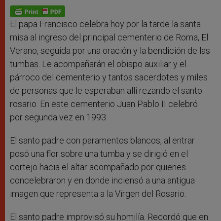
A
n
o
e
p
g
o
r
p
e
k
r
El papa Francisco celebra hoy por la tarde la santa
misa al ingreso del principal cementerio de Roma, El
Verano, seguida por una oración y la bendición de las
tumbas. Le acompañarán el obispo auxiliar y el
párroco del cementerio y tantos sacerdotes y miles
de personas que le esperaban allí rezando el santo
rosario. En este cementerio Juan Pablo II celebró
por segunda vez en 1993.
El santo padre con paramentos blancos, al entrar
posó una flor sobre una tumba y se dirigió en el
cortejo hacia el altar acompañado por quienes
concelebraron y en donde inciensó a una antigua
imagen que representa a la Virgen del Rosario.
El santo padre improvisó su homilía. Recordó que en