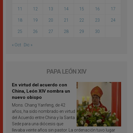
11
12
13
14
15
16
17
18
19
20
21
22
23
24
25
26
27
28
29
30
« Oct
Dic »
PAPA LEÓN XIV
En virtud del acuerdo con
China, León XIV nombra un
nuevo obispo
Mons. Chang Yanfeng, de 42
años, ha sido nombrado en virtud
del Acuerdo entre China y la Santa
Sede para una diócesis que
llevaba veinte años sin pastor. La ordenación tuvo lugar