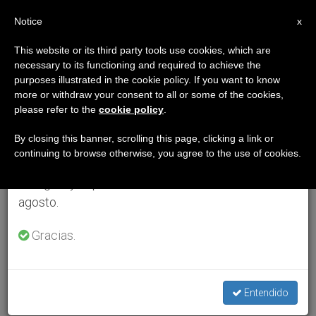
ES
Notice
×
x
Aviso importante
This website or its third party tools use cookies, which are
necessary to its functioning and required to achieve the
Del 27 de julio al 7 de agosto haremos la pausa
purposes illustrated in the cookie policy. If you want to know
anual, aprovechando que en el periodo de verano
more or withdraw your consent to all or some of the cookies,
please refer to the
cookie policy
.
se generan menos informaciones y también el
consumo de las mismas disminuye.
By closing this banner, scrolling this page, clicking a link or
continuing to browse otherwise, you agree to the use of cookies.
Retomamos el trabajo ordinario de las ediciones
en inglés y español de ZENIT el lunes 10 de
agosto.
Gracias.
Entendido