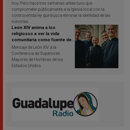
hoy. Pero hace tres semanas antes tuvo que
comprometer públicamente a la Iglesia local con la
controvertida ley que busca eliminar la identidad de las
minorías.
León XIV anima a los
religiosos a ver la vida
comunitaria como fuente de
inspiración y santificación
Mensaje de León XIV a la
Conferencia de Superiores
Mayores de Hombres de los
Estados Unidos