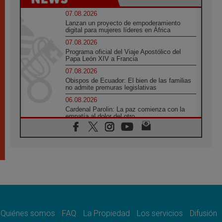
07.08.2026
Lanzan un proyecto de empoderamiento
digital para mujeres líderes en África
07.08.2026
Programa oficial del Viaje Apostólico del
Papa León XIV a Francia
07.08.2026
Obispos de Ecuador: El bien de las familias
no admite premuras legislativas
06.08.2026
Cardenal Parolin: La paz comienza con la
empatía al dolor del otro
06.08.2026
Fray Marco Vianelli: Aprender el Evangelio
de la Paz en la Escuela de San Francisco
06.08.2026
La visita del Papa León XIV a Asís en un
minuto
06.08.2026
El agradecimiento de los jóvenes al Papa:
«Hoy nos sentimos Iglesia»
Quiénes somos
FAQ
La Propiedad
Los servicios
Difusión
06.08.2026