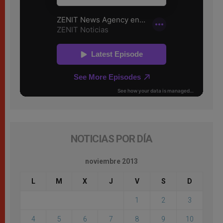
NOTICIAS POR DÍA
noviembre 2013
L
M
X
J
V
S
D
1
2
3
4
5
6
7
8
9
10