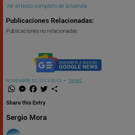
Ver el texto completo de la homilía
Publicaciones Relacionadas:
Publicaciones no relacionadas.
NOVIEMBRE 01, 2013 00:00
PAPAS
W
M
F
T
S
h
e
a
w
h
a
s
c
i
a
t
s
e
t
r
Share this Entry
s
e
b
t
e
A
n
o
e
p
g
o
r
Sergio Mora
p
e
k
r