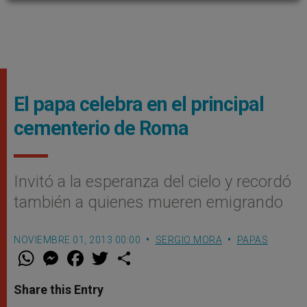
El papa celebra en el principal
cementerio de Roma
Invitó a la esperanza del cielo y recordó
también a quienes mueren emigrando
NOVIEMBRE 01, 2013 00:00
SERGIO MORA
PAPAS
W
M
F
T
S
h
e
a
w
h
a
s
c
i
a
t
s
e
t
r
Share this Entry
s
e
b
t
e