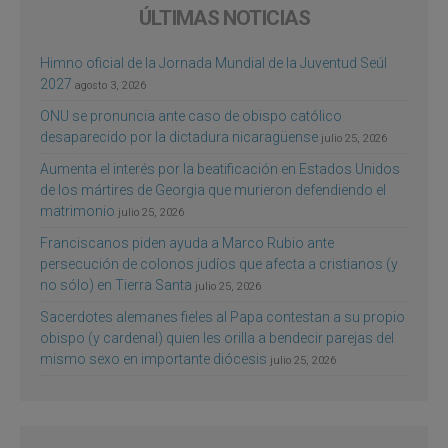
ÚLTIMAS NOTICIAS
Himno oficial de la Jornada Mundial de la Juventud Seúl
2027
agosto 3, 2026
ONU se pronuncia ante caso de obispo católico
desaparecido por la dictadura nicaragüense
julio 25, 2026
Aumenta el interés por la beatificación en Estados Unidos
de los mártires de Georgia que murieron defendiendo el
matrimonio
julio 25, 2026
Franciscanos piden ayuda a Marco Rubio ante
persecución de colonos judíos que afecta a cristianos (y
no sólo) en Tierra Santa
julio 25, 2026
Sacerdotes alemanes fieles al Papa contestan a su propio
obispo (y cardenal) quien les orilla a bendecir parejas del
mismo sexo en importante diócesis
julio 25, 2026