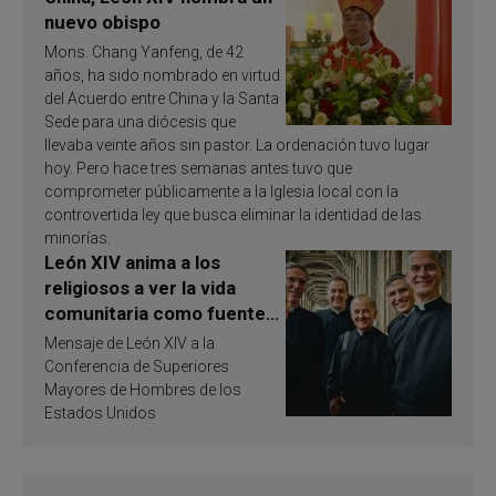
nuevo obispo
Mons. Chang Yanfeng, de 42
años, ha sido nombrado en virtud
del Acuerdo entre China y la Santa
Sede para una diócesis que
llevaba veinte años sin pastor. La ordenación tuvo lugar
hoy. Pero hace tres semanas antes tuvo que
comprometer públicamente a la Iglesia local con la
controvertida ley que busca eliminar la identidad de las
minorías.
León XIV anima a los
religiosos a ver la vida
comunitaria como fuente
de inspiración y
Mensaje de León XIV a la
santificación
Conferencia de Superiores
Mayores de Hombres de los
Estados Unidos