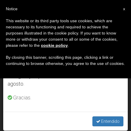
ES
Notice
×
x
Aviso importante
This website or its third party tools use cookies, which are
necessary to its functioning and required to achieve the
Del 27 de julio al 7 de agosto haremos la pausa
DÍA
purposes illustrated in the cookie policy. If you want to know
anual, aprovechando que en el periodo de verano
Noviembre 26th, 2013
more or withdraw your consent to all or some of the cookies,
please refer to the
cookie policy
.
se generan menos informaciones y también el
consumo de las mismas disminuye.
By closing this banner, scrolling this page, clicking a link or
continuing to browse otherwise, you agree to the use of cookies.
ÚLTIMAS NOTICIAS
Retomamos el trabajo ordinario de las ediciones
en inglés y español de ZENIT el lunes 10 de
agosto.
Comentario a la liturgia dominical – Primer Domingo de
Adviento
Gracias.
NOV 26, 2013 00:00
ANTONIO RIVERO
Entendido